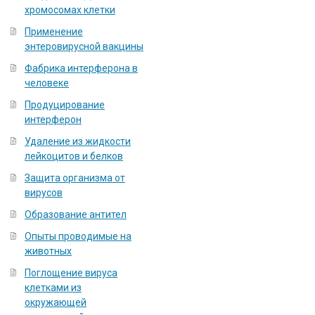
хромосомах клетки
Применение
энтеровирусной вакцины
Фабрика интерферона в
человеке
Продуцирование
интерферон
Удаление из жидкости
лейкоцитов и белков
Защита организма от
вирусов
Образование антител
Опыты проводимые на
животных
Поглощение вируса
клетками из
окружающей