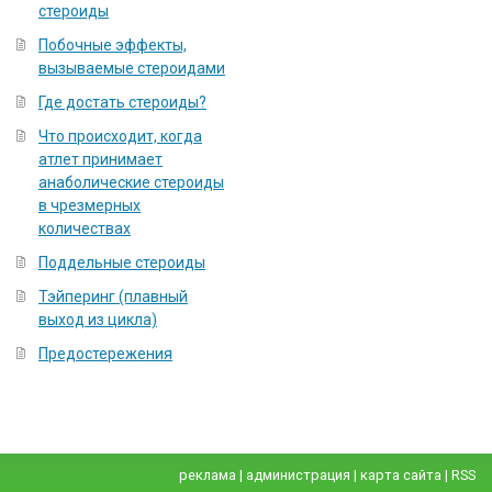
стероиды
Побочные эффекты,
вызываемые стероидами
Где достать стероиды?
Что происходит, когда
атлет принимает
анаболические стероиды
в чрезмерных
количествах
Поддельные стероиды
Тэйперинг (плавный
выход из цикла)
Предостережения
реклама
|
администрация
|
карта сайта
|
RSS