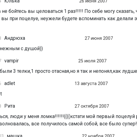
Юлька
4
26 июня 2007
 не бойтесь вы целоваться 1 раз!!!!! По себе могу сказать, 
 и вы при поцелуе, неужели будете вспоминать как делали э
Андрюха
8
27 июня 2007
 нежным с душой))
vampir
7
25 июля 2007
были 3 телки,1 просто отасная,но я так и непонял,как лудш
adlet
6
13 августа 2007
t
Рита
8
27 октября 2007
ься, люди у меня ломка!!!!!!((((кстати мой первый поцелуй
 волновалась, все получилось самой собой, все было супер!
машка
03
22 ноября 2007