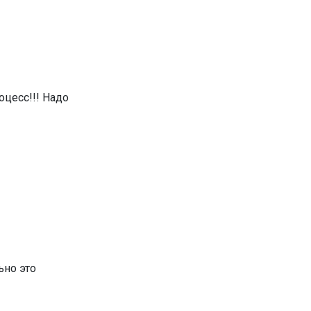
оцесс!!! Надо
ьно это