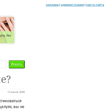
реклама
|
администрация
|
карта сайта
еть без
е?
13 июня 2006
ктиковаться
целуях, вы не