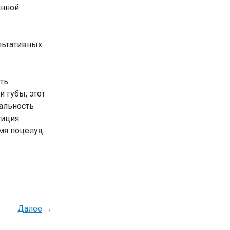
анной
льтативных
ть.
и губы, этот
еальность
иция.
мя поцелуя,
Далее
→