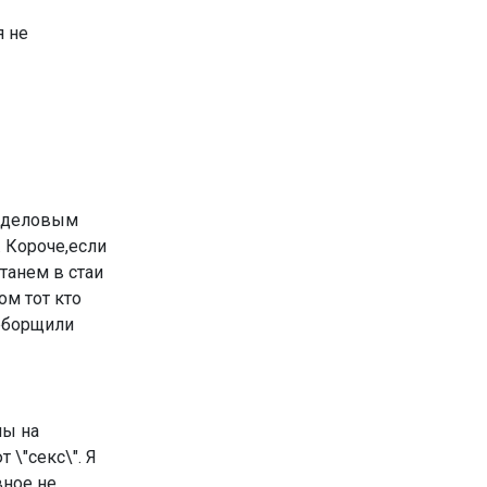
я не
и деловым
. Короче,если
танем в стаи
ом тот кто
реборщили
ны на
 \"секс\". Я
вное не