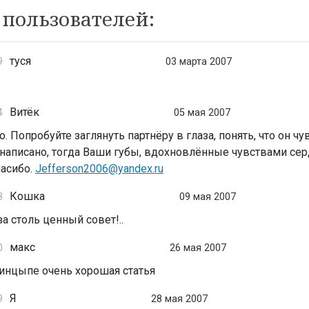
пользователей:
туся
9
03 марта 2007
Витёк
4
05 мая 2007
 Попробуйте заглянуть партнёру в глаза, понять, что он чу
м написано, тогда Ваши губы, вдохновлённые чувствами сер
пасибо.
Jefferson2006@yandex.ru
Кошка
8
09 мая 2007
а столь ценный совет!..
макс
0
26 мая 2007
ринцыпе очень хорошая статья
Я
9
28 мая 2007