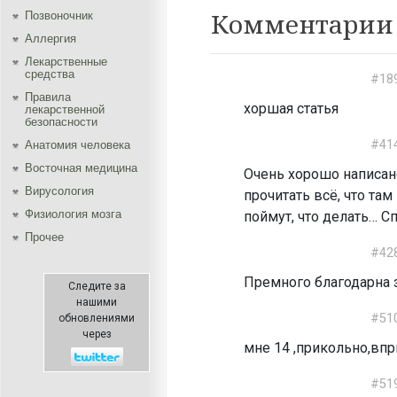
Комментарии 
Позвоночник
Аллергия
Лекарственные
средства
#18
Правила
хоршая статья
лекарственной
безопасности
#41
Aнатомия человека
Восточная медицина
Очень хорошо написано.
Вирусология
прочитать всё, что та
Физиология мозга
поймут, что делать… С
Прочее
#42
Премного благодарна з
Следите за
нашими
#51
обновлениями
через
мне 14 ,прикольно,вп
#51