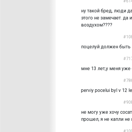
#61
ну такой бред, люди да
этого не замечает. да
воздухом????
#10
поцелуй должен быть
#71
мне 13 лет,у меня уже 
#78
perviy pocelui byl v 12 le
#90
не могу уже хочу сосат
прошел, я не капли не
#10