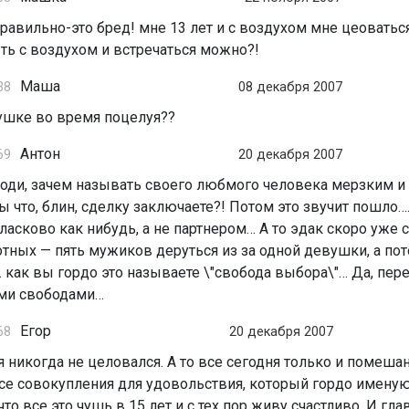
 правильно-это бред! мне 13 лет и с воздухом мне цеоватьс
ть с воздухом и встречаться можно?!
Маша
38
08 декабря 2007
ушке во время поцелуя??
Антон
69
20 декабря 2007
поди, зачем называть своего любмого человека мерзким 
Вы что, блин, сделку заключаете?! Потом это звучит пошло…
ласково как нибудь, а не партнером… А то эдак скоро уже с
отных — пять мужиков деруться из за одной девушки, а пот
 как вы гордо это называете \"свобода выбора\"… Да, пе
ими свободами…
Егор
68
20 декабря 2007
 я никогда не целовался. А то все сегодня только и помеша
се совокупления для удовольствия, который гордо именуют
о все это чушь в 15 лет и с тех пор живу счастливо. И гла