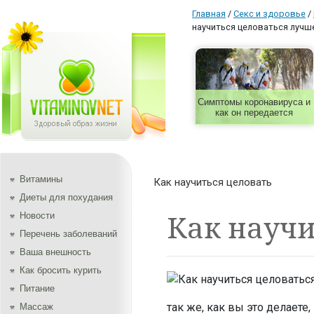
Главная
/
Секс и здоровье
/
научиться целоваться лучш
Симптомы коронавируса и
как он передается
Витамины
Как научиться целовать
Диеты для похудания
Как научи
Новости
Перечень заболеваний
Ваша внешность
Как бросить курить
Питание
так же, как вы это делаете
Массаж