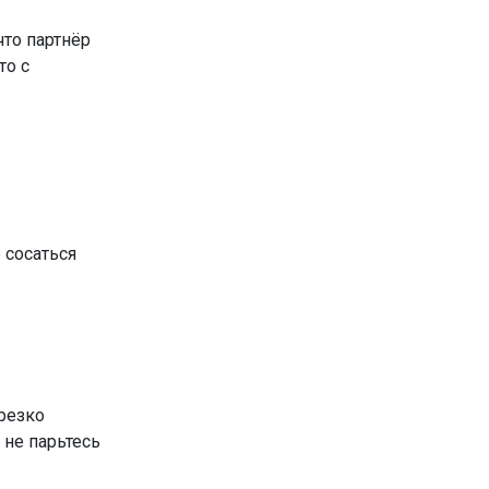
что партнёр
то с
е сосаться
 резко
 не парьтесь