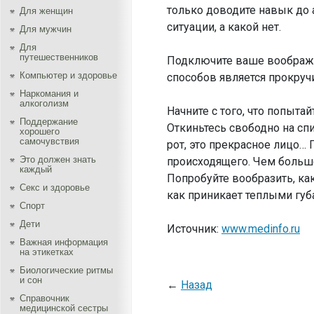
только доводите навык до 
Для женщин
ситуации, а какой нет.
Для мужчин
Для
путешественников
Подключите ваше воображе
Компьютер и здоровье
способов является прокруч
Наркомания и
алкоголизм
Начните с того, что попыта
Поддержание
Откиньтесь свободно на спин
хорошего
самочувствия
рот, это прекрасное лицо… 
Это должен знать
происходящего. Чем больше
каждый
Попробуйте вообразить, ка
Секс и здоровье
как приникает теплыми губ
Спорт
Дети
Источник:
www.medinfo.ru
Важная информация
на этикетках
Биологические ритмы
и сон
←
Назад
Справочник
медицинской сестры