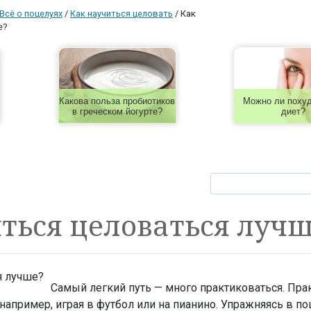
Всё о поцелуях
/
Как научиться целовать
/
Как
е?
Какова польза пробиотиков
Можно ли похуд
в греческом йогурте?
диет?
ться целоваться лучш
Самый легкий путь — много практиковаться. Пра
, например, играя в футбол или на пианино. Упражняясь в по