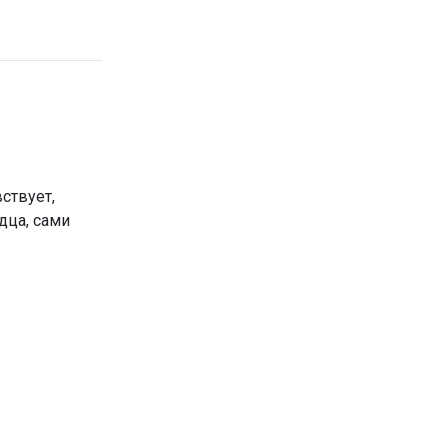
вствует,
дца, сами