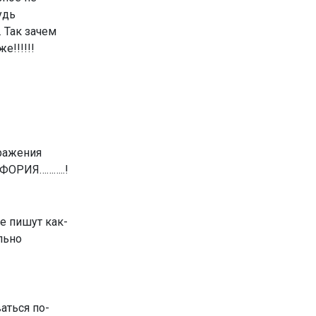
удь
. Так зачем
!!!!!!
ражения
ЙФОРИЯ………..!
е пишут как-
льно
аться по-