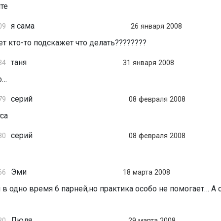
те
я сама
09
26 января 2008
т кто-то подскажет что делать????????
таня
34
31 января 2008
о…
серий
79
08 февраля 2008
тса
серий
80
08 февраля 2008
Эми
66
18 марта 2008
я в одно время 6 парней,но практика особо не помогает… А 
Люля
30
29 марта 2008