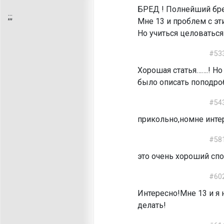
БРЕД ! Полнейший бре
;
;;
Мне 13 и проблем с эт
Но учиться целоваться 
#53
Хорошая статья…….! Но
было описать поподробне
#54
прикольно,номне инте
#58
это очень хороший спо
#60
Интересно!Мне 13 и я 
делать!