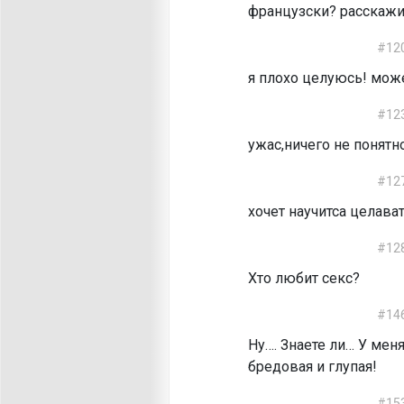
французски? расскажи
#12
я плохо целуюсь! може
#12
ужас,ничего не понятн
#12
хочет научитса целава
#12
Хто любит секс?
#14
Ну…. Знаете ли… У мен
бредовая и глупая!
#15