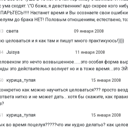
с ума сходят: \"О боже, я девственник! адо скорее кого ниб
Е ПАРЬТЕСЬ!!!! Настанет время и Вы осознаете свои ошибки
луям до брака НЕТ! Половым отношениям, естествено, тоже
света
13
09 января 2008
ю целоваться и я как там и пишут много практикуюсь!))))
Juisya
44
11 января 2008
еловеком это нечто возвышенное…….это особая форма вы
нды это действительно волнует но и в тоже время….это Э
курица_тупая
50
15 января 2008
 конкретно как можно научиться целоваться??? просто везд
 ответа нитко и не может дать… хотя бы скажите, как прави
з?
курица_тупая
61
15 января 2008
к во время поцелуя?????что им нудно делатьо? как целов