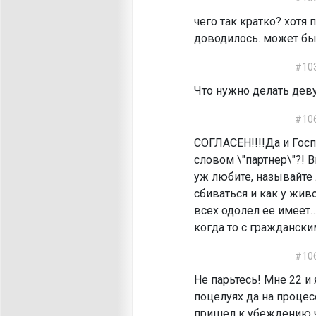
чего так кратко? хотя
доводилось. может бы
#10
Что нужно делать дев
#10
СОГЛАСЕН!!!!Да и Гос
словом \"партнер\"?! 
уж любите, называйте 
сбиваться и как у жив
всех одолел ее имеет…
когда то с гражданск
#10
Не парьтесь! Мне 22 и
поцелуях да на процес
пришел к убеждению чт