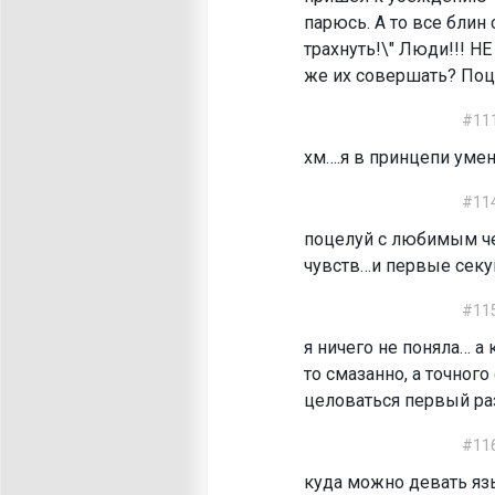
парюсь. А то все блин 
трахнуть!\" Люди!!! Н
же их совершать? Поце
#11
хм….я в принцепи умен
#11
поцелуй с любимым ч
чувств…и первые секу
#11
я ничего не поняла… а
то смазанно, а точного
целоваться первый ра
#11
куда можно девать язы