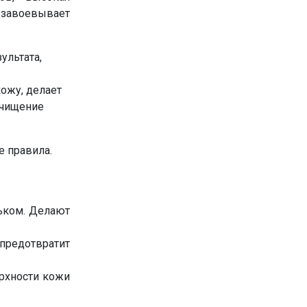
 завоевывает
ультата,
ожу, делает
очищение
е правила.
льком. Делают
предотвратит
ерхности кожи