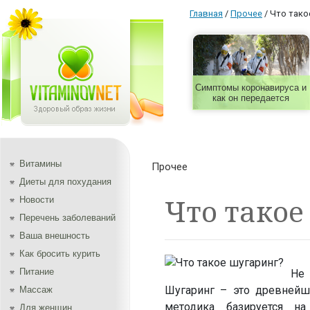
Главная
/
Прочее
/
Что тако
Симптомы коронавируса и
как он передается
Витамины
Прочее
Диеты для похудания
Что такое
Новости
Перечень заболеваний
Ваша внешность
Как бросить курить
Питание
Не 
Шугаринг – это древнейш
Массаж
методика базируется на
Для женщин