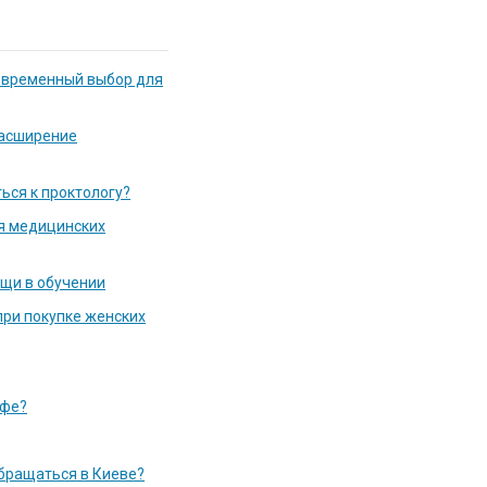
современный выбор для
расширение
ься к проктологу?
я медицинских
ощи в обучении
при покупке женских
офе?
обращаться в Киеве?