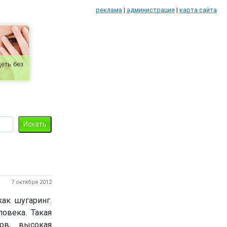
реклама
|
администрация
|
карта сайта
еть без
7 октября 2012
ак шугаринг.
овека. Такая
ов, высокая