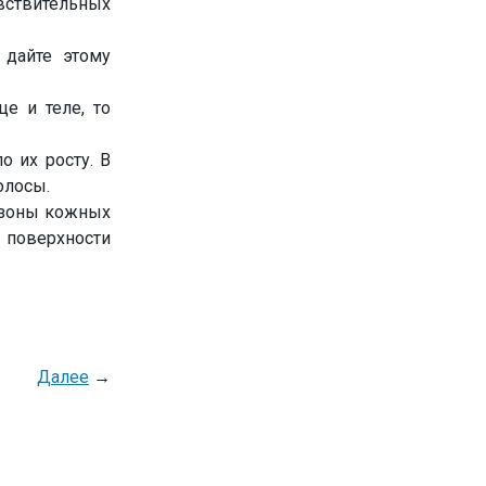
увствительных
 дайте этому
це и теле, то
о их росту. В
олосы.
, зоны кожных
 поверхности
Далее
→