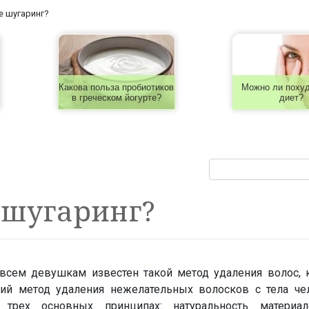
е шугаринг?
Какова польза пробиотиков
Можно ли похуд
в греческом йогурте?
диет?
 шугаринг?
всем девушкам известен такой метод удаления волос, к
ий метод удаления нежелательных волосков с тела чел
 трех основных принципах: натуральность материал