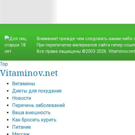
Внимание! прежде чем следовать каким-либо с
При перепечатке материалов сайта гипер-ссылк
Все права защищены ©2003-2026. Vitaminov.ne
Top
Vitaminov.net
Витамины
Диеты для похудания
Новости
Перечень заболеваний
Ваша внешность
Как бросить курить
Питание
Массаж