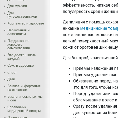
эффективность, низкая се
Для мужчин
популярность среди женщи
Для
путешественников
Депиляция с помощь сахарно
Компьютер и здоровье
никакие
медицинские тов
Наркомания и
алкоголизм
нежелательные волоски на 
легкий поверхностный масс
Поддержание
хорошего
кожи от ороговевших чешуе
самочувствия
Это должен знать
Для быстрой, качественной
каждый
Секс и здоровье
Приемы наложения па
Спорт
Приемы удаления пас
Дети
Обязательно перед на
Важная информация
это для того, чтобы 
на этикетках
Перед удалением сах
Биологические ритмы
обламывание волос и 
и сон
Сразу после удаления
Справочник
медицинской сестры
для купирования боли
Позвоночник