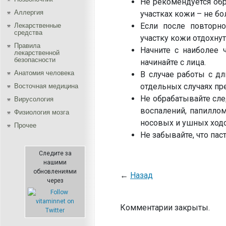
Не рекомендуется обр
Аллергия
участках кожи – не бол
Если после повторно
Лекарственные
средства
участку кожи отдохнут
Правила
Начните с наиболее ч
лекарственной
безопасности
начинайте с лица.
Aнатомия человека
В случае работы с дл
отдельных случаях п
Восточная медицина
Не обрабатывайте сле
Вирусология
воспалений, папилло
Физиология мозга
носовых и ушных ходо
Прочее
Не забывайте, что пас
Следите за
нашими
обновлениями
←
Назад
через
Комментарии закрыты.