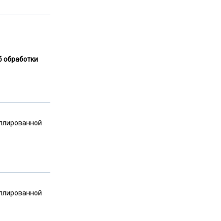
б обработки
иллированной
иллированной