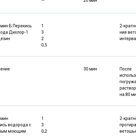
—
20 мин
мин Б Перекись
1
2-кратн
ода Дихлор-1
3
ние вет
дезин
2
интер­в
0,5
чение
30 мин
После
исполь
погружа
раствор
на 80 м
амин
1
2-кратн
ись водорода
с
3
протир
-ным моющим
0,2
ветошь