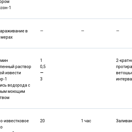
ором
сон-1
араживание в
—
—
—
 мерах
амин
1
2-кратн
ленный раствор
0,5
протир
ой извести
—
ветош
р-1
3
интерва
ись водорода
с
-ным моющим
твом
о-известковое
20
1 час
Заливаю
ко