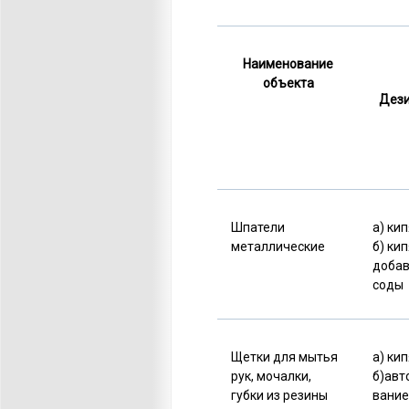
Наименование
объекта
Дез
Шпатели
а) ки
металлические
б) ки
доба
соды
Щетки для мытья
а) ки
рук, мочалки,
б)авт
губки из резины
вание