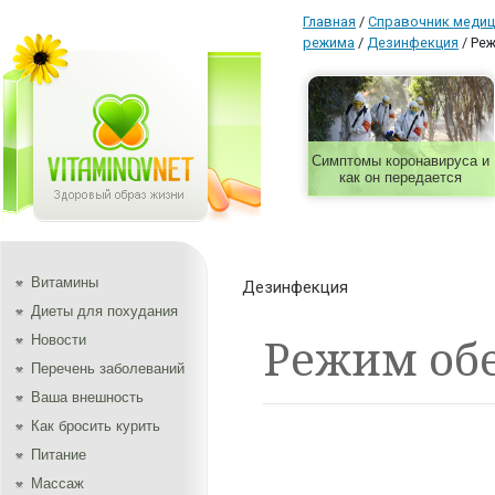
Главная
/
Справочник медиц
режима
/
Дезинфекция
/
Реж
Симптомы коронавируса и
как он передается
Витамины
Дезинфекция
Диеты для похудания
Режим об
Новости
Перечень заболеваний
Ваша внешность
Как бросить курить
Питание
Массаж