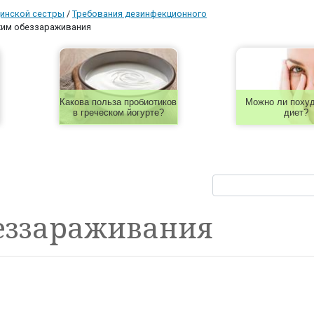
инской сестры
/
Требования дезинфекционного
им обеззараживания
Какова польза пробиотиков
Можно ли похуд
в греческом йогурте?
диет?
еззараживания