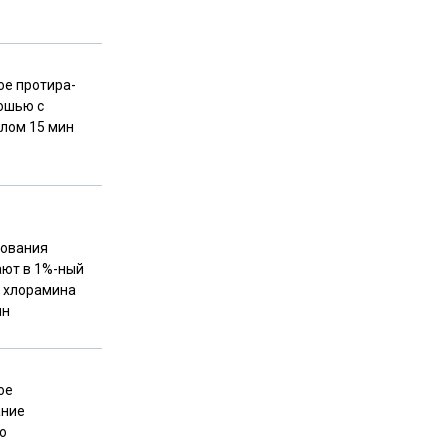
ое протира­
ошью с
алом 15 мин
зования
ют в 1%-ный
 хлорамина
ин
ое
ание
ю