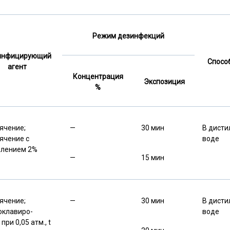
Режим дезинфекций
инфицирующий
Спосо
агент
Концентрация
Экспозиция
%
пячение;
—
30 мин
В дист
пячение с
воде
влением
2%
—
15 мин
пячение;
—
30 мин
В дист
оклавиро-
воде
 при 0,05 атм.,
t