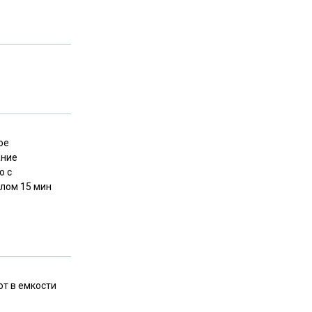
ое
ание
ью
с
лом 15 мин
т в емкости