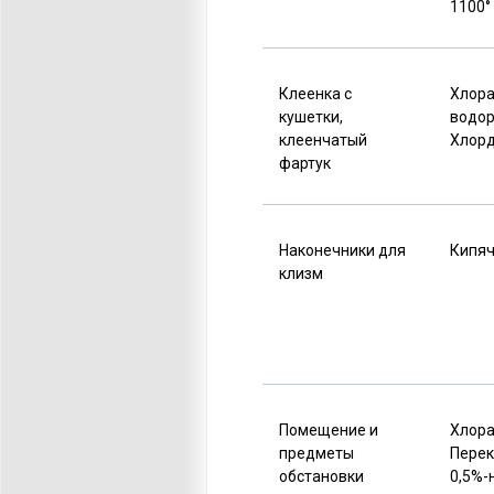
1100°
Клеенка с
Хлора
кушетки,
водор
клеенчатый
Хлор
фартук
Наконечники для
Кипя
клизм
Помещение
и
Хлор
предметы
Перек
обстановки
0,5%