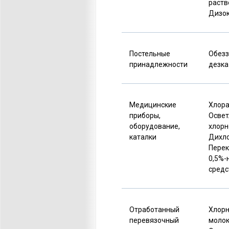
раств
Дизок
Постельные
Обезз
принадлежности
дезка
Медицинские
Хлор
приборы,
Освет
обору
дование,
хлорн
каталки
Дихло
Перек
0,5%
средс
Отработанный
Хлорн
перевязочный
моло