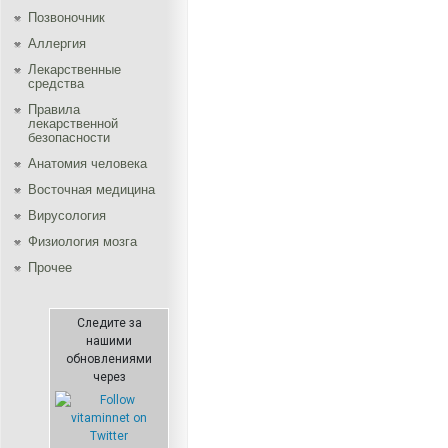
Позвоночник
Аллергия
Лекарственные
средства
Правила
лекарственной
безопасности
Aнатомия человека
Восточная медицина
Вирусология
Физиология мозга
Прочее
Следите за
нашими
обновлениями
через