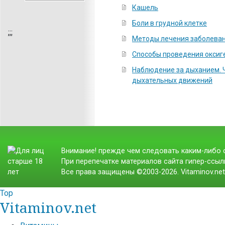
Кашель
Боли в грудной клетке
;
;;
Методы лечения заболеван
Способы проведения оксиг
Наблюдение за дыханием. Ч
дыхательных движений
Внимание! прежде чем следовать каким-либо с
При перепечатке материалов сайта гипер-ссылк
Все права защищены ©2003-2026. Vitaminov.ne
Top
Vitaminov.net