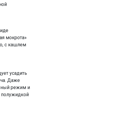
ной
виде
ая мокрота»
го, с кашлем
ует усадить
ача. Даже
льный режим и
, полужидкой