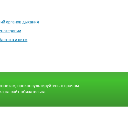
ий органов дыхания
енотерапии
астота и ритм
оветам, проконсультируйтесь с врачом.
а на сайт обязательна.
t