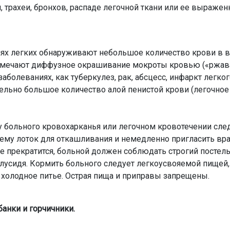
, трахеи, бронхов, распаде легочной ткани или ее выражен
иях легких обнаруживают небольшое количество крови в 
отмечают диффузное окрашивание мокроты кровью («ржав
заболеваниях, как туберкулез, рак, абсцесс, инфаркт легко
ельно большое количество алой пенистой крови (легочное
 больного кровохарканья или легочном кровотечении след
ь ему лоток для откашливания и немедленно пригласить вр
ие прекратится, больной должен соблюдать строгий посте
лусидя. Кормить больного следует легкоусвояемой пищей
 холодное питье. Острая пища и приправы запрещены.
анки и горчичники.