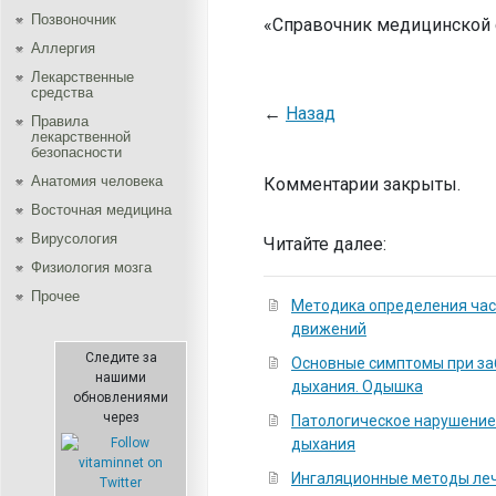
Позвоночник
«Справочник медицинской 
Аллергия
Лекарственные
средства
←
Назад
Правила
лекарственной
безопасности
Aнатомия человека
Комментарии закрыты.
Восточная медицина
Вирусология
Читайте далее:
Физиология мозга
Прочее
Методика определения ча
движений
Следите за
Основные симптомы при за
нашими
дыхания. Одышка
обновлениями
через
Патологическое нарушение
дыхания
Ингаляционные методы ле