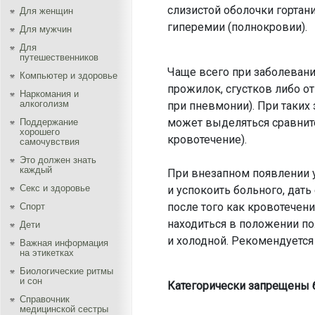
слизистой оболочки гортани
Для женщин
гиперемии (полнокровии).
Для мужчин
Для
путешественников
Чаще всего при заболеван
Компьютер и здоровье
прожилок, сгустков либо 
Наркомания и
алкоголизм
при пневмонии). При таких 
может выделяться сравнит
Поддержание
хорошего
кровотечение).
самочувствия
Это должен знать
каждый
При внезапном появлении у
Секс и здоровье
и успокоить больного, дат
после того как кровотечен
Спорт
находиться в положении по
Дети
и холодной. Рекомендуется
Важная информация
на этикетках
Биологические ритмы
и сон
Категорически запрещены б
Справочник
медицинской сестры