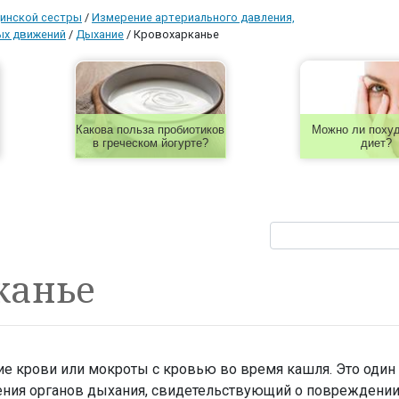
инской сестры
/
Измерение артериального давления,
ых движений
/
Дыхание
/
Кровохарканье
Какова польза пробиотиков
Можно ли похуд
в греческом йогурте?
диет?
канье
е крови или мокроты с кровью во время кашля. Это один 
ния органов дыхания, свидетельствующий о повреждении