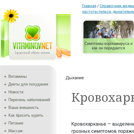
Главная
/
Справочник медиц
частоты пульса, дыхательн
Симптомы коронавируса и
как он передается
Витамины
Дыхание
Диеты для похудания
Кровохар
Новости
Перечень заболеваний
Ваша внешность
Как бросить курить
Питание
Кровохарканье — выделени
грозных симптомов пораже
Массаж