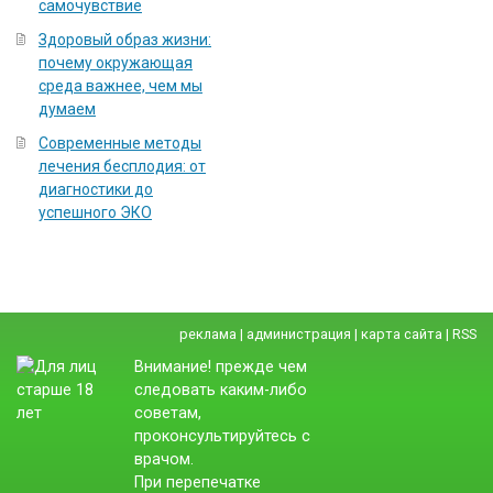
самочувствие
Здоровый образ жизни:
почему окружающая
среда важнее, чем мы
думаем
Современные методы
лечения бесплодия: от
диагностики до
успешного ЭКО
реклама
|
администрация
|
карта сайта
|
RSS
Внимание! прежде чем
следовать каким-либо
советам,
проконсультируйтесь с
врачом.
При перепечатке