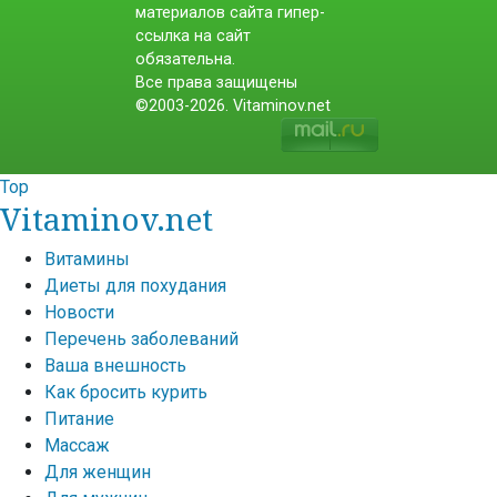
материалов сайта гипер-
ссылка на сайт
обязательна.
Все права защищены
©2003-2026. Vitaminov.net
Top
Vitaminov.net
Витамины
Диеты для похудания
Новости
Перечень заболеваний
Ваша внешность
Как бросить курить
Питание
Массаж
Для женщин