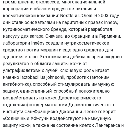
промышленных колоссов, многонациональной
корпорации в области продуктов питания и
косметической компании: Nestlè и L’Oréal. В 2003 году
они стали основателями на паритетных правах Innèov,
нутрикосметического бренда, который разработал
капсулу для загара. Сначала, во Франции и в Германии,
лаборатории Innèov создали нутрикосметическое
средство против морщин и еще одно средство для
здоровья волос. Эта компания добилась превосходных
результатов в области защиты кожи от
ультрафиолетовых лучей: ключевую роль играет
именно lactobacillus johnsonii, пробиотик (антоним
антибиотика), способный стимулировать иммунную
защиту, единственный, способный положительно
воздействовать на кожу. Директор римского
отделения фотодерматологии Дерматологического
института Сан-Франциско Джованни Леоне говорит:
«Солнечные УФ-лучи воздействуют на иммунную
защиту кожи, а также на состояние клеток Лангеранса и