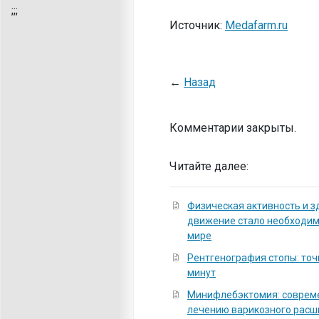
;
;;
Источник:
Medafarm.ru
←
Назад
Комментарии закрыты.
Читайте далее:
Физическая активность и з
движение стало необходи
мире
Рентгенография стопы: точ
минут
Минифлебэктомия: соврем
лечению варикозного расш