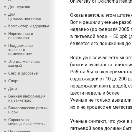
University of Oklahoma Heal
Для мужчин
Для
Оказывается, в этом штат
путешественников
Вот и решили ученые разоб
Компьютер и здоровье
недавно (до февраля 2005
Наркомания и
в питьевой воде — 50 ppb (
алкоголизм
является его понижения до
Поддержание
хорошего
самочувствия
Ведь уже сейчас есть мног
Это должен знать
(кожи и пузырного эпители
каждый
Работа была экспериментал
Секс и здоровье
содержащей от 10 до 200 
Спорт
продолжали поить водой, с
Дети
шести недель и более.
Важная информация
Ученые не только выявили
на этикетках
но и на процесс ее метаста
Биологические ритмы
и сон
Справочник
Ученые считают, что уже 
медицинской сестры
питьевой воде должен быт
Позвоночник