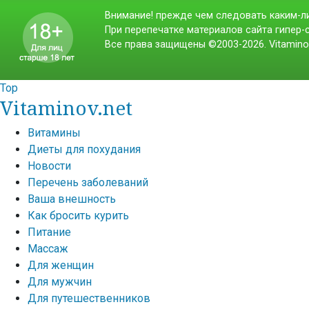
Внимание! прежде чем следовать каким-ли
При перепечатке материалов сайта гипер-с
Все права защищены ©2003-2026. Vitamino
Top
Vitaminov.net
Витамины
Диеты для похудания
Новости
Перечень заболеваний
Ваша внешность
Как бросить курить
Питание
Массаж
Для женщин
Для мужчин
Для путешественников