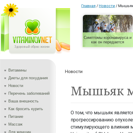
Главная
/
Новости
/
Мышьяк
Симптомы коронавируса и
как он передается
Витамины
Новости
Диеты для похудания
Мышьяк м
Новости
Перечень заболеваний
Ваша внешность
Как бросить курить
О том, что мышьяк является
Питание
прогрессированию опухоле
Массаж
стимулирующего влияния м
Для женщин