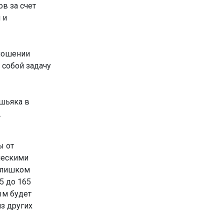
в за счет
 и
тношении
 собой задачу
шьяка в
.
ы от
ческими
слишком
5 до 165
ым будет
з других