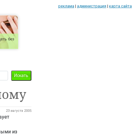
реклама
|
администрация
|
карта сайта
еть без
ному
23 августа 2005
вует
ными из