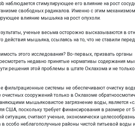
b наблюдается стимулирующее его влияние на рост сосудо
ганизме свободных радикалов. Именно с этим механизмом
рующее влияние мышьяка на рост опухоли.
езультаты, ученые весьма осторожно высказываются в о
 действия мышьяка, ссылаясь на то, что не ставили перед
чимость этого исследования? Во-первых, призвать органы
ересмотреть недавно принятые нормативы содержания мы
пути решения этой проблемы в штате Оклахома и не только
е фильтрационные системы не обеспечивают очистку вод
 очистных сооружений только в Оклахоме обратноосмоти
раняющими мышьяковистое загрязнение воды, является «
я США, поскольку требует финансирования в размере от 5
ой ситуации, считают ученые, экономически целесообразн
 в особо неблагополучные районы чистой питьевой воды и