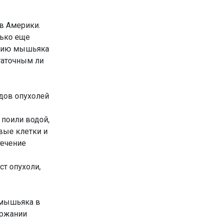
в Америки.
лько еще
анию мышьяка
статочным ли
идов опухолей
 поили водой,
вые клетки и
течение
т опухоли,
 мышьяка в
ержании