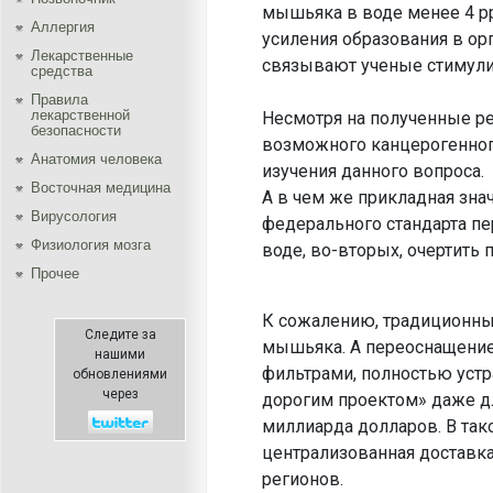
мышьяка в воде менее 4 pp
Аллергия
усиления образования в ор
Лекарственные
связывают ученые стимули
средства
Правила
лекарственной
Несмотря на полученные р
безопасности
возможного канцерогенного
Aнатомия человека
изучения данного вопроса.
Восточная медицина
А в чем же прикладная зна
Вирусология
федерального стандарта п
Физиология мозга
воде, во-вторых, очертить 
Прочее
К сожалению, традиционны
Следите за
мышьяка. А переоснащение
нашими
фильтрами, полностью уст
обновлениями
через
дорогим проектом» даже дл
миллиарда долларов. В так
централизованная доставка
регионов.