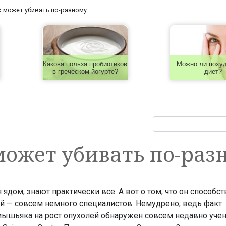
 может убивать по-разному
Какова польза пробиотиков
Можно ли похуд
в греческом йогурте?
диет?
ожет убивать по-раз
 ядом, знают практически все. А вот о том, что он способст
й — совсем немного специалистов. Немудрено, ведь факт
ышьяка на рост опухолей обнаружен совсем недавно уче