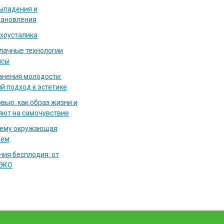
выпадения и
тановления
 хрусталика
блачные технологии
исы
нения молодости:
й подход к эстетике
вью: как образ жизни и
яют на самочувствие
чему окружающая
аем
ия бесплодия: от
 ЭКО