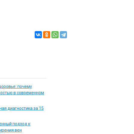
доровье: почему
мостью в современном
ная диагностика за 15
енный подход к
ирения вен