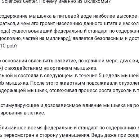
th Sciences Center. Почему именно из Оклахомы?
е содержание мышьяка в питьевой воде наиболее высокое 
раться, а чем это грозит населению данного штата и наско
 года) существовавший федеральный стандарт по содерж
дословно, частей на миллиард), является безопасным и до
 10 ppb?
о оснований связывать развитие, по крайней мере, двух в
я) с воздействием на организм мышьяка.
ьной и состояла в следующем: в течение 5 недель мышей
ppb мышьяка. После этого животным подсаживали опухоле
одержащей мышьяк, отслеживая процесс роста опухоли в 
 стимулирующее и дозозависимое влияние мышьяка на рос
зирования в легкие.
в ближайшее время федеральный стандарт по содержанию
ь пересмотрен в сторону уменьшения. Ведь даже при сод