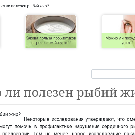
ко ли полезен рыбий жир?
Какова польза пробиотиков
Можно ли похуд
в греческом йогурте?
диет?
 ли полезен рыбий ж
Некоторые исследования утверждают, что ом
огут помочь в профилактике нарушения сердечного ри
 предсердий. Тем не менее, новое исследование показ