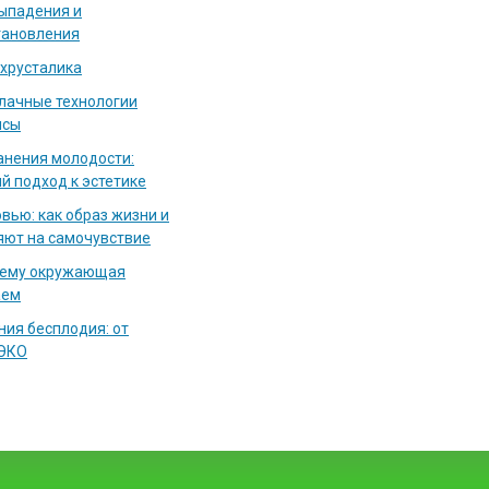
выпадения и
тановления
 хрусталика
блачные технологии
исы
нения молодости:
й подход к эстетике
вью: как образ жизни и
яют на самочувствие
чему окружающая
аем
ия бесплодия: от
 ЭКО