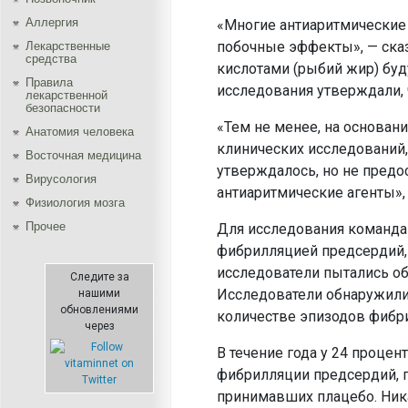
Аллергия
«Многие антиаритмические
побочные эффекты», — ска
Лекарственные
средства
кислотами (рыбий жир) буд
Правила
исследования утверждали, 
лекарственной
безопасности
«Тем не менее, на основани
Aнатомия человека
клинических исследований,
Восточная медицина
утверждалось, но не пред
Вирусология
антиаритмические агенты»,
Физиология мозга
Прочее
Для исследования команда
фибрилляцией предсердий, 
исследователи пытались о
Следите за
Исследователи обнаружили,
нашими
обновлениями
количестве эпизодов фибр
через
В течение года у 24 проце
фибрилляции предсердий, п
принимавших плацебо. Ника