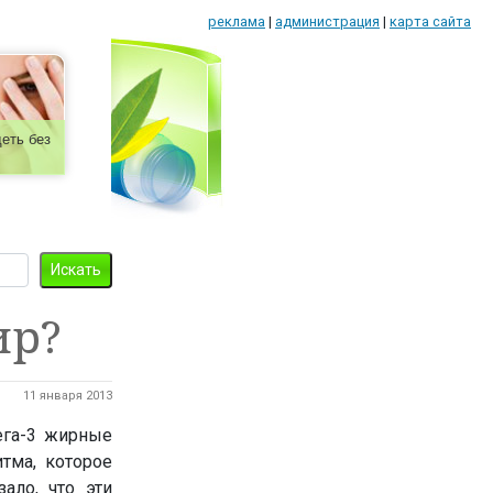
реклама
|
администрация
|
карта сайта
еть без
ир?
11 января 2013
ега-3 жирные
тма, которое
ало, что эти