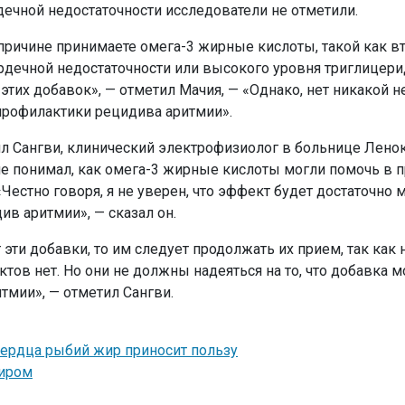
рдечной недостаточности исследователи не отметили.
причине принимаете омега-3 жирные кислоты, такой как в
рдечной недостаточности или высокого уровня триглицери
этих добавок», — отметил Мачия, — «Однако, нет никакой 
профилактики рецидива аритмии».
йл Сангви, клинический электрофизиолог в больнице Лено
 не понимал, как омега-3 жирные кислоты могли помочь в 
Честно говоря, я не уверен, что эффект будет достаточно
ив аритмии», — сказал он.
эти добавки, то им следует продолжать их прием, так как 
ов нет. Но они не должны надеяться на то, что добавка м
тмии», — отметил Сангви.
сердца рыбий жир приносит пользу
жиром