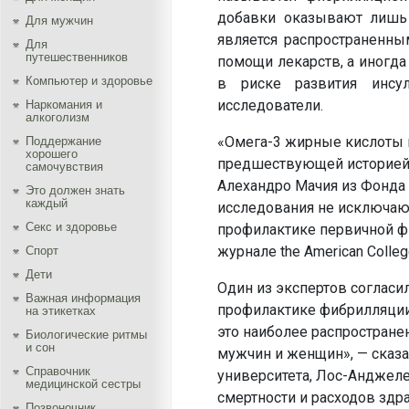
добавки оказывают лишь 
Для мужчин
является распространенны
Для
путешественников
помощи лекарств, а иногда
Компьютер и здоровье
в риске развития инсул
исследователи.
Наркомания и
алкоголизм
«Омега-3 жирные кислоты н
Поддержание
хорошего
предшествующей историей 
самочувствия
Алехандро Мачия из Фонда 
Это должен знать
каждый
исследования не исключают
Секс и здоровье
профилактике первичной ф
журнале the American College
Спорт
Дети
Один из экспертов согласи
Важная информация
профилактике фибрилляции
на этикетках
это наиболее распростран
Биологические ритмы
и сон
мужчин и женщин», — сказа
Справочник
университета, Лос-Анджел
медицинской сестры
смертности и расходов здр
Позвоночник