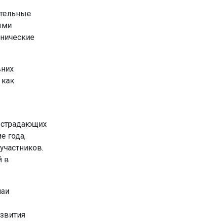
ательные
ыми
инические
вних
 как
, страдающих
е года,
участников.
й в
чаи
азвития