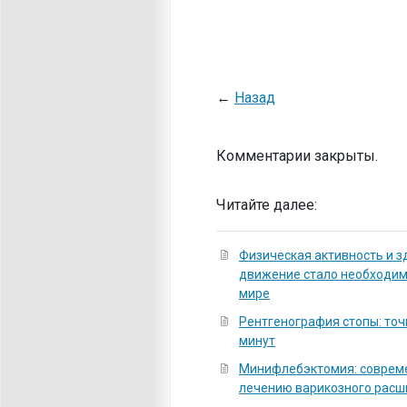
←
Назад
Комментарии закрыты.
Читайте далее:
Физическая активность и з
движение стало необходи
мире
Рентгенография стопы: точ
минут
Минифлебэктомия: соврем
лечению варикозного расш