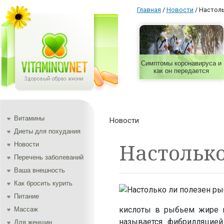
Главная
/
Новости
/
Настоль
Симптомы коронавируса и
как он передается
Витамины
Новости
Диеты для похудания
Настолько
Новости
Перечень заболеваний
Ваша внешность
Как бросить курить
Питание
кислоты в рыбьем жире м
Массаж
называется фибрилляцией
Для женщин