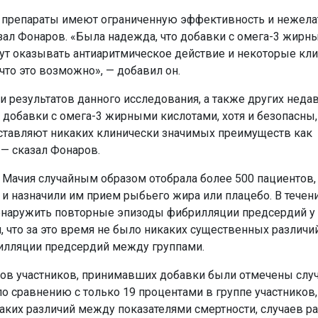
 препараты имеют ограниченную эффективность и нежел
зал Фонаров. «Была надежда, что добавки с омега-3 жирн
ут оказывать антиаритмическое действие и некоторые кл
что это возможно», — добавил он.
и результатов данного исследования, а также других неда
 добавки с омега-3 жирными кислотами, хотя и безопасны,
оставляют никаких клинически значимых преимуществ как
 — сказал Фонаров.
 Мачия случайным образом отобрала более 500 пациентов
и назначили им прием рыбьего жира или плацебо. В течени
бнаружить повторные эпизоды фибрилляции предсердий у 
 что за это время не было никаких существенных различи
илляции предсердий между группами.
нтов участников, принимавших добавки были отмечены слу
о сравнению с только 19 процентами в группе участников,
ких различий между показателями смертности, случаев р