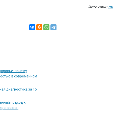
Источник:
me
доровье: почему
мостью в современном
ная диагностика за 15
енный подход к
ирения вен