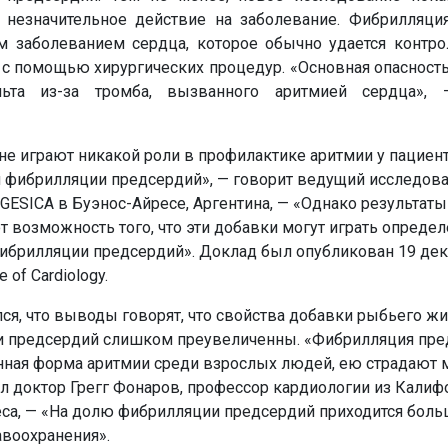
незначительное действие на заболевание. Фибрилляци
м заболеванием сердца, которое обычно удается контро
 с помощью хирургических процедур. «Основная опасност
ьта из-за тромба, вызванного аритмией сердца», 
е играют никакой роли в профилактике аритмии у пациент
фибрилляции предсердий», — говорит ведущий исследова
GESICA в Буэнос-Айресе, Аргентина, — «Однако результаты
 возможность того, что эти добавки могут играть опреде
ибрилляции предсердий». Доклад был опубликован 19 дек
 of Cardiology.
лся, что выводы говорят, что свойства добавки рыбьего жи
 предсердий слишком преувеличенны. «Фибрилляция пре
енная форма аритмии среди взрослых людей, ею страдают
л доктор Грегг Фонаров, профессор кардиологии из Калиф
еса, — «На долю фибрилляции предсердий приходится бол
авоохранения».