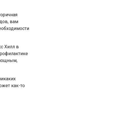
торичная
дов, вам
необходимости
кс Хилл в
профилактике
 мощным,
никаких
ожет как-то