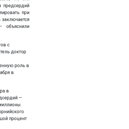
я предсердий
лировать при
ь заключается
— объяснили
ов с
тель доктор
ленную роль в
абря в
ра в
дсердий —
 миллионы
орнийского
ьшой процент