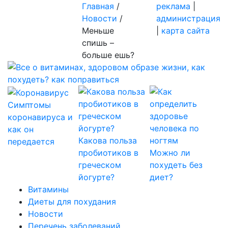
Главная
/
реклама
|
Новости
/
администрация
Меньше
|
карта сайта
спишь –
больше ешь?
Симптомы
коронавируса и
как он
Какова польза
передается
пробиотиков в
Можно ли
греческом
похудеть без
йогурте?
диет?
Витамины
Диеты для похудания
Новости
Перечень заболеваний