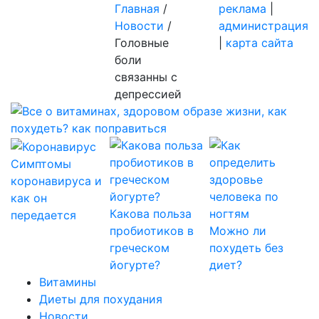
Главная
/
реклама
|
Новости
/
администрация
Головные
|
карта сайта
боли
связанны с
депрессией
Симптомы
коронавируса и
как он
Какова польза
передается
пробиотиков в
Можно ли
греческом
похудеть без
йогурте?
диет?
Витамины
Диеты для похудания
Новости