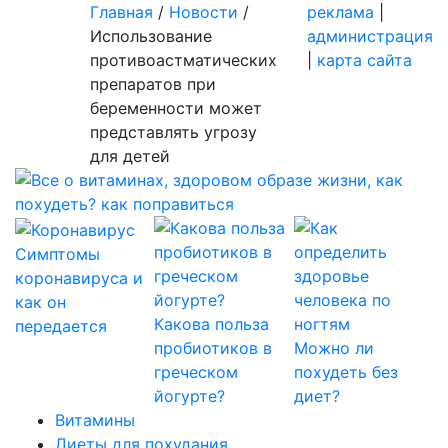
Главная
/
Новости
/
реклама
|
Использование
администрация
противоастматических
|
карта сайта
препаратов при
беременности может
представлять угрозу
для детей
Симптомы
коронавируса и
как он
Какова польза
передается
пробиотиков в
Можно ли
греческом
похудеть без
йогурте?
диет?
Витамины
Диеты для похудания