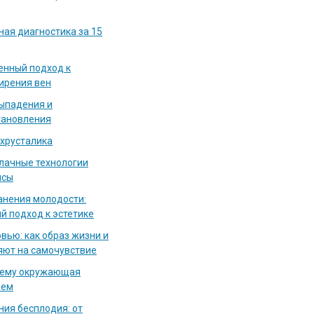
ная диагностика за 15
енный подход к
ирения вен
выпадения и
тановления
 хрусталика
блачные технологии
исы
нения молодости:
й подход к эстетике
вью: как образ жизни и
яют на самочувствие
чему окружающая
аем
ия бесплодия: от