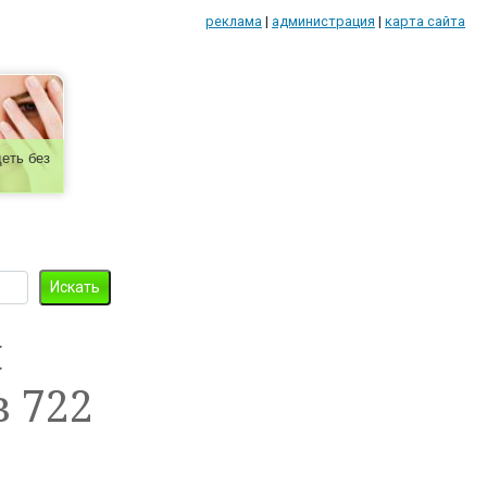
реклама
|
администрация
|
карта сайта
еть без
и
 722