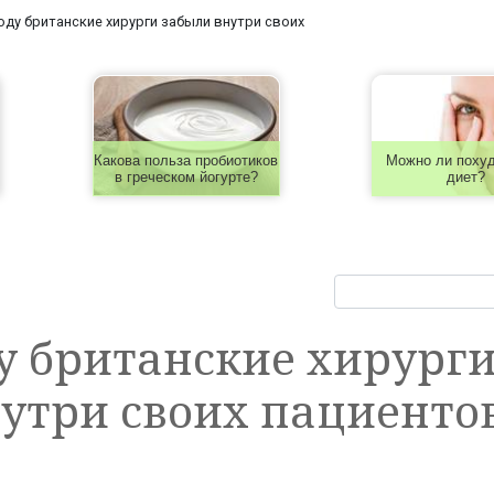
году британские хирурги забыли внутри своих
Какова польза пробиотиков
Можно ли похуд
в греческом йогурте?
диет?
ду британские хирург
утри своих пациентов