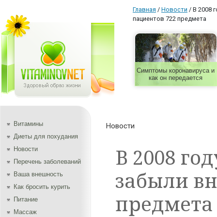
Главная
/
Новости
/
В 2008 
пациентов 722 предмета
Симптомы коронавируса и
как он передается
Витамины
Новости
Диеты для похудания
В 2008 го
Новости
Перечень заболеваний
забыли вн
Ваша внешность
Как бросить курить
предмета
Питание
Массаж