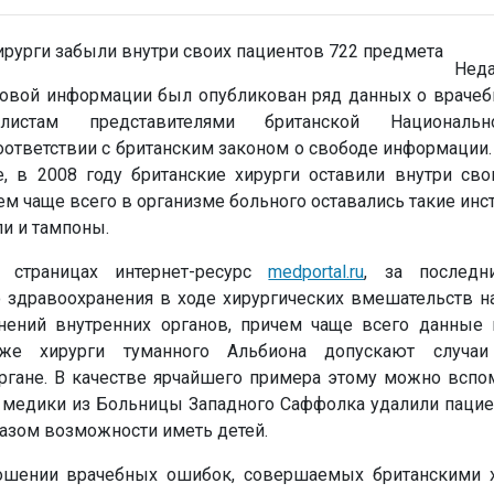
Не
совой информации был опубликован ряд данных о врачеб
алистам представителями британской Националь
оответствии с британским законом о свободе информации. 
е, в 2008 году британские хирурги оставили внутри сво
ем чаще всего в организме больного оставались такие инс
и и тампоны.
 страницах интернет-ресурс
medportal.ru
, за последн
о здравоохранения в ходе хирургических вмешательств н
нений внутренних органов, причем чаще всего данные
кже хирурги туманного Альбиона допускают случаи
ргане. В качестве ярчайшего примера этому можно вспо
а медики из Больницы Западного Саффолка удалили пацие
разом возможности иметь детей.
ношении врачебных ошибок, совершаемых британскими х