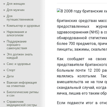
Для женщин
Для мужчин
Для
путешественников
британских средствах мас
Компьютер и здоровье
предоставленных журн
здравоохранения (NHS) в с
Наркомания и
алкоголизм
обнародованной статистик
Поддержание
более 700 предметов, прич
хорошего
самочувствия
пинцеты, зажимы, скальпел
Это должен знать
каждый
Как сообщает на своих
Секс и здоровье
представители британског
больным почти 12 200 ра
Спорт
являлись колотыми. Та
Дети
вмешательств не на том о
Важная информация
на этикетках
скандальный случай, когд
Биологические ритмы
яичка, лишив его таким об
и сон
Справочник
Если подвести итог в от
медицинской сестры