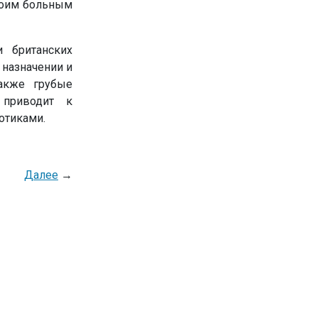
воим больным
и британских
 назначении и
также грубые
 приводит к
отиками.
Далее
→