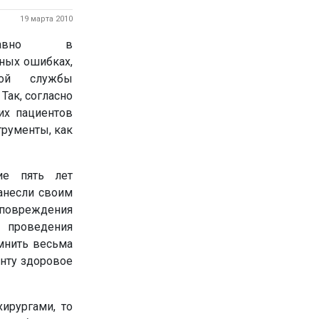
19 марта 2010
давно в
ных ошибках,
ной службы
Так, согласно
их пациентов
трументы, как
ие пять лет
анесли своим
 повреждения
 проведения
мнить весьма
нту здоровое
ирургами, то