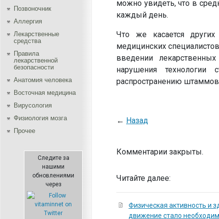
можно увидеть, что в сре
Позвоночник
каждый день.
Аллергия
Что же касается других 
Лекарственные
средства
медицинских специалистов,
Правила
введении лекарственных
лекарственной
безопасности
нарушения технологии 
Aнатомия человека
распространению штаммов 
Восточная медицина
Вирусология
Физиология мозга
←
Назад
Прочее
Комментарии закрыты.
Следите за
нашими
обновлениями
Читайте далее:
через
Физическая активность и з
движение стало необходи