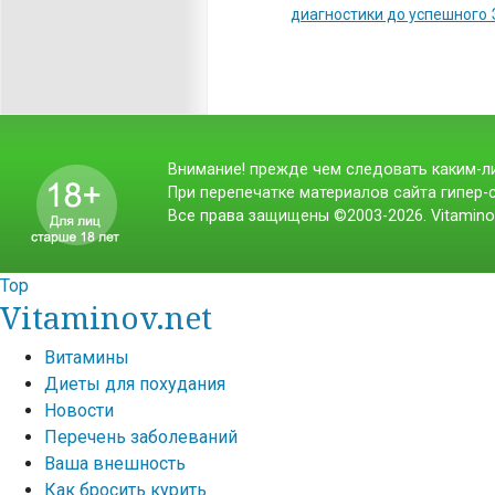
диагностики до успешного
Внимание! прежде чем следовать каким-ли
При перепечатке материалов сайта гипер-с
Все права защищены ©2003-2026. Vitamino
Top
Vitaminov.net
Витамины
Диеты для похудания
Новости
Перечень заболеваний
Ваша внешность
Как бросить курить