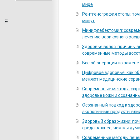
мире
Рентгенография стопы: точ
;
;;
минут
Минифлебэктомия: соврем
лечению варикозного расш
Здоровье волос: причины 
современные методы восс
Всё об операции по замене
Цифровое здоровье: как о
меняют медицинские серв
Современные методы сохра
здоровье кожи и осознанны
Осознанный подход к здоро
экологичные продукты вли
Здоровый образ жизни: по
среда важнее, чем мы дум
Современные методы лечен