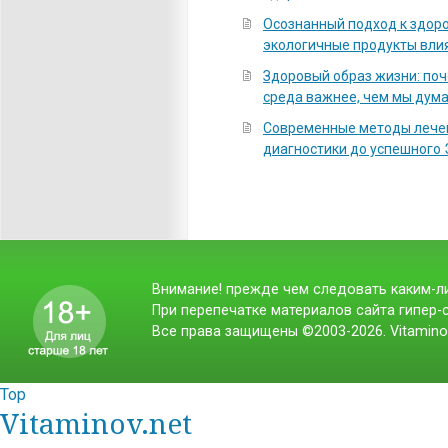
Осознанный подход к здоро
экологичные продукты вли
Здоровый образ жизни: по
среда важнее, чем мы дум
Современные методы лечен
диагностики до успешного
Внимание! прежде чем следовать каким-ли
При перепечатке материалов сайта гипер-с
Все права защищены ©2003-2026. Vitamino
Top
Vitaminov.net