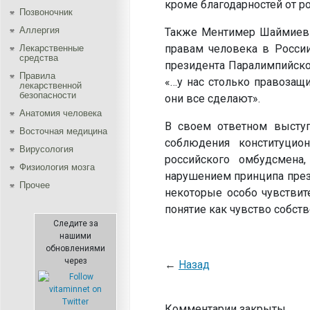
кроме благодарностей от р
Позвоночник
Аллергия
Также Ментимер Шаймиев п
правам человека в России
Лекарственные
средства
президента Паралимпийско
Правила
«…у нас столько правозащ
лекарственной
безопасности
они все сделают».
Aнатомия человека
В своем ответном выступ
Восточная медицина
соблюдения конституци
Вирусология
российского омбудсмена
Физиология мозга
нарушением принципа презу
Прочее
некоторые особо чувствит
понятие как чувство собств
Следите за
нашими
обновлениями
через
←
Назад
Комментарии закрыты.