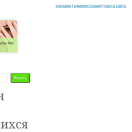
реклама
|
администрация
|
карта сайта
еть без
н
щихся