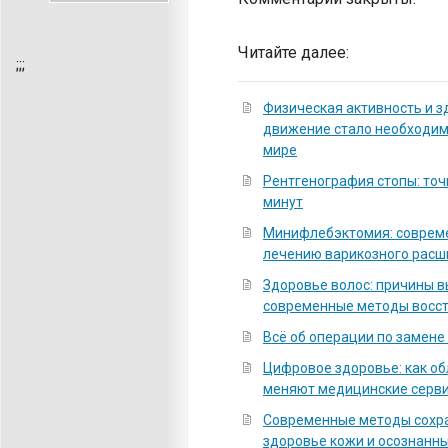
Читайте далее:
;
;;
Физическая активность и з
движение стало необходи
мире
Рентгенография стопы: точ
минут
Минифлебэктомия: соврем
лечению варикозного расш
Здоровье волос: причины 
современные методы восс
Всё об операции по замене
Цифровое здоровье: как о
меняют медицинские серв
Современные методы сохра
здоровье кожи и осознанны