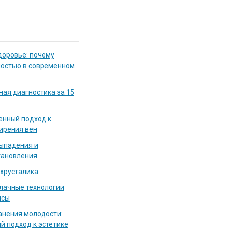
доровье: почему
мостью в современном
ная диагностика за 15
енный подход к
ирения вен
выпадения и
тановления
 хрусталика
блачные технологии
исы
нения молодости:
й подход к эстетике