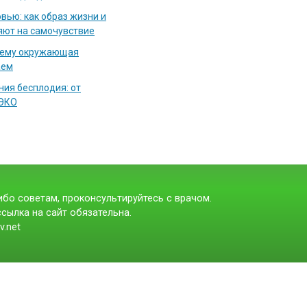
вью: как образ жизни и
яют на самочувствие
чему окружающая
аем
ия бесплодия: от
 ЭКО
бо советам, проконсультируйтесь с врачом.
сылка на сайт обязательна.
v.net