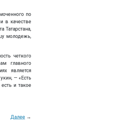
моченного по
и в качестве
а Татарстана,
шу молодежь,
ость четкого
ам главного
иях является
укин, — «Есть
есть и такое
Далее
→