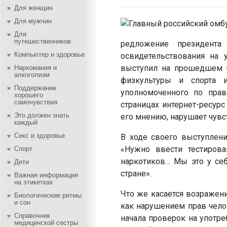
Для женщин
Для мужчин
Для
путешественников
редложение президента
Компьютер и здоровье
освидетельствования на 
выступил на прошедшем н
Наркомания и
алкоголизм
физкультуры и спорта 
Поддержание
уполномоченного по пра
хорошего
самочувствия
страницах интернет-ресур
Это должен знать
его мнению, нарушает чувс
каждый
Секс и здоровье
В ходе своего выступлени
«Нужно ввести тестирова
Спорт
наркотиков… Мы это у себ
Дети
стране».
Важная информация
на этикетках
Что же касается возражен
Биологические ритмы
и сон
как нарушением прав челов
Справочник
начала проверок на употре
медицинской сестры