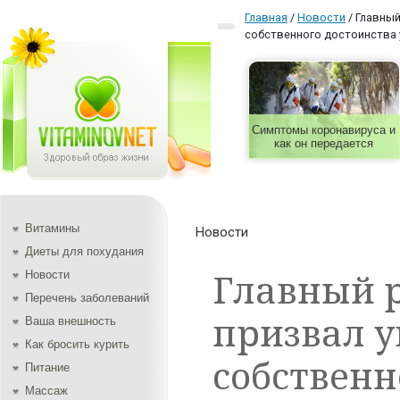
Главная
/
Новости
/
Главный
собственного достоинства
Симптомы коронавируса и
как он передается
Витамины
Новости
Диеты для похудания
Главный 
Новости
Перечень заболеваний
призвал у
Ваша внешность
Как бросить курить
собственн
Питание
Массаж