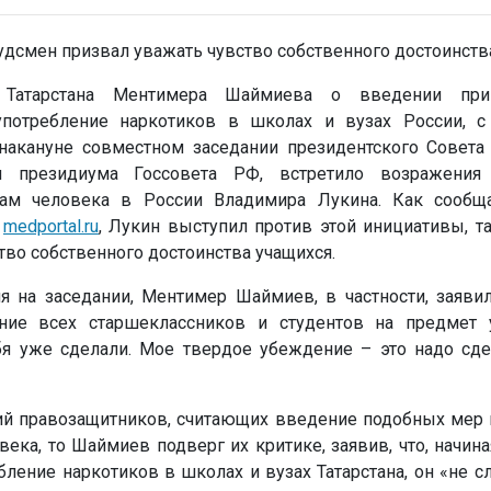
 Татарстана Ментимера Шаймиева о введении прин
употребление наркотиков в школах и вузах России, 
акануне совместном заседании президентского Совета
и президиума Госсовета РФ, встретило возражения
вам человека в России Владимира Лукина. Как сообщ
с
medportal.ru
, Лукин выступил против этой инициативы, та
тво собственного достоинства учащихся.
я на заседании, Ментимер Шаймиев, в частности, заяви
ние всех старшеклассников и студентов на предмет 
я уже сделали. Мое твердое убеждение – это надо сде
ий правозащитников, считающих введение подобных мер 
ека, то Шаймиев подверг их критике, заявив, что, начин
бление наркотиков в школах и вузах Татарстана, он «не 