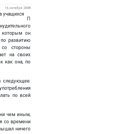
16 октября 2008
П
удительного
с которым он
 по развитию
 со стороны
ает на своих
к как она, по
л следующее:
употребления
лать по всей
ни чем иным,
ая со времени
слышал ничего