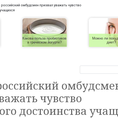
 российский омбудсмен призвал уважать чувство
 учащихся
Какова польза пробиотиков
Можно ли похуд
в греческом йогурте?
диет?
российский омбудсме
важать чувство
ого достоинства уча