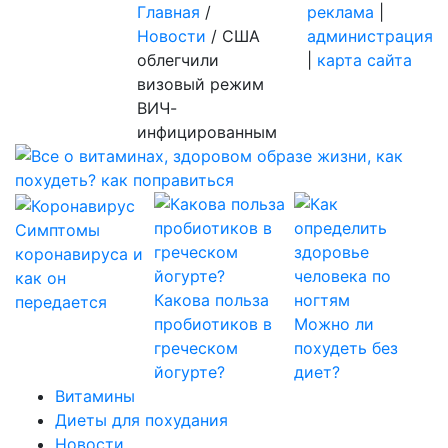
Главная
/
реклама
|
Новости
/
США
администрация
облегчили
|
карта сайта
визовый режим
ВИЧ-
инфицированным
Симптомы
коронавируса и
как он
Какова польза
передается
пробиотиков в
Можно ли
греческом
похудеть без
йогурте?
диет?
Витамины
Диеты для похудания
Новости