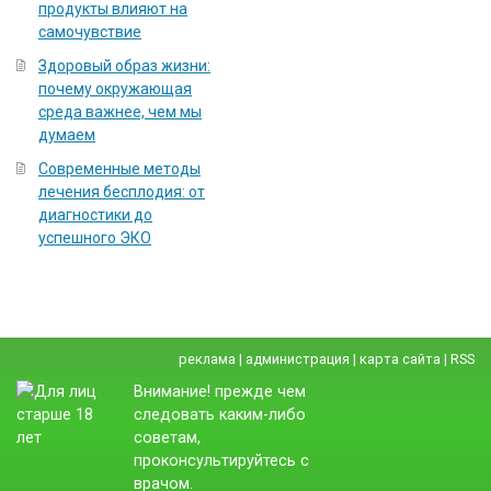
продукты влияют на
самочувствие
Здоровый образ жизни:
почему окружающая
среда важнее, чем мы
думаем
Современные методы
лечения бесплодия: от
диагностики до
успешного ЭКО
реклама
|
администрация
|
карта сайта
|
RSS
Внимание! прежде чем
следовать каким-либо
советам,
проконсультируйтесь с
врачом.