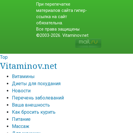
При перепечатке
материалов сайта гипер-
ссылка на сайт
обязательна.
Все права защищены
©2003-2026. Vitaminov.net
Top
Vitaminov.net
Витамины
Диеты для похудания
Новости
Перечень заболеваний
Ваша внешность
Как бросить курить
Питание
Массаж