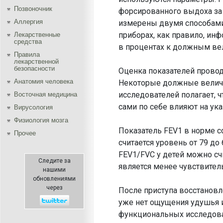
Позвоночник
форсированного выдоха за 
Аллергия
измерены двумя способами
приборах, как правило, ин
Лекарственные
средства
в процентах к должным ве
Правила
лекарственной
безопасности
Оценка показателей провод
Aнатомия человека
Некоторые должные величи
исследователей полагает, ч
Восточная медицина
сами по себе влияют на ук
Вирусология
Физиология мозга
Показатель FEV1 в норме 
Прочее
считается уровень от 79 д
FEV1/FVC у детей можно сч
Следите за
является менее чувствител
нашими
обновлениями
через
После приступа восстановл
уже нет ощущения удушья и
функциональных исследован