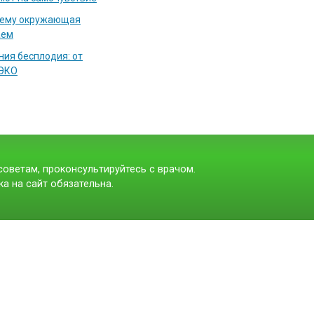
чему окружающая
аем
ия бесплодия: от
 ЭКО
оветам, проконсультируйтесь с врачом.
а на сайт обязательна.
t