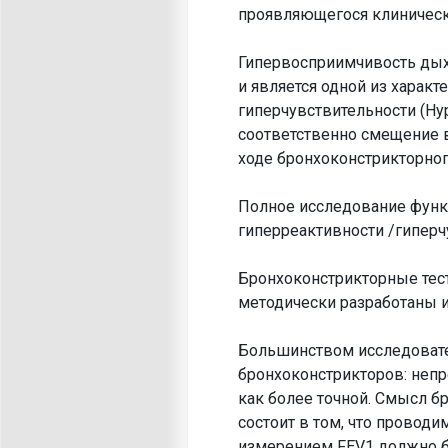
проявляющегося клиническ
Гипервосприимчивость дыха
и является одной из харак
гиперчувствительности (Hype
соответственно смещение в
ходе бронхоконстрикторного
Полное исследование функ
гиперреактивности /гиперч
Бронхоконстрикторные тест
методически разработаны и
Большинством исследовате
бронхоконстрикторов: непр
как более точной. Смысл бр
состоит в том, что прово
измерением FEV1 должно бы