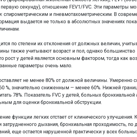
первую секунду), отношение FEV1/FVC. Эти параметры мо
: спирометрическим и пневмотахометрическим. В соврем
формация выдается не только в абсолютных значениях показ
личинам.
ится по степени их отклонения от должных величин, учиты
ны также учитывают возраст и пол, однако большинство
то рост у детей является основным фактором, тогда как воз
азанные параметры очень мало.
составляет не менее 80% от должной величины. Умеренно
о 60 %, значительно сниженным — менее 60%. Нижней гран
итать 78%. Показатель FVC у детей, больных бронхиальной 
ьным для оценки бронхиальной обструкции.
ение функции легких отстает от клинического улучшения. К
 затрудненного дыхания, бронхиальная проходимость, по
ий, еще остается нарушенной практически у всех больных