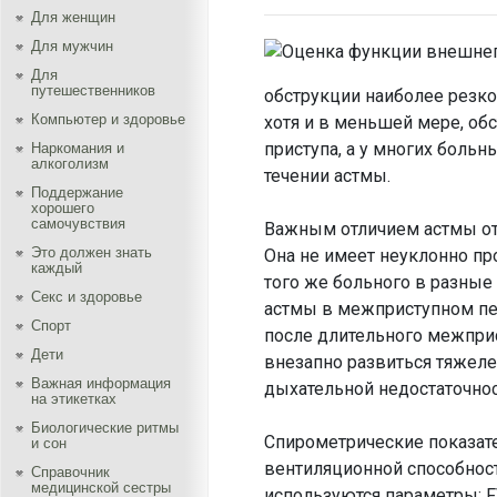
Для женщин
Для мужчин
Для
путешественников
обструкции наиболее резк
Компьютер и здоровье
хотя и в меньшей мере, об
приступа, а у многих боль
Наркомания и
алкоголизм
течении астмы.
Поддержание
хорошего
самочувствия
Важным отличием астмы от 
Это должен знать
Она не имеет неуклонно пр
каждый
того же больного в разные
Секс и здоровье
астмы в межприступном пер
Спорт
после длительного межпри
Дети
внезапно развиться тяжеле
Важная информация
дыхательной недостаточно
на этикетках
Биологические ритмы
Спирометрические показат
и сон
вентиляционной способност
Справочник
медицинской сестры
используются параметры: F