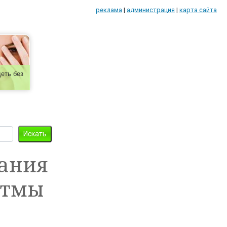
реклама
|
администрация
|
карта сайта
еть без
ания
стмы