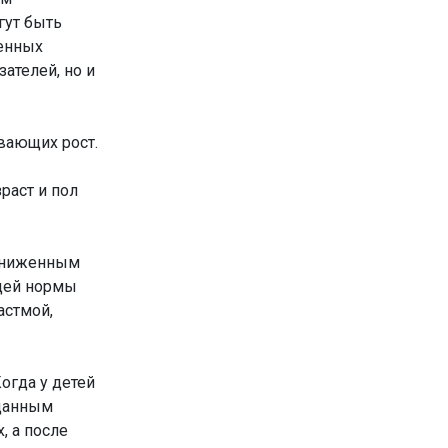
гут быть
енных
ателей, но и
вающих рост.
раст и пол
 сниженным
ицей нормы
астмой,
огда у детей
 данным
, а после