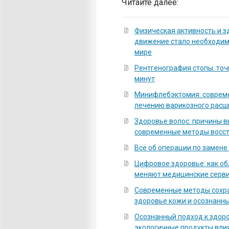
Читайте далее:
Физическая активность и з
движение стало необходи
мире
Рентгенография стопы: точ
минут
Минифлебэктомия: соврем
лечению варикозного расш
Здоровье волос: причины 
современные методы восс
Всё об операции по замене
Цифровое здоровье: как о
меняют медицинские серв
Современные методы сохра
здоровье кожи и осознанны
Осознанный подход к здоро
экологичные продукты вли