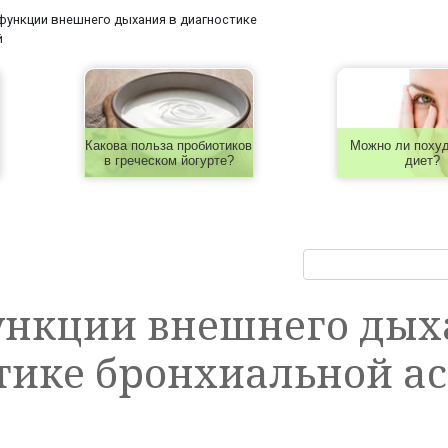
функции внешнего дыхания в диагностике
й
Какова польза пробиотиков
Можно ли похуд
в греческом йогурте?
диет?
ункции внешнего дых
тике бронхиальной а