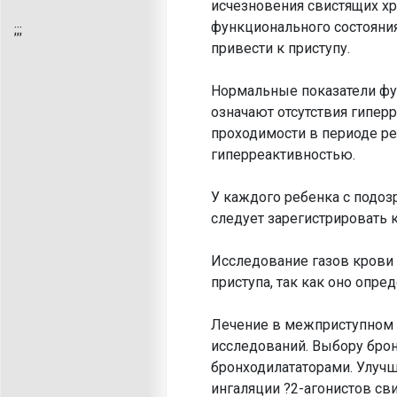
исчезновения свистящих хр
функционального состояни
;
;;
привести к приступу.
Нормальные показатели фу
означают отсутствия гипер
проходимости в периоде р
гиперреактивностью.
У каждого ребенка с подоз
следует зарегистрировать 
Исследование газов крови 
приступа, так как оно опре
Лечение в межприступном 
исследований. Выбору брон
бронходилататорами. Улуч
ингаляции ?2-агонистов св