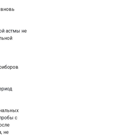
 вновь
ой астмы не
льной
приборов
ериод
ональных
пробы с
осле
, не