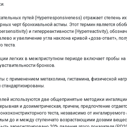
и.
тельных путей (Hyperresponsiveness) отражает степень и
терных черт бронхиальной астмы. Этот термин является об
rsensitivity) и гиперреактивности (Hyperreactivity), обозн
лево и увеличение угла наклона кривой «доза-ответ», пол
 теста.
ции легких в межприступном периоде включает пробы на
увствительности бронхов.
ы с применением метахолина, гистамина, физической наг
 стандартизированы.
лей используются две общепринятые методики ингаляци
ерывная и дозиметрическая, причем, предпочтение отдаетс
онхоконстрикторного теста, независимо от ингалируемого 
димым до и между ступенчато возрастающими дозами вещес
ть зарегистрировано 20% падения этого показателя (PD20