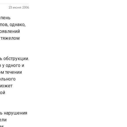
23 июня 2006
епень
ов, однако,
роявлений
и тяжелом
ь обструкции.
 у одного и
ом течении
ольного
 может
рой
нь нарушения
ели
ем