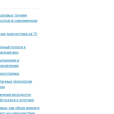
доровье: почему
мостью в современном
ная диагностика за 15
енный подход к
ирения вен
выпадения и
тановления
 хрусталика
блачные технологии
исы
нения молодости:
й подход к эстетике
вью: как образ жизни и
яют на самочувствие