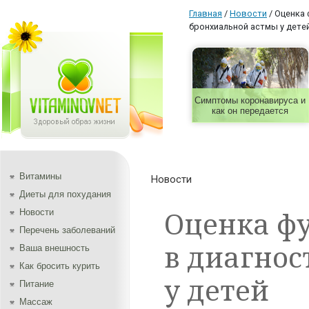
Главная
/
Новости
/
Оценка 
бронхиальной астмы у дете
Симптомы коронавируса и
как он передается
Витамины
Новости
Диеты для похудания
Оценка ф
Новости
Перечень заболеваний
в диагнос
Ваша внешность
Как бросить курить
у детей
Питание
Массаж