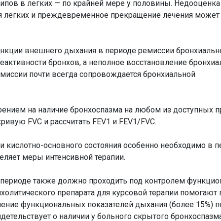
ипов в легких — по крайней мере у половины. Недооценка
я легких и преждевременное прекращение лечения может
нкции внешнего дыхания в периоде ремиссии бронхиальн
реактивности бронхов, а неполное восстановление бронхиа
емиссии почти всегда сопровождается бронхиальной
рением на наличие бронхоспазма на любом из доступных 
кривую FVC и рассчитать FEV1 и FEV1/FVC.
и кислотно-основного состояния особенно необходимо в п
деляет меры интенсивной терапии.
периоде также должно проходить под контролем функци
холитического препарата для курсовой терапии помогают 
шение функциональных показателей дыхания (более 15%) п
идетельствует о наличии у больного скрытого бронхоспазма