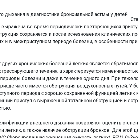
Ст
о выражена во время периодичеcки повторяющихся приступ
струкция сохраняется и после исчезновения клинических п
ных и в межприступном периоде болезни, в особенности пр
других хронических болезней легких является обратимост
огрессирующего течения, а характеризуется изменчивостью
 периоды болезни и даже в течение одного дня. При тяжел
иоде часто имеется обструкция воздухоносных путей. У б
ступного периода с хорошо сохраненной функцией легких
йший приступ с выраженной тотальной обструкцией и ост
стью.
ели функции внешнего дыхания позволяют оценить степе
и легких, а также наличие обструкции бронхов. Для этой ц
VC (форсированная жизненная емкость легких), FEV1 (объ