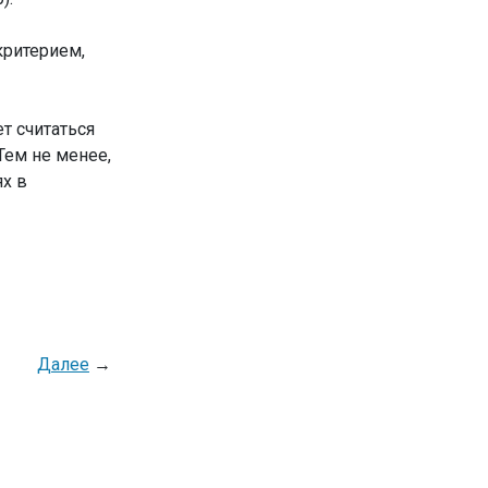
критерием,
т считаться
ем не менее,
ях в
Далее
→