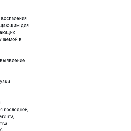
х воспаления
общающим для
ачающих
учаемой в
 выявление
рузки
и
я последней,
агента,
тва
).