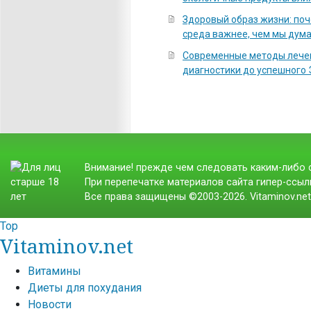
Здоровый образ жизни: по
среда важнее, чем мы дум
Современные методы лечен
диагностики до успешного
Внимание! прежде чем следовать каким-либо с
При перепечатке материалов сайта гипер-ссылк
Все права защищены ©2003-2026. Vitaminov.ne
Top
Vitaminov.net
Витамины
Диеты для похудания
Новости