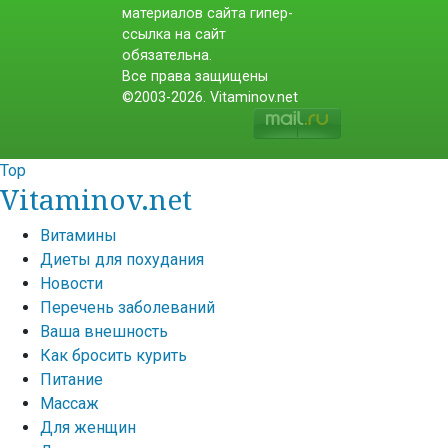
материалов сайта гипер-
ссылка на сайт
обязательна.
Все права защищены
©2003-2026. Vitaminov.net
Top
Vitaminov.net
Витамины
Диеты для похудания
Новости
Перечень заболеваний
Ваша внешность
Как бросить курить
Питание
Массаж
Для женщин