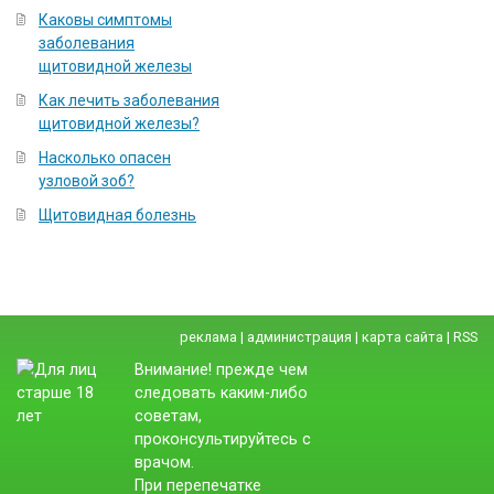
Каковы симптомы
заболевания
щитовидной железы
Как лечить заболевания
щитовидной железы?
Насколько опасен
узловой зоб?
Щитовидная болезнь
реклама
|
администрация
|
карта сайта
|
RSS
Внимание! прежде чем
следовать каким-либо
советам,
проконсультируйтесь с
врачом.
При перепечатке