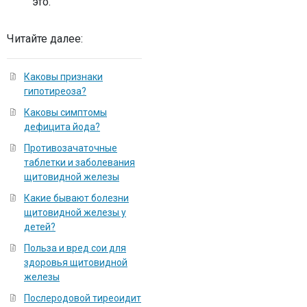
это.
Читайте далее:
Каковы признаки
гипотиреоза?
Каковы симптомы
дефицита йода?
Противозачаточные
таблетки и заболевания
щитовидной железы
Какие бывают болезни
щитовидной железы у
детей?
Польза и вред сои для
здоровья щитовидной
железы
Послеродовой тиреоидит