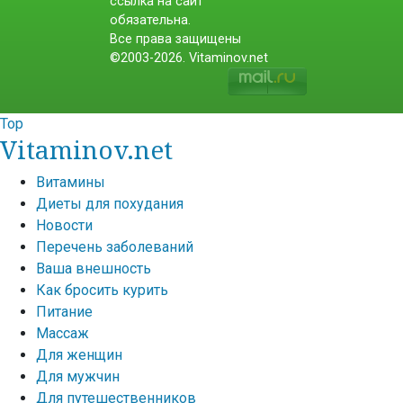
ссылка на сайт
обязательна.
Все права защищены
©2003-2026. Vitaminov.net
Top
Vitaminov.net
Витамины
Диеты для похудания
Новости
Перечень заболеваний
Ваша внешность
Как бросить курить
Питание
Массаж
Для женщин
Для мужчин
Для путешественников