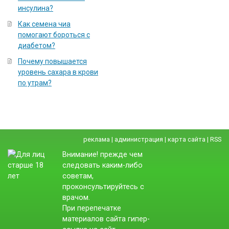
инсулина?
Как семена чиа
помогают бороться с
диабетом?
Почему повышается
уровень сахара в крови
по утрам?
реклама
|
администрация
|
карта сайта
|
RSS
Внимание! прежде чем
следовать каким-либо
советам,
проконсультируйтесь с
врачом.
При перепечатке
материалов сайта гипер-