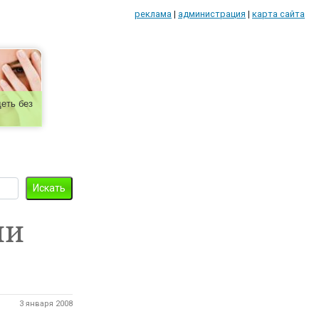
реклама
|
администрация
|
карта сайта
еть без
ии
3 января 2008