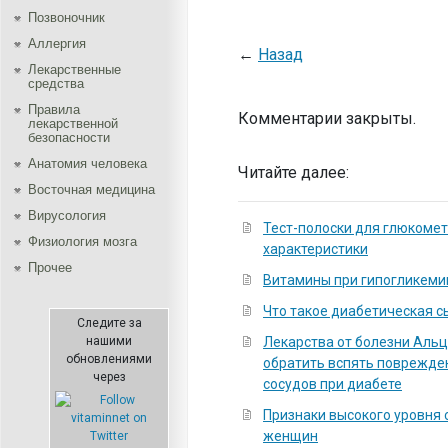
Позвоночник
Аллергия
←
Назад
Лекарственные
средства
Правила
Комментарии закрыты.
лекарственной
безопасности
Aнатомия человека
Читайте далее:
Восточная медицина
Вирусология
Тест-полоски для глюкомет
Физиология мозга
характеристики
Прочее
Витамины при гипогликеми
Что такое диабетическая с
Следите за
нашими
Лекарства от болезни Аль
обновлениями
обратить вспять поврежде
через
сосудов при диабете
Признаки высокого уровня с
женщин