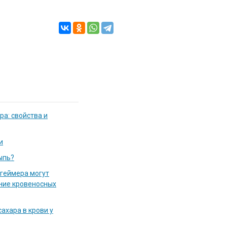
ра: свойства и
и
ыпь?
цгеймера могут
ние кровеносных
ахара в крови у