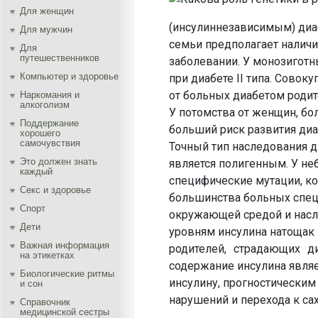
Для женщин
(инсулиннезависимым) диаб
Для мужчин
семьи предполагает наличи
Для
путешественников
заболевании. У монозигот
Компьютер и здоровье
при диабете II типа. Совок
от больных диабетом родит
Наркомания и
алкоголизм
У потомства от женщин, бол
Поддержание
больший риск развития диа
хорошего
самочувствия
Точный тип наследования для
Это должен знать
является полигенным. У н
каждый
специфические мутации, кот
Секс и здоровье
большинства больных спец
Спорт
окружающей средой и нас
Дети
уровням инсулина натощак 
Важная информация
родителей, страдающих д
на этикетках
содержание инсулина являе
Биологические ритмы
инсулину, прогностически
и сон
нарушений и перехода к сах
Справочник
медицинской сестры