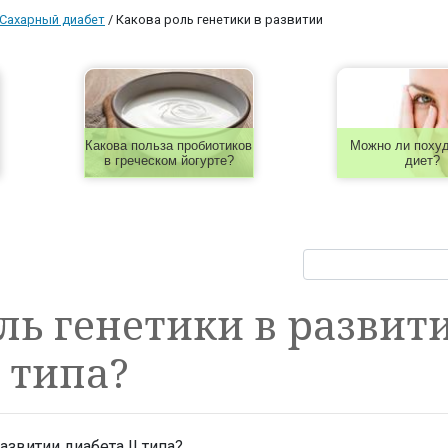
Сахарный диабет
/
Какова роль генетики в развитии
Какова польза пробиотиков
Можно ли похуд
в греческом йогурте?
диет?
ль генетики в развит
I типа?