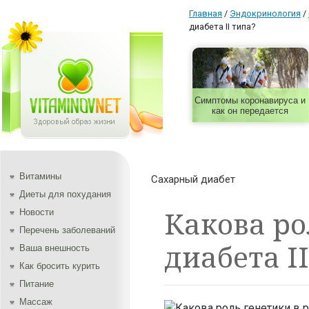
Главная
/
Эндокринология
/
диабета II типа?
Симптомы коронавируса и
как он передается
Витамины
Сахарный диабет
Диеты для похудания
Какова ро
Новости
Перечень заболеваний
диабета I
Ваша внешность
Как бросить курить
Питание
Массаж