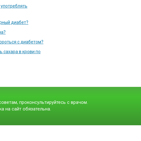
 употреблять
арный диабет?
на?
ороться с диабетом?
 сахара в крови по
оветам, проконсультируйтесь с врачом.
а на сайт обязательна.
t