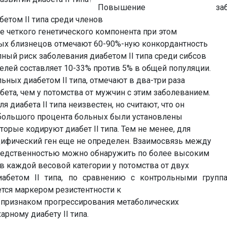
Повышение заболев
етом II типа среди членов
е четкого генетического компонента при этом
ных близнецов отмечают 60-90%-ную конкордантность
упный риск заболевания диабетом II типа среди сибсов
елей составляет 10-33% против 5% в общей популяции.
ьных диабетом II типа, отмечают в два-три раза
бета, чем у потомства от мужчин с этим заболеванием.
 диабета II типа неизвестен, но считают, что он
ебольшого процента больных были установлены
орые кодируют диабет II типа. Тем не менее, для
ифический ген еще не определен. Взаимосвязь между
ледственностью можно обнаружить по более высоким
в каждой весовой категории у потомства от двух
иабетом II типа, по сравнению с контрольными групп
тся маркером резистентности к
м признаком прогрессирования метаболических
арному диабету II типа.