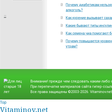
Почему диабетикам нельзя
алкоголь?
;
;;
Как курение вызывает сах
Какие бывают типы инсули
Как семена чиа помогают б
Почему повышается уровень
утрам?
Внимание! прежде чем следовать каким-либо с
При перепечатке материалов сайта гипер-ссылк
Все права защищены ©2003-2026. Vitaminov.ne
Top
Vitaminov.net