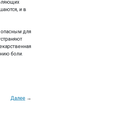
ебляющих
шаются, и в
я опасным для
устраняют
Лекарственная
ению боли.
Далее
→