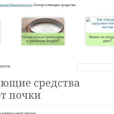
енной безопасности
/
Болеутоляющие средства
Какова польза пробиотиков
Можно ли похуд
в греческом йогурте?
диет?
сности
яющие средства
т почки