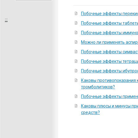
Побочные эффекты переки
;
;;
Побочные эффекты таблет
Побочные эффекты иммуно
Можно ли применять аспир
Побочные эффекты симвас
Побочные эффекты тетрац
Побочные эффекты ибупро
Каковы противопоказания 
тромболитиков?
Побочные эффекты примен
Каковы плюсы и минусы пр
средств?