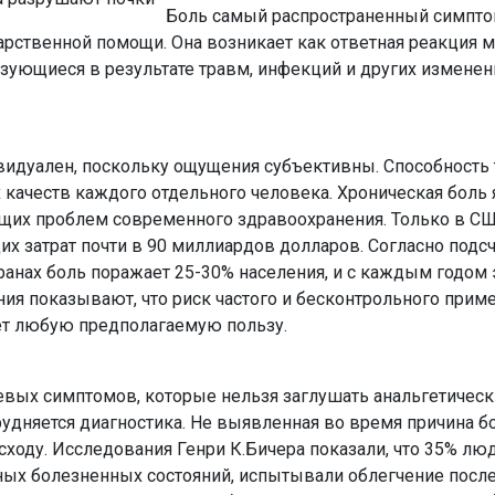
Боль самый распространенный симпто
карственной помощи. Она возникает как ответная реакция м
зующиеся в результате травм, инфекций и других изменен
видуален, поскольку ощущения субъективны. Способность 
х качеств каждого отдельного человека. Хроническая боль 
ящих проблем современного здравоохранения. Только в С
их затрат почти в 90 миллиардов долларов. Согласно подсч
анах боль поражает 25-30% населения, и с каждым годом
ия показывают, что риск частого и бесконтрольного прим
т любую предполагаемую пользу.
евых симптомов, которые нельзя заглушать анальгетичес
рудняется диагностика. Не выявленная во время причина б
сходу. Исследования Генри К.Бичера показали, что 35% люд
ых болезненных состояний, испытывали облегчение после 