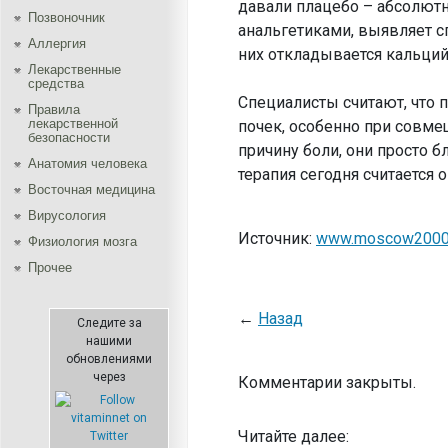
давали плацебо – абсолют
Позвоночник
анальгетиками, выявляет с
Аллергия
них откладывается кальций
Лекарственные
средства
Специалисты считают, что 
Правила
лекарственной
почек, особенно при совм
безопасности
причину боли, они просто б
Aнатомия человека
терапия сегодня считается 
Восточная медицина
Вирусология
Источник:
www.moscow2000
Физиология мозга
Прочее
←
Назад
Следите за
нашими
обновлениями
через
Комментарии закрыты.
Читайте далее: