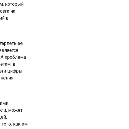
м, который
озга на
ий в
терпеть её
является
ША проблема
етам, в
 эти цифры
енения
кими
оли, может
ей,
того, как им