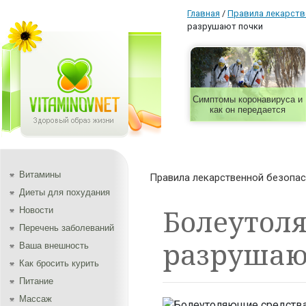
Главная
/
Правила лекарств
разрушают почки
Симптомы коронавируса и
как он передается
Витамины
Правила лекарственной безопа
Диеты для похудания
Болеутол
Новости
Перечень заболеваний
разрушаю
Ваша внешность
Как бросить курить
Питание
Массаж