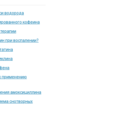
си водорода
ированного кофеина
терапии
ин при воспалении?
татина
иклина
фена
к применению
ения амоксициллина
иема снотворных