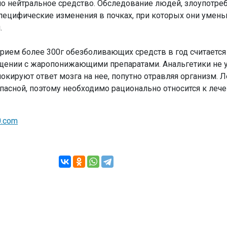
но нейтральное средство. Обследование людей, злоупотр
пецифические изменения в почках, при которых они умень
.
прием более 300г обезболивающих средств в год считаетс
ещении с жаропонижающими препаратами. Анальгетики не 
локируют ответ мозга на нее, попутно отравляя организм. 
опасной, поэтому необходимо рационально относится к леч
.com