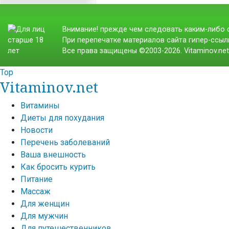
Внимание! прежде чем следовать каким-либо с
При перепечатке материалов сайта гипер-ссылк
Все права защищены ©2003-2026. Vitaminov.ne
Top
Vitaminov.net
Витамины
Диеты для похудания
Новости
Перечень заболеваний
Ваша внешность
Как бросить курить
Питание
Массаж
Для женщин
Для мужчин
Для путешественников