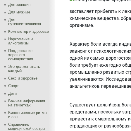
Для женщин
заставляет прибегать к ле
Для мужчин
химические вещества, обра
Для
путешественников
организме.
Компьютер и здоровье
Наркомания и
алкоголизм
Характер боли всегда инди
зависит от психологически
Поддержание
хорошего
одной из самых дорогосто
самочувствия
боли требует ежегодно общ
Это должен знать
каждый
промышленно развитых стр
Секс и здоровье
увеличиваются. Исследован
анальгетиков перевешивае
Спорт
Дети
Важная информация
Существует целый ряд бол
на этикетках
средствами, поскольку зат
Биологические ритмы
и сон
привести к смертельному и
Справочник
страдающих от разнообразн
медицинской сестры