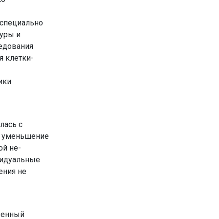
специ­ально
туры и
редования
я клетки-
ики
лась с
и уменьшение
ой не­
видуальные
ения не
венный