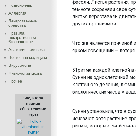
фасоли. Листья растения, 
Позвоночник
темноте сохраняли свое су
Аллергия
листья переставали двигат
Лекарственные
дру­гих организмов.
средства
Правила
лекарственной
безопасности
Что же является причиной 
Aнатомия человека
ярком освеще­нии — потеря 
Восточная медицина
Вирусология
51ритма каждой клеткой в 
Физиология мозга
Суини на одно­клеточной м
Прочее
клеточного деления, люмин
биологических часов у вод
Следите за
нашими
обновлениями
Суини установила, что в с
через
исчезают, хотя растение п
ритмы, которые свойственн