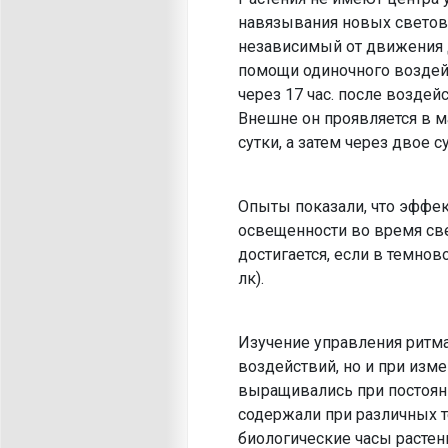
навязыва­ния новых свето
независимый от движения д
помощи одиночного воздей
через 17 час. после возде
Внешне он проявляется в м
сутки, а затем через двое 
Опыты показали, что эффек
освещен­ности во время св
достигается, если в темнов
лк).
Изучение управления ритм
воздействий, но и при изм
выращивались при постоянн
содер­жали при различных 
биологические часы растен