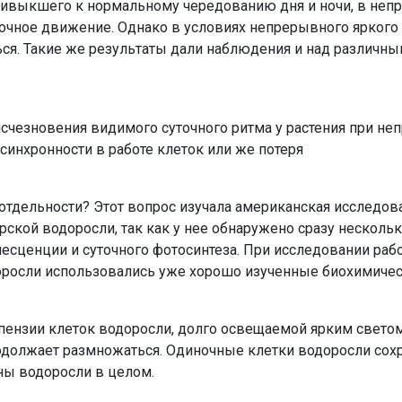
привыкшего к нормальному чередованию дня и ночи, в не
точное движение. Однако в условиях непрерывного яркого
ься. Такие же резуль­таты дали наблюдения и над различн
исчезновения видимого су­точного ритма у растения при н
синхронности в работе клеток или же потеря
отдельности? Этот вопрос изуча­ла американская исследов
орской водоросли, так как у нее обнаружено сразу несколь
есцен­ции и суточного фотосинтеза. При исследовании раб
оросли использовались уже хо­рошо изученные биохимичес
успензии клеток водоросли, долго освещаемой ярким свето
родолжает размножаться. Одиночные клет­ки водоросли сох
ы водо­росли в целом.