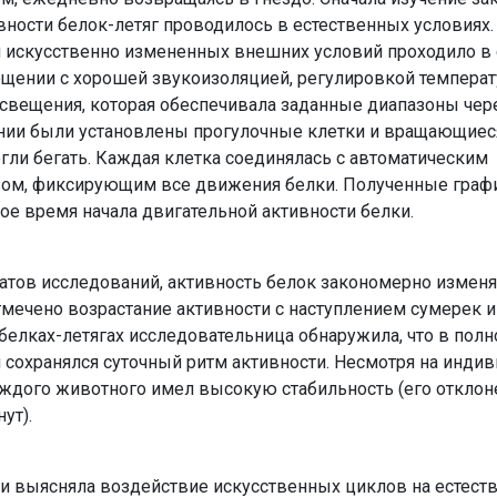
вности белок-летяг проводилось в естественных условиях.
искус­ственно измененных внешних условий проходило в 
щении с хорошей звуко­изоляцией, регулировкой темпера
свещения, которая обеспечивала заданные ди­апазоны че
ении были установлены прогулочные клетки и вращающиес
огли бегать. Каждая клетка соединялась с автоматическим
вом, фиксирующим все движения белки. Полученные гра­ф
ое время начала двига­тельной активности белки.
татов исследований, актив­ность белок закономерно изменя
тмечено возрастание активности с наступлением сумерек 
 белках-летягах исследовательница обнаружила, что в полн
 сохранялся суточный ритм активности. Несмотря на инди
каждого животного имел высокую стабиль­ность (его отклон
ут).
и выясняла воздействие ис­кусственных циклов на естест