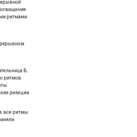
прерывной
 осве­щения
ыми ритмами
епрерывном
ательница Б.
ко ритмов
оты
кие реакции.
м, все ритмы
раняли