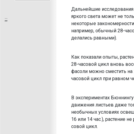
Дальнейшие исследования р
яркого света может не толь
;
;;
некоторые закономерности 
например, обычный 28-часо
делались равными).
Как показали опыты, расте
28-часовой цикл вновь вос
фасоли можно сместить на 2
часовой цикл при равном ч
В экспериментах Бюннингу 
движения ли­стьев даже тог
необычных условиях освещен
16 или 14 час.), растение 
совой цикл.