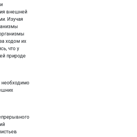
ии
вия внешней
ми. Изучая
ганизмы
 организмы
за ходом их
сь, что у
ей природе
х необходимо
нешних
непрерывного
ий
листьев