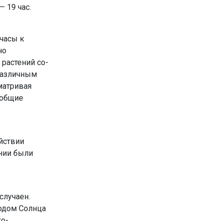
— 19 час.
часы к
но
растений со­
 различным
матривая
об­щие
йствии
ении были
случаен.
ходом Солнца
ко­