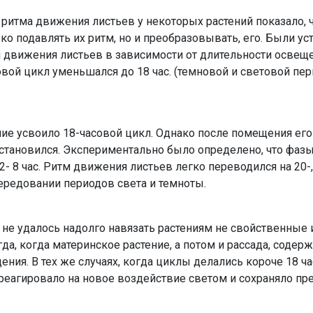
итма движения листьев у некоторых растений показало, 
ко подавлять их ритм, но и преобразовывать, его. Были у
дви­жения листьев в зависимости от длительности освещен
вой цикл уменьшался до 18 час. (темновой и световой пе
ние усвоило 18-часовой цикл. Однако после помещения его
становился. Экспериментально было опре­делено, что фаз
- 8 час. Ритм движения листьев легко переводился на 20-, 
ередовании периодов света и темноты.
не удалось надолго навя­зать растениям не свойственные
да, когда материнское растение, а потом и рассада, содер
ия. В тех же случаях, когда циклы делались короче 18 час
не реагировало на новое воздействие светом и сохраняло пр