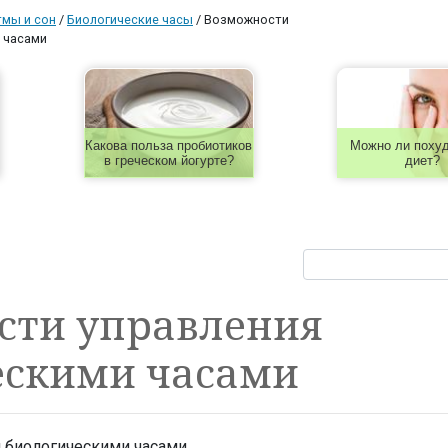
тмы и сон
/
Биологические часы
/
Возможности
 часами
Какова польза пробиотиков
Можно ли похуд
в греческом йогурте?
диет?
сти управления
ескими часами