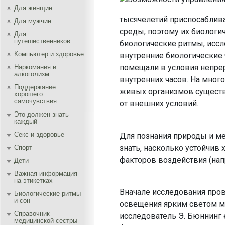
Для женщин
тысячелетий приспо­сабли
Для мужчин
среды, поэтому их биологи
Для
путешественников
биологические ритмы, исс
Компьютер и здоровье
внутренние биологи­ческие
помещали в условия непре
Наркомания и
алкоголизм
внутренних часов. На мно
Поддержание
живых организмов существ
хорошего
самочувствия
от внешних условий.
Это должен знать
каждый
Секс и здоровье
Для познания природы и ме
знать, на­сколько устойчив
Спорт
факторов воздействия (на­п
Дети
Важная информация
на этикетках
Вначале ис­следования про
Биологические ритмы
и сон
освещения ярким светом м
Справочник
исследователь Э. Бюннинг 
медицинской сестры