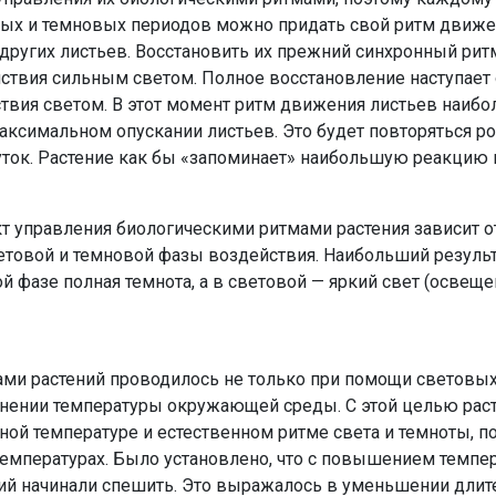
вых и темновых периодов можно придать свой ритм движе
ругих листьев. Восстановить их прежний синхронный рит
ствия сильным светом. Полное восстановление наступает
йствия светом. В этот момент ритм движения листьев наиб
акси­мальном опускании листьев. Это будет повторяться р
суток. Растение как бы «запоминает» наибольшую реакцию н
т управления биологиче­скими ритмами растения зависит о
етовой и темновой фазы воздействия. Наибольший резуль
ой фазе полная темнота, а в световой — яркий свет (освеще
ами растений проводилось не только при помощи световы
енении температуры окружающей среды. С этой целью рас
ой температуре и естественном ритме света и темноты, по
температурах. Было установлено, что с повышением темпе
ий начинали спешить. Это выражалось в уменьшении дли­т