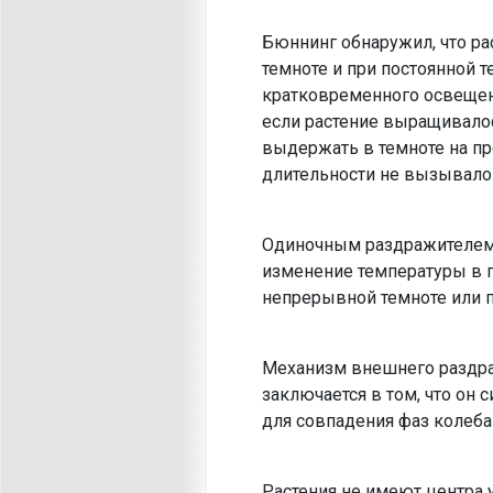
Бюннинг обнаружил, что ра
темноте и при постоянной 
кратковременного освещени
если растение выращивалос
выдер­жать в темноте на п
длительности не вызывало
Одиночным раздражителем, 
изменение температуры в пр
непрерывной темноте или п
Механизм внешнего раздраж
заключается в том, что он с
для совпадения фаз коле­ба
Растения не имеют центра 