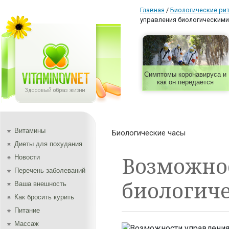
Главная
/
Биологические ри
управления биологическими
Симптомы коронавируса и
как он передается
Витамины
Биологические часы
Диеты для похудания
Возможно
Новости
Перечень заболеваний
биологич
Ваша внешность
Как бросить курить
Питание
Массаж