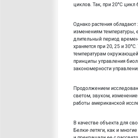
циклов. Так, при 20°С цикл б
Однако растения обладают 
изменениям темпе­ратуры, 
длительный период времени
храняется при 20, 25 и 30°
температурам окружающей 
принципы управления биоло
закономерности управлени
Продолжением исследовани
светом, звуком, изме­нени
работы американской иссле
В качестве объекта для сво
Белки-летяги, как и многи
и прекращали ее с рассвет