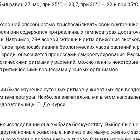
ыл равен 27 час., при 25°С — 23,7, при 30°С — 22 и при 35°С 
хорошей способностью при­спосабливать свои внутренние 
если они содержатся при различных температурах достаточ
. Например, 28-часовой суточный ритм движения листьев 
С. Такое приспосабливание биологических часов растений к
среды объясняется процессами саморегули­рования. Расс
гиче­скими ритмами у растений, можно понять некоторые 
я ритмическими процесса­ми у живых организмов.
й было изучение суточных ритмов у животных при возде
ем температуры. Наиболее значительными в этом направл
довательни­цы П. Де Курси.
их исследований она выбра­ла белку-летягу. Выбор был не 
е другие ночные животные, начинали активную жизнь с за
ом, ежедневно возвращаясь в гнездо. Сначала изучение за