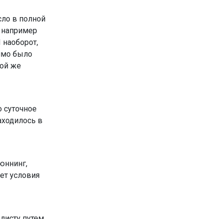
сло в полной
, например
 наоборот,
димо было
кой же
о суточное
аходилось в
юннинг,
ает условия
листу путем