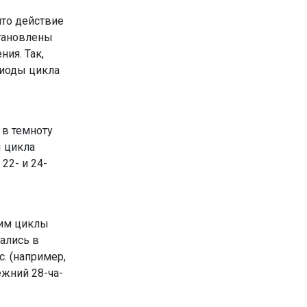
что действие
становлены
ия. Так,
риоды цикла
 в темноту
ы цикла
22- и 24-
 им циклы
жались в
. (например,
ежний 28-ча­