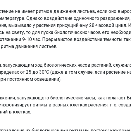
стение не имеет ритмов движения листьев, если оно выро
температуре. Однако воздействие одиноч­ного раздражения
я, вызывало у растения присущий ему 28-часовой цикл. И
ь на свету, то для пуска биологических часов его необхо
ротяжении 9-10 час. Прерывистое воздействие темноты та
 ритма движения листьев.
запускающим ход биоло­гических часов растений, служил
еделах от 25 до 30°С (даже в том случае, если растение н
ри постоянном освещении).
ения, запускающего био­логические часы, как полагает Б
инхронизирует ритмы в разных клетках ра­стения, т. е. созд
ний в клетках.
управления их биологиче­скими ритмами, поэтому каждому 