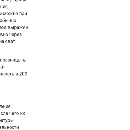
ния,
м мож­но при
 обычно
олее выражен.
овно через
а свет.
т разницы в
тат
нность в 200
х
тения
сле чего их
ратуры
ельности