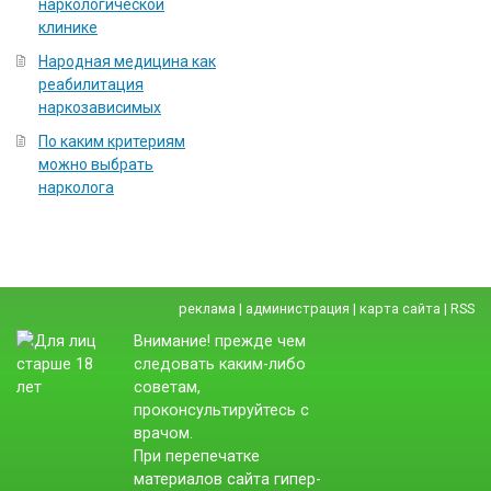
наркологической
клинике
Народная медицина как
реабилитация
наркозависимых
По каким критериям
можно выбрать
нарколога
реклама
|
администрация
|
карта сайта
|
RSS
Внимание! прежде чем
следовать каким-либо
советам,
проконсультируйтесь с
врачом.
При перепечатке
материалов сайта гипер-