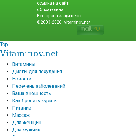
ссылка на сайт
обязательна.
Все права защищены
©2003-2026. Vitaminov.net
Top
Vitaminov.net
Витамины
Диеты для похудания
Новости
Перечень заболеваний
Ваша внешность
Как бросить курить
Питание
Массаж
Для женщин
Для мужчин