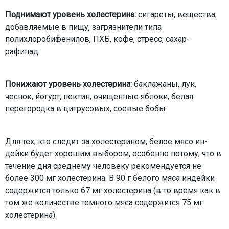
Поднимают уровень холестерина:
с
игареты, вещества,
добавляемые в пищу, загрязнители типа
полихлоробифенилов, ПХБ, кофе, стресс, сахар-
рафинад.
Понижают уровень холестерина:
б
аклажаны, лук,
чеснок, йогурт, пектин, очищенные яблоки, белая
перегородка в цитрусовых, соевые бобы.
Для тех, кто следит за холестерином, белое мясо ин­
дейки будет хорошим выбором, особенно потому, что в
те­чение дня среднему человеку рекомендуется не
более 300 мг холестерина. В 90 г белого мяса индейки
содержится только 67 мг холестерина (в то время как в
том же количестве тем­ного мяса содержится 75 мг
холестерина).