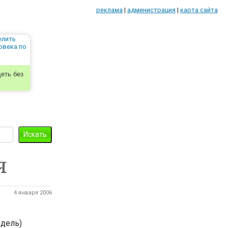
реклама
|
администрация
|
карта сайта
еть без
я
4 января 2006
едель)