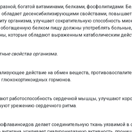
разной, богатой витаминами, белками, фосфолипидами. Б
сы) обладает десенсибилизирующими свойствами, повышает
ту организма, улучшает сократительную способность мио
 обогащенную белком пищу должны употреблять больные
ны, которые обладают выраженным катаболическим дейс
ные свойства организма.
ализующее действие на обмен веществ, противовоспалите
 глюкокортикоидных гормонов.
ют работоспособность сердечной мышцы, улучшают кор
вуют урежению сердечного ритма.
биофлавиноидов делает соединительную ткань уязвимой в
 антигена, усиливает гиалуронидазную активность, прони