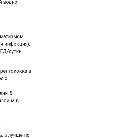
й водно-
евматизмом
я инфекция),
 ЕД/сутки.
трептококка в
ос о
лин-5:
иллина в
и
ь, а лучше по