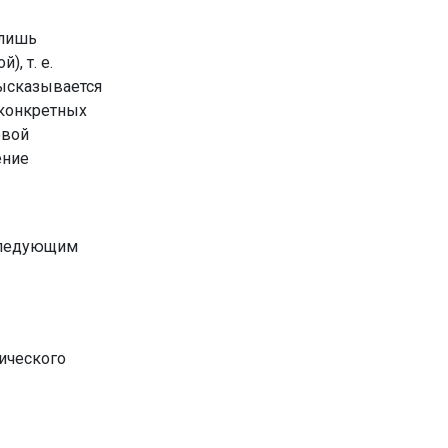
 лишь
, т. е.
Высказывается
 конкретных
овой
ение
следующим
ического