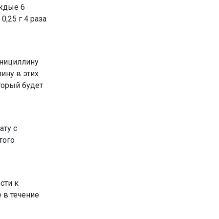
аждые 6
0,25 г 4 раза
енициллину
лину в этих
оторый будет
ату с
того
сти к
 в течение