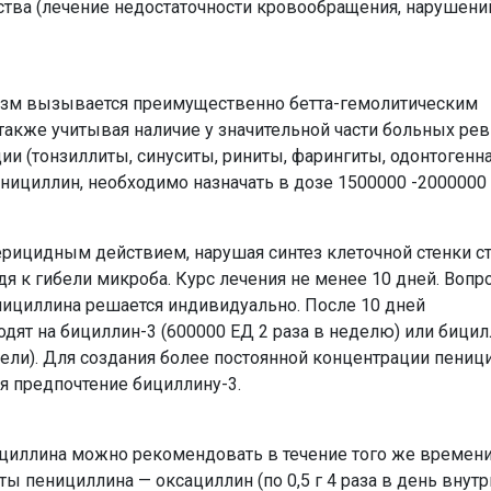
тва (лечение недостаточности кровообращения, нарушени
тизм вызывается преимущественно бетта-гемолитическим
 также учитывая наличие у значительной части больных р
ии (тонзиллиты, синуситы, риниты, фарингиты, одонтогенна
енициллин, необходимо назначать в дозе 1500000 -2000000
рицидным действием, нарушая синтез клеточной стенки с
дя к гибели микроба. Курс лечения не менее 10 дней. Вопр
нициллина решается индивидуально. После 10 дней
дят на бициллин-3 (600000 ЕД 2 раза в неделю) или бицил
едели). Для создания более постоянной концентрации пениц
ся предпочтение бициллину-3.
циллина можно рекомендовать в течение того же времен
ы пенициллина — оксациллин (по 0,5 г 4 раза в день внутр