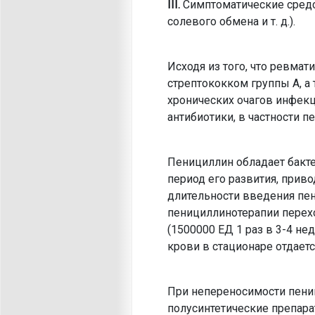
III.
Симптоматические средс
солевого обмена и т. д.).
Исходя из того, что ревма
стрептококком группы А, а
хронических очагов инфекц
антибиотики, в частности п
Пенициллин обладает бакте
период его развития, приво
длительности введения пе
пенициллинотерапии перехо
(1500000 ЕД 1 раз в 3-4 н
крови в стационаре отдает
При непереносимости пени
полусинтетические препарат