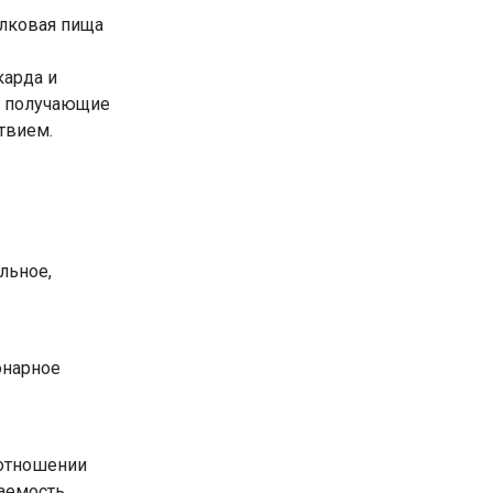
елковая пища
карда и
, получающие
твием.
льное,
онарное
 отношении
цаемость