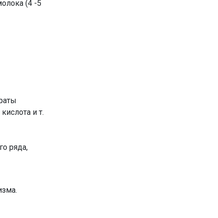
олока (4 -5
араты
кислота и т.
о ряда,
изма.