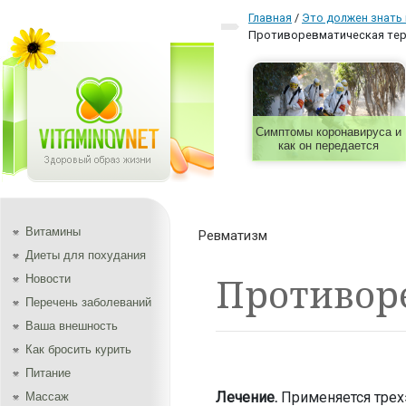
Главная
/
Это должен знать
Противоревматическая тер
Симптомы коронавируса и
как он передается
Витамины
Ревматизм
Диеты для похудания
Противор
Новости
Перечень заболеваний
Ваша внешность
Как бросить курить
Питание
Лечение.
Применяется трехэ
Массаж