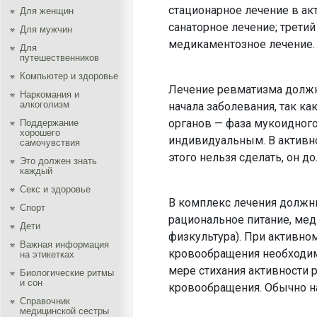
стационарное лечение в акт
Для женщин
санаторное лечение; трети
Для мужчин
медикаментозное лечение.
Для
путешественников
Компьютер и здоровье
Лечение ревматизма должно
Наркомания и
алкоголизм
начала заболевания, так ка
органов — фаза мукоидного
Поддержание
хорошего
индивидуальным. В активно
самочувствия
этого нельзя сделать, он 
Это должен знать
каждый
Секс и здоровье
В комплекс лечения должн
Спорт
рациональное питание, ме
Дети
физкультура). При активно
Важная информация
кровообращения необходим
на этикетках
мере стихания активности 
Биологические ритмы
и сон
кровообращения. Обычно на
Справочник
медицинской сестры