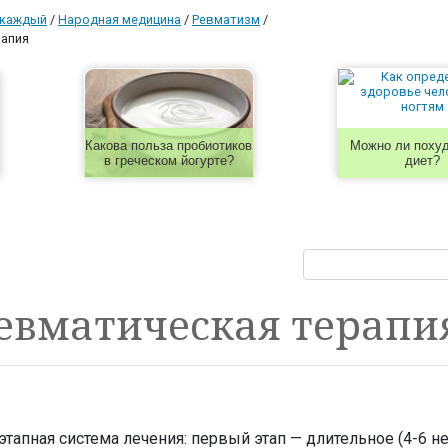
 каждый
/
Народная медицина
/
Ревматизм
/
апия
Какова польза пробиотиков
Можно ли похуд
в греческом йогурте?
диет?
евматическая терапи
тапная система лечения: первый этап — длительное (4-6 н