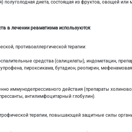
) полуголодная диета, состоящая из фруктов, овощей или м
тв в лечении ревматизма используются:
еской, противоаллергической терапии:
спалительные средства (салицилаты), индометацин, преп
упрофена, пироксикама, бутадион, реопирин, мефенамовая 
енно иммунодепрессивного действия (препараты холиновог
прессанты, антилимфоцитарный глобулин).
строфической терапии, повышающей защитные силы орган