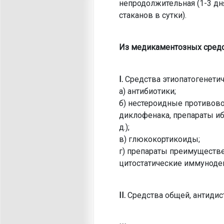
непродолжительная (1-3 дня
стаканов в сутки).
Из медикаментозных средс
I.
Средства этиопатогенетич
а) антибиотики;
б) нестероидные противово
диклофенака, препараты иб
д.);
в) глюкокортикоиды;
г) препараты преимуществ
цитостатические иммуноде
II.
Средства общей, антиди