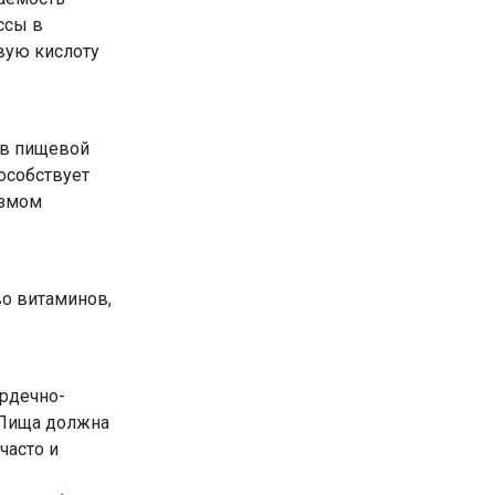
ссы в
вую кислоту
 в пищевой
особствует
измом
о витаминов,
рдечно-
. Пища должна
часто и