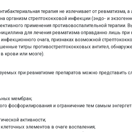
антибактериальная терапия не излечивает от ревматизма, а
а организм стрептококковой инфекции (эндо- и экзогенной)
фективного применения противовоспалительной терапии. 
енициллина для лечения ревматизма оправданно лишь при
о инфекционного очага, признаках возможной стрептококк
шенные титры противострептококковых антител, обнаруж
в крови или мозге).
ьзуемых при ревматизме препаратов можно представить 
ьных мембран;
ного фосфорилирования и ограничение тем самым энгергет
тической активности;
 клеточных элементов в очаге воспаления;