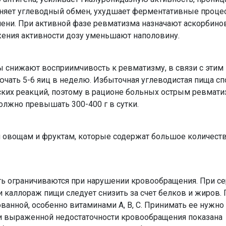
дняет углеводный обмен, ухудшает ферментативные проце
чени. При активной фазе ревматизма назначают аскорбино
нижения активности дозу уменьшают наполовину.
ы снижают восприимчивость к ревматизму, в связи с этим
чать 5-6 яиц в неделю. Избыточная углеводистая пища сп
ких реакций, поэтому в рационе больных острым ревмат
олжно превышать 300-400 г в сутки.
я овощам и фруктам, которые содержат большое количеств
ть ограничиваются при нарушении кровообращения. При се
и каллораж пищи следует снизить за счет белков и жиров
анной, особенно витаминами А, В, С. Принимать ее нужно 
 выраженной недостаточности кровообращения показана