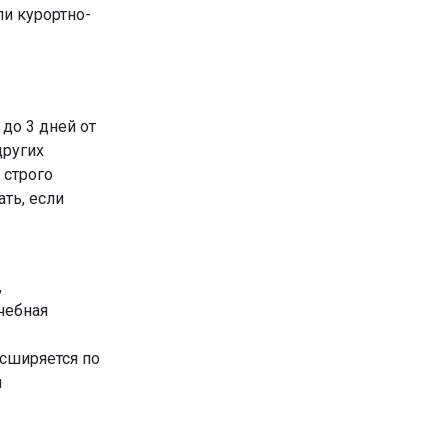
ли курортно-
до 3 дней от
других
 строго
ть, если
,
чебная
сширяется по
и