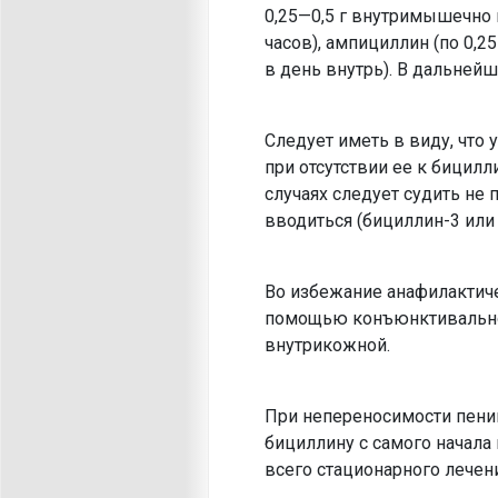
0,25—0,5 г внутримышечно 
часов), ампициллин (по 0,2
в день внутрь). В дальней
Следует иметь в виду, что
при отсутствии ее к бицилл
случаях следует судить не 
вводиться (бициллин-3 или
Во избежание анафилактиче
помощью конъюнктивальной
внутрикожной.
При непереносимости пениц
бициллину с самого начала
всего стационарного лечени