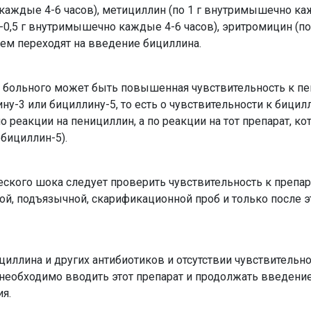
каждые 4-6 часов), метициллин (по 1 г внутримышечно к
5-0,5 г внутримышечно каждые 4-6 часов), эритромицин (по 
шем переходят на введение бициллина.
 у больного может быть повышенная чувствительность к п
ину-3 или бициллину-5, то есть о чувствительности к бицил
по реакции на пенициллин, а по реакции на тот препарат, к
 бициллин-5).
ского шока следует проверить чувствительность к препар
, подъязычной, скарификационной проб и только после э
иллина и других антибиотиков и отсутствии чувствительно
 необходимо вводить этот препарат и продолжать введение
я.