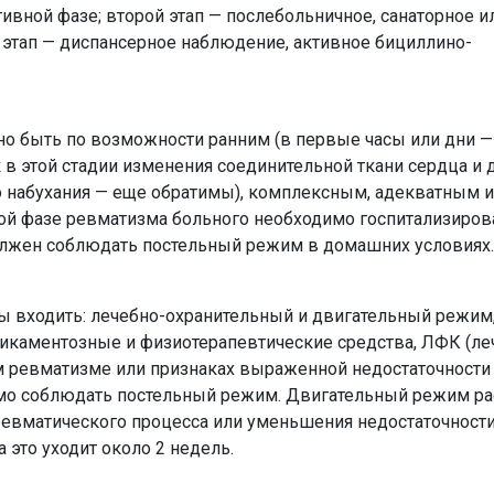
ивной фазе; второй этап — послебольничное, санаторное и
й этап — диспансерное наблюдение, активное бициллино-
 быть по возможности ранним (в первые часы или дни — 
к в этой стадии изменения соединительной ткани сердца и 
 набухания — еще обратимы), комплексным, адекватным и
й фазе ревматизма больного необходимо госпитализирова
должен соблюдать постельный режим в домашних условиях.
ы входить: лечебно-охранительный и двигательный режим
дикаментозные и физиотерапевтические средства, ЛФК (ле
м ревматизме или признаках выраженной недостаточности
о соблюдать постельный режим. Двигательный режим ра
ревматического процесса или уменьшения недостаточност
 это уходит около 2 недель.