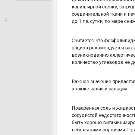
капиллярной стенки, затру
соединительной ткани и пе
;
;;
до 1 г в сутки, по мере с
Считается, что фосфолипид
рацион рекомендуется вклю
возникновению аллергичес
количество углеводов не д
Важное значение придаетс
а также калия и кальция.
Поваренная соль и жидкос
сосудистой недостаточност
быть хорошо витаминизиров
небольшими порциями. При