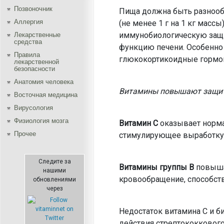
Позвоночник
Пища должна быть разнооб
Аллергия
(не менее 1 г на 1 кг мас
иммунобиологическую защи
Лекарственные
средства
функцию печени. Особенно
Правила
глюкокортикоидные гормо
лекарственной
безопасности
Aнатомия человека
Витамины
повышают защит
Восточная медицина
Вирусология
Физиология мозга
Витамин С
оказывает норм
Прочее
стимулирующее выработку
Следите за
Витамины группы В
повыша
нашими
кровообращение, способст
обновлениями
через
Недостаток витамина С и 
действия стрептококкового