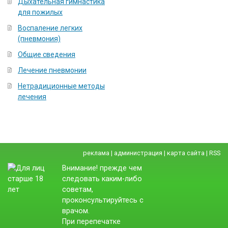
Дыхательная гимнастика
для пожилых
Воспаление легких
(пневмония)
Общие сведения
Лечение пневмонии
Нетрадиционные методы
лечения
реклама
|
администрация
|
карта сайта
|
RSS
Внимание! прежде чем
следовать каким-либо
советам,
проконсультируйтесь с
врачом.
При перепечатке