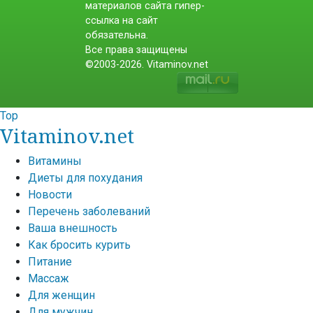
материалов сайта гипер-
ссылка на сайт
обязательна.
Все права защищены
©2003-2026. Vitaminov.net
Top
Vitaminov.net
Витамины
Диеты для похудания
Новости
Перечень заболеваний
Ваша внешность
Как бросить курить
Питание
Массаж
Для женщин
Для мужчин