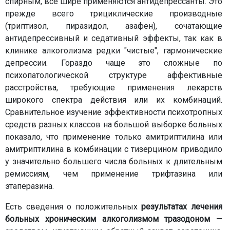
спирным, все шире применяются антидепрессанты. Это
прежде всего трициклические производные
(триптизол, пиразидол, азафен), сочатающие
антидепрессивный и седативный эффекты, так как в
клинике алкоголизма редки "чистые", гармонические
депрессии. Гораздо чаще это сложные по
психопатологической структуре аффективные
расстройства, требующие применения лекарств
широкого спектра действия или их комбинаций.
Сравнительное изучение эффективности психотропных
средств разных классов на большой выборке больных
показало, что применение только амитриптилина или
амитриптилина в комбинации с тизерцином приводило
у значительно большего числа больных к длительным
ремиссиям, чем применение трифтазина или
этаперазина.
Есть сведения о положительных
результатах лечения
больных хроническим алкоголизмом тразодоном
—