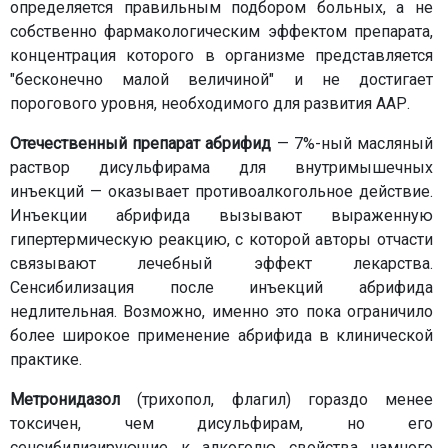
определяется правильным подбором больных, а не
собственно фармакологическим эффектом препарата,
концентрация которого в организме представляется
"бесконечно малой величиной" и не достигает
порогового уровня, необходимого для развития ААР.
Отечественный препарат абрифид
— 7%-ный масляный
раствор дисульфирама для внутримышечных
инъекций — оказывает противоалкогольное действие.
Инъекции абрифида вызывают выраженную
гипертермическую реакцию, с которой авторы отчасти
связывают лечебный эффект лекарства.
Сенсибилизация после инъекций абрифида
недлительная. Возможно, именно это пока ограничило
более широкое применение абрифида в клинической
практике.
Метронидазол
(трихопол, флагил) гораздо менее
токсичен, чем дисульфирам, но его
сенсибилизирующие к алкоголю свойства намного