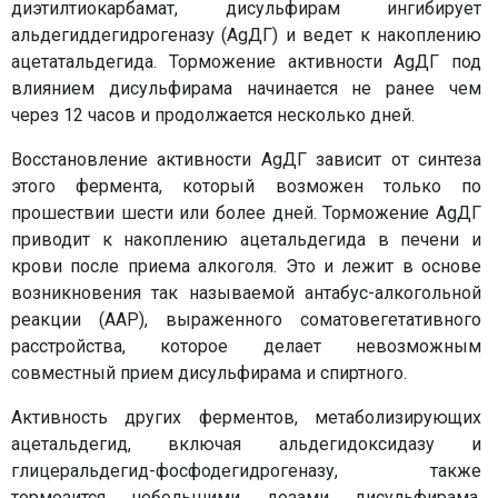
диэтилтиокарбамат, дисульфирам ингибирует
альдегиддегидрогеназу (AgДГ) и ведет к накоплению
ацетатальдегида. Торможение активности AgДГ под
влиянием дисульфирама начинается не ранее чем
через 12 часов и продолжается несколько дней.
Восстановление активности AgДГ зависит от синтеза
этого фермента, который возможен только по
прошествии шести или более дней. Торможение AgДГ
приводит к накоплению ацетальдегида в печени и
крови после приема алкоголя. Это и лежит в основе
возникновения так называемой антабус-алкогольной
реакции (ААР), выраженного соматовегетативного
расстройства, которое делает невозможным
совместный прием дисульфирама и спиртного.
Активность других ферментов, метаболизирующих
ацетальдегид, включая альдегидоксидазу и
глицеральдегид-фосфодегидрогеназу, также
тормозится небольшими дозами дисульфирама.