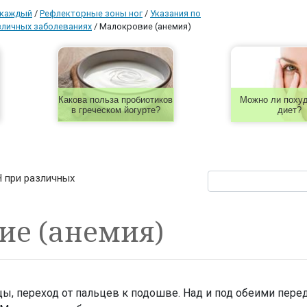
 каждый
/
Рефлекторные зоны ног
/
Указания по
зличных заболеваниях
/
Малокровие (анемия)
Какова польза пробиотиков
Можно ли похуд
в греческом йогурте?
диет?
 при различных
ие (анемия)
ы, переход от пальцев к подошве. Над и под обеими пер