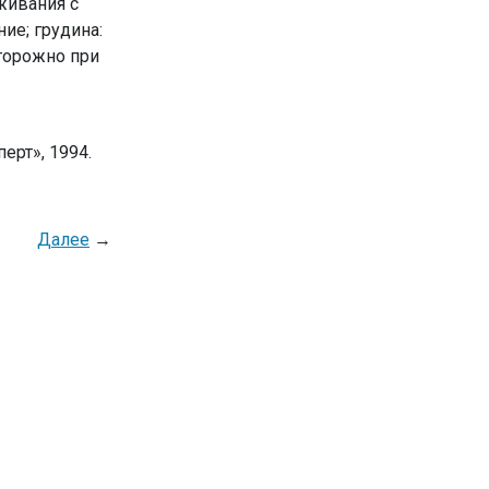
живания с
ние
;
грудина:
сторожно при
ерт», 1994.
Далее
→