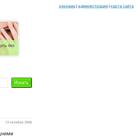
реклама
|
администрация
|
карта сайта
еть без
13 октября 2006
едними