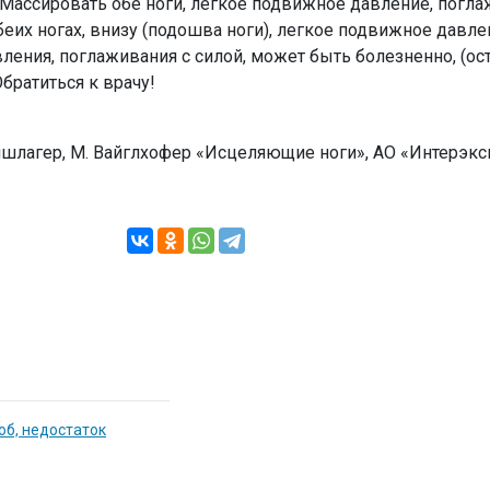
 Массировать обе ноги, легкое подвижное давление, погла
беих ногах,
внизу (подошва ноги)
, легкое подвижное давле
ления, поглаживания с силой, может быть болезненно, (о
братиться к врачу!
ншлагер, М. Вайглхофер «Исцеляющие ноги», АО «Интерэксп
об, недостаток