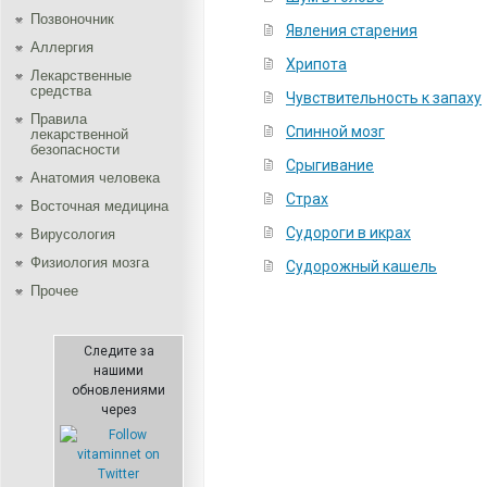
Позвоночник
Явления старения
Аллергия
Хрипота
Лекарственные
средства
Чувствительность к запаху
Правила
Спинной мозг
лекарственной
безопасности
Срыгивание
Aнатомия человека
Страх
Восточная медицина
Судороги в икрах
Вирусология
Физиология мозга
Судорожный кашель
Прочее
Следите за
нашими
обновлениями
через