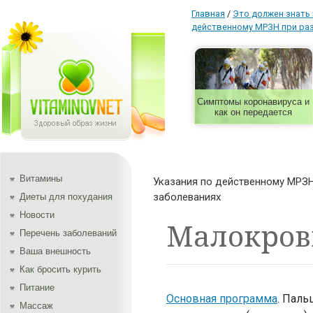
Главная
/
Это должен знать
действенному МРЗН при ра
Симптомы коронавируса и
как он передается
Витамины
Указания по действенному МРЗН
заболеваниях
Диеты для похудания
Новости
Малокров
Перечень заболеваний
Ваша внешность
Как бросить курить
Питание
Основная программа
.
Пальц
Массаж