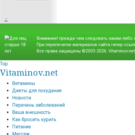
;
;;
Внимание! прежде чем следовать каким-либо с
При перепечатке материалов сайта гипер-ссылк
Все права защищены ©2003-2026. Vitaminov.ne
Top
Vitaminov.net
Витамины
Диеты для похудания
Новости
Перечень заболеваний
Ваша внешность
Как бросить курить
Питание
Массаж