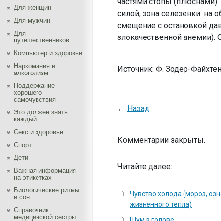
частями стопы (плюснами).
Для женщин
силой
; зона селезенки: на о
Для мужчин
смещение с остановкой дав
Для
злокачественной ане­
мии).
О
путешественников
Компьютер и здоровье
Наркомания и
Источник: Ф. Зодер-Файхте
алкоголизм
Поддержание
хорошего
самочувствия
←
Назад
Это должен знать
каждый
Секс и здоровье
Комментарии закрыты.
Спорт
Дети
Читайте далее:
Важная информация
на этикетках
Биологические ритмы
Чувство холода (мороз, озн
и сон
жизненного тепла)
Справочник
медицинской сестры
Шум в голове