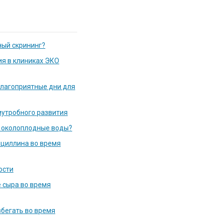
ный скрининг?
ия в клиниках ЭКО
благоприятные дни для
утробного развития
т околоплодные воды?
ициллина во время
ости
 сыра во время
збегать во время