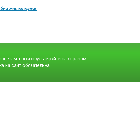
ыбий жир во время
оветам, проконсультируйтесь с врачом.
а на сайт обязательна.
t