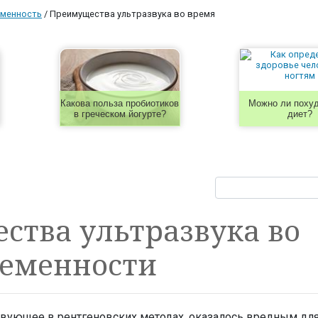
менность
/
Преимущества ультразвука во время
Какова польза пробиотиков
Можно ли похуд
в греческом йогурте?
диет?
ства ультразвука во
ременности
твующее в рентгеновских методах, оказалось вредным дл