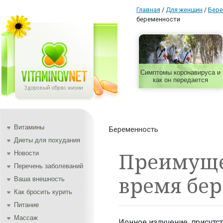
Главная
/
Для женщин
/
Бере
беременности
Симптомы коронавируса и
как он передается
Витамины
Беременность
Диеты для похудания
Преимуще
Новости
Перечень заболеваний
время бе
Ваша внешность
Как бросить курить
Питание
Массаж
Ионное излучение, присутс