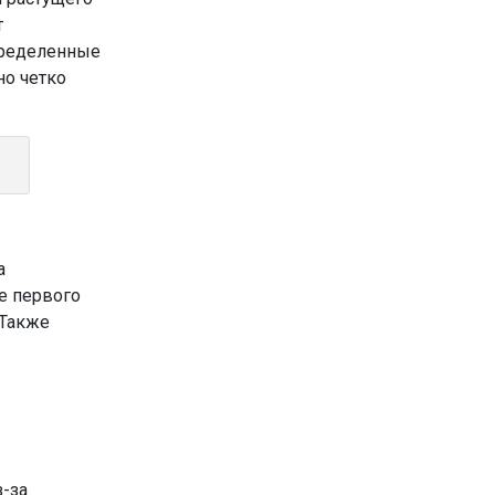
т
определенные
но четко
а
е первого
 Также
з-за