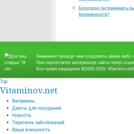
Безопасно ли принимать р
беременности?
Внимание! прежде чем следовать каким-либо с
При перепечатке материалов сайта гипер-ссылк
Все права защищены ©2003-2026. Vitaminov.ne
Top
Vitaminov.net
Витамины
Диеты для похудания
Новости
Перечень заболеваний
Ваша внешность