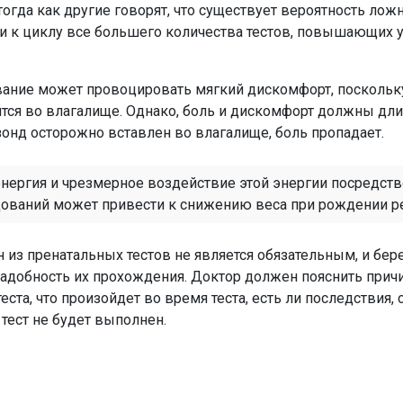
тогда как другие говорят, что существует вероятность лож
ти к циклу все большего количества тестов, повышающих 
вание может провоцировать мягкий дискомфорт, поскольк
тся во влагалище. Однако, боль и дискомфорт должны дли
зонд осторожно вставлен во влагалище, боль пропадает.
энергия и чрезмерное воздействие этой энергии посредст
ований может привести к снижению веса при рождении р
н из пренатальных тестов не является обязательным, и бе
адобность их прохождения. Доктор должен пояснить прич
ста, что произойдет во время теста, есть ли последствия,
 тест не будет выполнен.