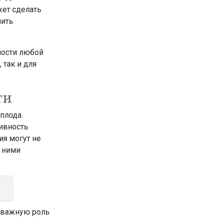
жет сделать
лить
ности любой
 так и для
ти
плода.
сивность
ия могут не
 ними
 важную роль