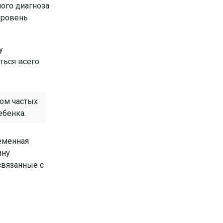
ного диагноза
уровень
у
ться всего
вом частых
ебенка.
ременная
ину
 связанные с