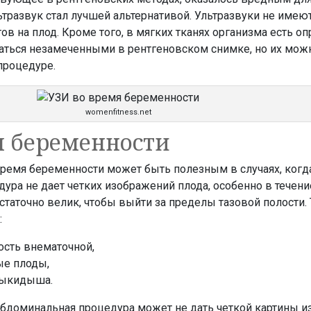
льтразвук стал лучшей альтернативой. Ультразвуки не имею
в на плод. Кроме того, в мягких тканях организма есть 
таться незамеченными в рентгеновском снимке, но их мож
процедуре.
womenfitness.net
я беременности
ремя беременности может быть полезным в случаях, когд
ура не дает четких изображений плода, особенно в течени
остаточно велик, чтобы выйти за пределы тазовой полости.
:
ость внематочной,
ые плоды,
выкидыша.
абдоминальная процедура может не дать четкой картины и