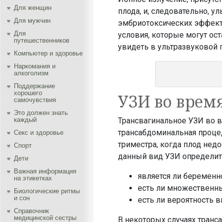
Для женщин
плода, и, следовательно, у
Для мужчин
эмбриотоксических эффекто
Для
условия, которые могут ос
путешественников
увидеть в ультразвуковой 
Компьютер и здоровье
Наркомания и
алкоголизм
Поддержание
хорошего
УЗИ во врем
самочувствия
Это должен знать
Трансвагинальное УЗИ во в
каждый
трансабдоминальная процед
Секс и здоровье
триместра, когда плод нед
Спорт
данный вид УЗИ определит
Дети
Важная информация
является ли беременн
на этикетках
есть ли множественн
Биологические ритмы
и сон
есть ли вероятность 
Справочник
медицинской сестры
В некоторых случаях транс