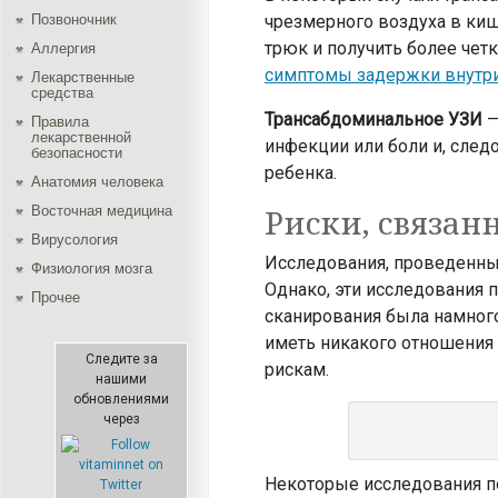
чрезмерного воздуха в киш
Позвоночник
трюк и получить более чет
Аллергия
симптомы задержки внутри
Лекарственные
средства
Трансабдоминальное УЗИ
—
Правила
лекарственной
инфекции или боли и, следо
безопасности
ребенка.
Aнатомия человека
Риски, связан
Восточная медицина
Вирусология
Исследования, проведенные
Физиология мозга
Однако, эти исследования 
Прочее
сканирования была намного
иметь никакого отношения
Следите за
рискам.
нашими
обновлениями
через
Некоторые исследования п