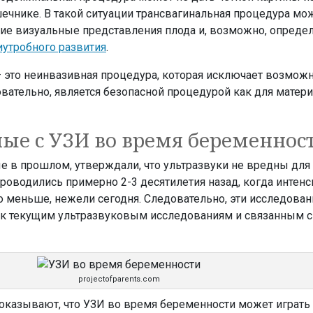
ечнике. В такой ситуации трансвагинальная процедура мо
кие визуальные представления плода и, возможно, опреде
утробного развития
.
 это неинвазивная процедура, которая исключает возмож
вательно, является безопасной процедурой как для матери,
ные с УЗИ во время беременнос
 в прошлом, утверждали, что ультразвуки не вредны для 
проводились примерно 2-3 десятилетия назад, когда интен
 меньше, нежели сегодня. Следовательно, эти исследован
 к текущим ультразвуковым исследованиям и связанным с
projectofparents.com
оказывают, что УЗИ во время беременности может играть