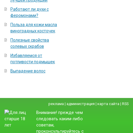
Работают ли духи с
феромонами?
Польза для кожи масла
виноградных косточек
Полезные свойства
солевых скрабов
Избавляемся от
потливости подмышек
Выпадение волос
реклама
|
администрация
|
карта сайта
|
RSS
Внимание! прежде чем
следовать каким-либо
советам,
проконсультируйтесь с