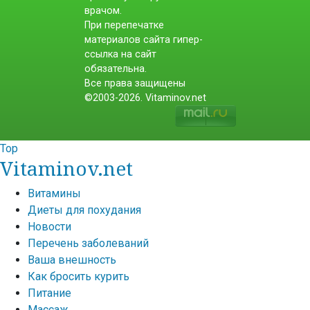
врачом.
При перепечатке
материалов сайта гипер-
ссылка на сайт
обязательна.
Все права защищены
©2003-2026. Vitaminov.net
Top
Vitaminov.net
Витамины
Диеты для похудания
Новости
Перечень заболеваний
Ваша внешность
Как бросить курить
Питание
Массаж