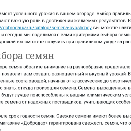
амент успешного урожая в вашем огороде. Выбор правиль
рают важную роль в достижении желаемых результатов. В
://dobrodar.ua/ru/catalog/semena-ovoshchey
вы можете найт
 и сегодня мы поделимся с вами критериями выбора семя
й урожай вы сможете получить при правильном уходе за рас
бора семян
оре семян обратите внимание на разнообразие представл
 позволит вам создать разноцветный и вкусный урожай. 
енные сорта овощей, начиная от классических до экзотиче
о знать, откуда произошли семена. Семена, выращенные 
о, будут лучше приспособлены к вашим климатическим усл
те семена от надежных поставщиков, учитывающих особе
рьте срок годности семян. Свежие семена имеют более вы
 магазине «Добродар» гарантирована свежесть семян, что 
.