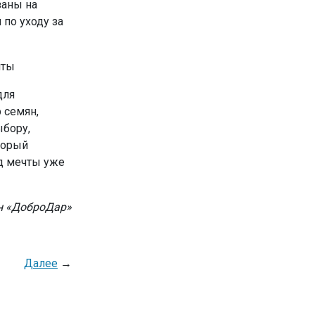
заны на
по уходу за
для
 семян,
бору,
торый
ад мечты уже
ин «ДоброДар»
Далее
→