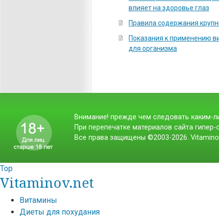
влияет на здоровье глаз
Правила содержания крупн
Показания к применению ви
для организма
Внимание! прежде чем следовать каким-ли
При перепечатке материалов сайта гипер-с
Все права защищены ©2003-2026. Vitamino
Top
Vitaminov.net
Витамины
Диеты для похудания