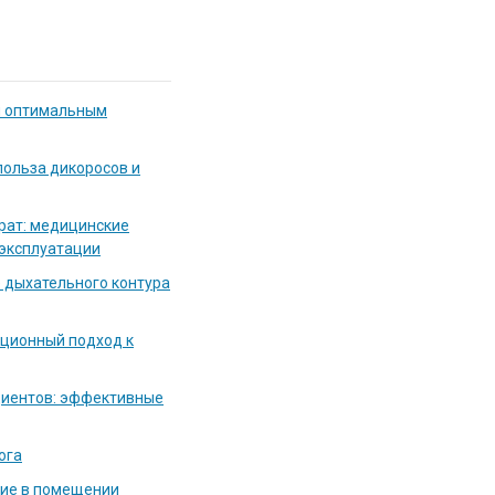
я оптимальным
польза дикоросов и
рат: медицинские
 эксплуатации
 дыхательного контура
ационный подход к
циентов: эффективные
ога
ние в помещении