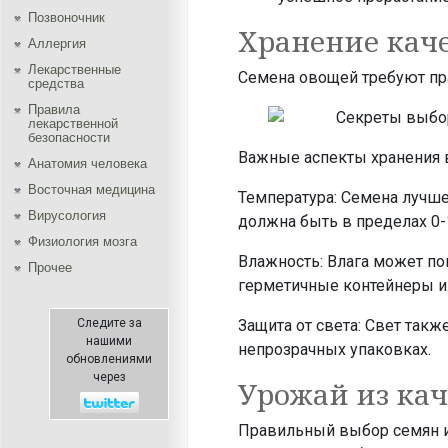
Позвоночник
Хранение кач
Аллергия
Лекарственные
Семена овощей требуют пра
средства
Правила
лекарственной
безопасности
Важные аспекты хранения 
Aнатомия человека
Восточная медицина
Температура: Семена лучше
Вирусология
должна быть в пределах 0-
Физиология мозга
Влажность: Влага может по
Прочее
герметичные контейнеры ил
Следите за
Защита от света: Свет такж
нашими
непрозрачных упаковках.
обновлениями
через
Урожай из ка
Правильный выбор семян и