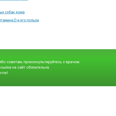
ых собак дома
тамина D и его польза
бо советам, проконсультируйтесь с врачом.
сылка на сайт обязательна.
v.net