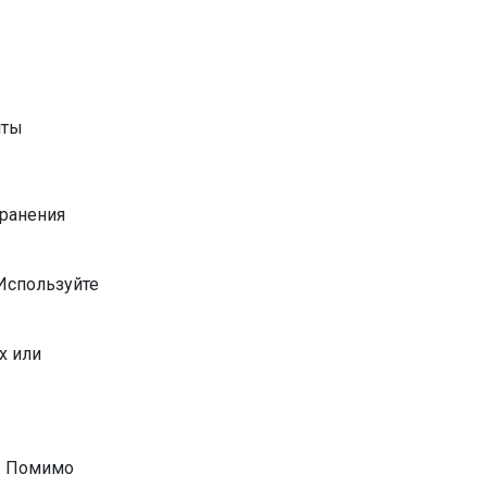
хранения
 Используйте
х или
. Помимо