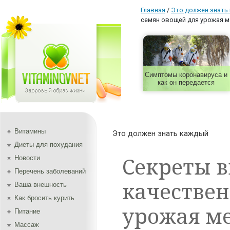
Главная
/
Это должен знать
семян овощей для урожая 
Симптомы коронавируса и
как он передается
Витамины
Это должен знать каждый
Диеты для похудания
Секреты в
Новости
Перечень заболеваний
качестве
Ваша внешность
Как бросить курить
урожая м
Питание
Массаж