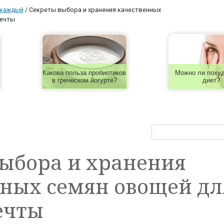
 каждый
/
Секреты выбора и хранения качественных
мечты
Какова польза пробиотиков
Можно ли похуд
в греческом йогурте?
диет?
ыбора и хранения
нных семян овощей дл
ечты