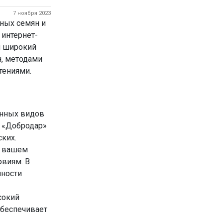
7 ноября 2023
ных семян и
 интернет-
и широкий
н, методами
тениями.
енных видов
В «Добродар»
ских.
в вашем
овиям. В
нности
сокий
обеспечивает