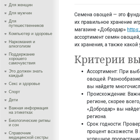
Для женщин
Для мужчин
Семена овощей — это фунд
Для
их правильное хранение иг
путешественников
магазине «Добродар»
https
Компьютер и здоровье
ассортимент семян овощей,
Наркомания и
их хранения, а также како
алкоголизм
Поддержание
Критерии вы
хорошего
самочувствия
Ассортимент: При выб
Это должен знать
каждый
овощей. Разнообразие
Секс и здоровье
вы найдете многочисл
Спорт
Происхождение: Важн
Дети
регионе, скорее всег
Важная информация
«Добродар» вы найде
на этикетках
региона.
Биологические ритмы
Срок годности: Прове
и сон
процент всхожести. В
Справочник
медицинской сестры
успешное прорастание