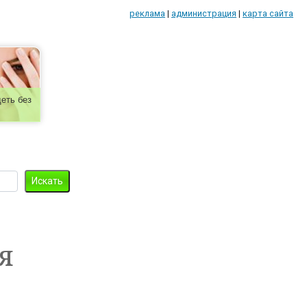
реклама
|
администрация
|
карта сайта
еть без
я