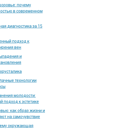
доровье: почему
мостью в современном
ная диагностика за 15
енный подход к
ирения вен
выпадения и
тановления
 хрусталика
блачные технологии
исы
нения молодости:
й подход к эстетике
вью: как образ жизни и
яют на самочувствие
чему окружающая