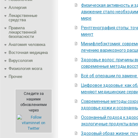
Физическая активность и з
Аллергия
движение стало необходи
Лекарственные
мире
средства
Рентгенография стопы: точ
Правила
лекарственной
минут
безопасности
Минифлебэктомия: соврем
Aнатомия человека
лечению варикозного расш
Восточная медицина
Здоровье волос: причины 
Вирусология
современные методы восс
Физиология мозга
Всё об операции по замене
Прочее
Цифровое здоровье: как о
меняют медицинские серв
Следите за
нашими
Современные методы сохра
обновлениями
здоровье кожи и осознанны
через
Осознанный подход к здоро
экологичные продукты вли
Здоровый образ жизни: по