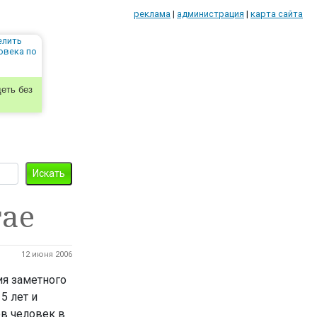
реклама
|
администрация
|
карта сайта
еть без
тае
12 июня 2006
ия заметного
5 лет и
в человек в