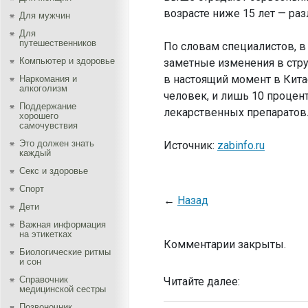
возрасте ниже 15 лет — ра
Для мужчин
Для
путешественников
По словам специалистов, в
Компьютер и здоровье
заметные изменения в стру
в настоящий момент в Кит
Наркомания и
алкоголизм
человек, и лишь 10 процен
Поддержание
лекарственных препаратов
хорошего
самочувствия
Это должен знать
Источник:
zabinfo.ru
каждый
Секс и здоровье
Спорт
←
Назад
Дети
Важная информация
на этикетках
Комментарии закрыты.
Биологические ритмы
и сон
Справочник
Читайте далее:
медицинской сестры
Позвоночник