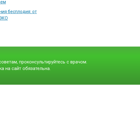
аем
ия бесплодия: от
 ЭКО
оветам, проконсультируйтесь с врачом.
а на сайт обязательна.
t