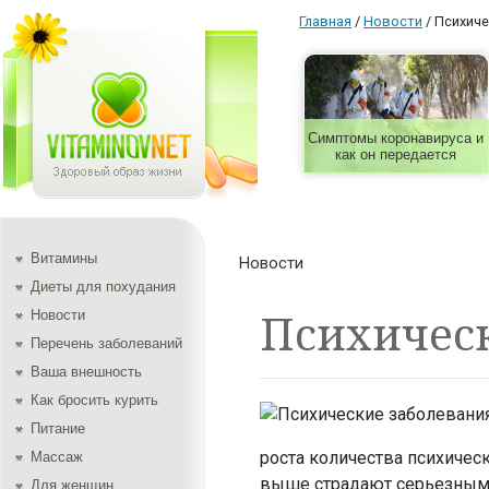
Главная
/
Новости
/
Психиче
Симптомы коронавируса и
как он передается
Витамины
Новости
Диеты для похудания
Психическ
Новости
Перечень заболеваний
Ваша внешность
Как бросить курить
Питание
роста количества психичес
Массаж
выше страдают серьезными
Для женщин