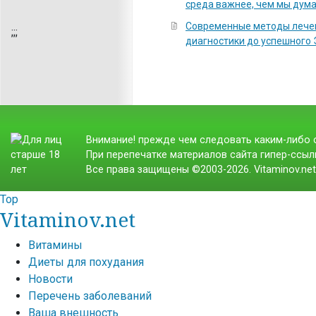
среда важнее, чем мы дум
Современные методы лечен
;
;;
диагностики до успешного
Внимание! прежде чем следовать каким-либо с
При перепечатке материалов сайта гипер-ссылк
Все права защищены ©2003-2026. Vitaminov.ne
Top
Vitaminov.net
Витамины
Диеты для похудания
Новости
Перечень заболеваний
Ваша внешность