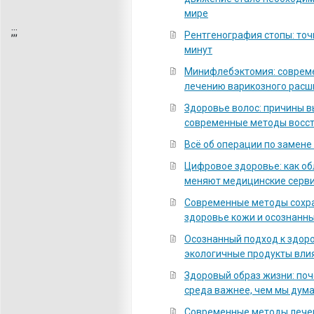
мире
;
;;
Рентгенография стопы: точ
минут
Минифлебэктомия: соврем
лечению варикозного расш
Здоровье волос: причины 
современные методы восс
Всё об операции по замене
Цифровое здоровье: как о
меняют медицинские серв
Современные методы сохра
здоровье кожи и осознанны
Осознанный подход к здоро
экологичные продукты вли
Здоровый образ жизни: по
среда важнее, чем мы дум
Современные методы лечен