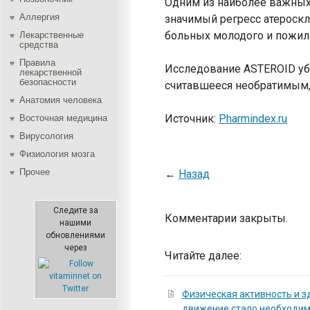
Одним из наиболее важных 
Аллергия
значимый регресс атероскл
больных молодого и пожило
Лекарственные
средства
Правила
Исследование ASTEROID убе
лекарственной
безопасности
считавшееся необратимым, 
Aнатомия человека
Источник:
Pharmindex.ru
Восточная медицина
Вирусология
Физиология мозга
Прочее
←
Назад
Следите за
Комментарии закрыты.
нашими
обновлениями
через
Читайте далее:
Физическая активность и з
движение стало необходи