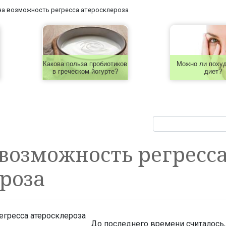
а возможность регресса атеросклероза
Какова польза пробиотиков
Можно ли похуд
в греческом йогурте?
диет?
возможность регресс
роза
До последнего времени считалось,