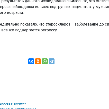
результатов данного исследования явилось то, что статис
ероза наблюдался во всех подгруппах пациентов: у мужчин
го возраста.
дительно показало, что атеросклероз – заболевание до си
все же подвергается регрессу.
доровье: почему
мостью в современном