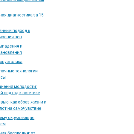
ная диагностика за 15
енный подход к
ирения вен
выпадения и
тановления
 хрусталика
блачные технологии
исы
нения молодости:
й подход к эстетике
вью: как образ жизни и
яют на самочувствие
чему окружающая
аем
ия бесплодия: от