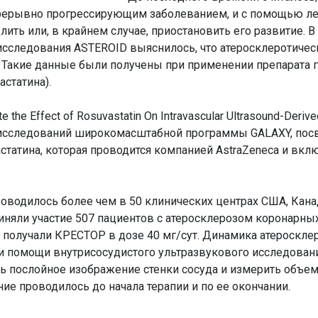
прерывно прогрессирующим заболеванием, и с помощью л
ть или, в крайнем случае, приостановить его развитие. В
сследования ASTEROID выяснилось, что атеросклеротичес
. Такие данные были получены при применении препарата 
астатина).
 the Effect of Rosuvastatin On Intravascular Ultrasound-Deriv
из исследований широкомасштабной программы GALAXY, по
татина, которая проводится компанией AstraZenecа и вкл
водилось более чем в 50 клинических центрах США, Кана
иняли участие 507 пациентов с атеросклерозом коронарных
ы получали КРЕСТОР в дозе 40 мг/сут. Динамика атероскле
 помощи внутрисосудистого ультразвукового исследовани
ь послойное изображение стенки сосуда и измерить объем
ие проводилось до начала терапии и по ее окончании.