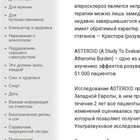
атеросклероз является не
Для мужчин
терапии можно лишь замедли
Для
путешественников
недавно завершившегося и
Компьютер и здоровье
имеет обратимый характер
статинов — Крестора (розув
Наркомания и
алкоголизм
Поддержание
ASTEROID (A Study To Evaluate
хорошего
самочувствия
Atheroma Burden) – одно 
Это должен знать
изучению эффектов розувас
каждый
51 000 пациентов
Секс и здоровье
Спорт
Исследование ASTEROID про
Дети
Западной Европы; в нем пр
Важная информация
течение 2 лет все пациент
на этикетках
изменений оценивалась при
Биологические ритмы
который позволяет получит
и сон
Ультразвуковое исследован
Справочник
медицинской сестры
Позвоночник