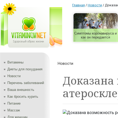
Главная
/
Новости
/
Доказан
Симптомы коронавируса и
как он передается
Витамины
Новости
Диеты для похудания
Доказана 
Новости
Перечень заболеваний
атероскле
Ваша внешность
Как бросить курить
Питание
Массаж
Для женщин