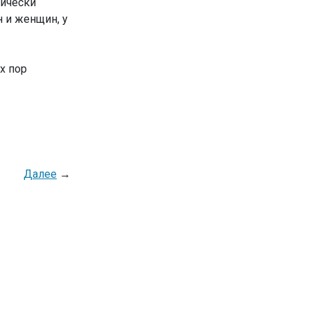
тически
 и женщин, у
х пор
Далее
→