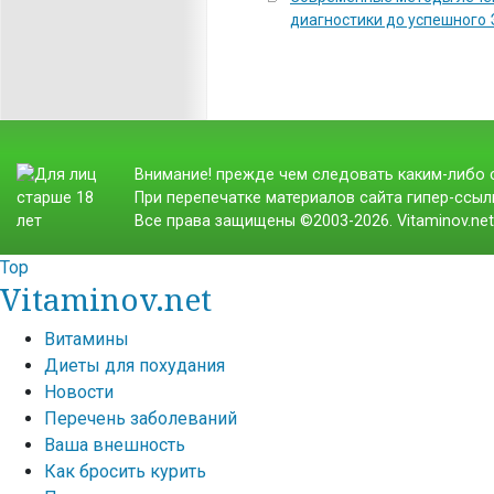
диагностики до успешного
Внимание! прежде чем следовать каким-либо с
При перепечатке материалов сайта гипер-ссылк
Все права защищены ©2003-2026. Vitaminov.ne
Top
Vitaminov.net
Витамины
Диеты для похудания
Новости
Перечень заболеваний
Ваша внешность
Как бросить курить