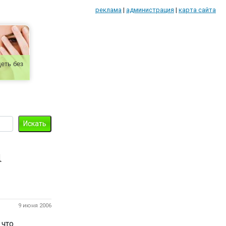
реклама
|
администрация
|
карта сайта
еть без
а
9 июня 2006
 что