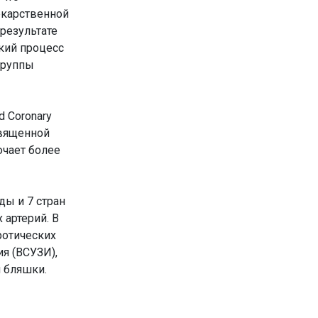
екарственной
 результате
кий процесс
группы
ed Coronary
священной
ючает более
ды и 7 стран
 артерий. В
ротических
я (ВСУЗИ),
 бляшки.