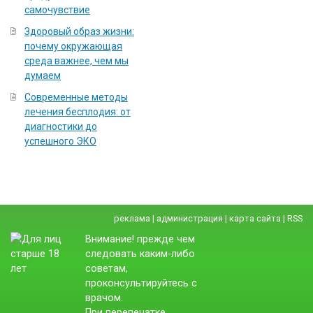
самочувствие
Здоровый образ жизни:
почему окружающая
среда важнее, чем мы
думаем
Современные методы
лечения бесплодия: от
диагностики до
успешного ЭКО
реклама
|
администрация
|
карта сайта
|
RSS
Внимание! прежде чем
следовать каким-либо
советам,
проконсультируйтесь с
врачом.
При перепечатке