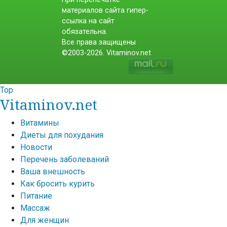
материалов сайта гипер-
ссылка на сайт
обязательна.
Все права защищены
©2003-2026. Vitaminov.net
Top
Vitaminov.net
Витамины
Диеты для похудания
Новости
Перечень заболеваний
Ваша внешность
Как бросить курить
Питание
Массаж
Для женщин