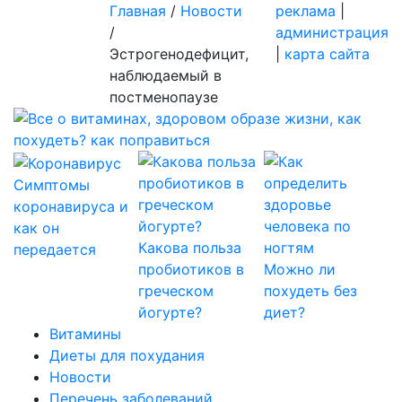
Главная
/
Новости
реклама
|
/
администрация
Эстрогенодефицит,
|
карта сайта
наблюдаемый в
постменопаузе
Симптомы
коронавируса и
как он
Какова польза
передается
пробиотиков в
Можно ли
греческом
похудеть без
йогурте?
диет?
Витамины
Диеты для похудания
Новости
Перечень заболеваний