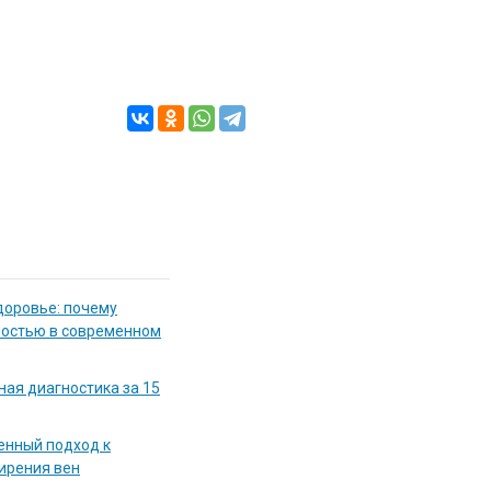
доровье: почему
мостью в современном
ная диагностика за 15
енный подход к
ирения вен