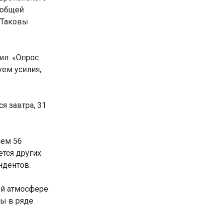
 общей
 Таковы
ил: «Опрос
уем усилия,
я завтра, 31
нем 56
ется других
ндентов.
ой атмосфере
ы в ряде