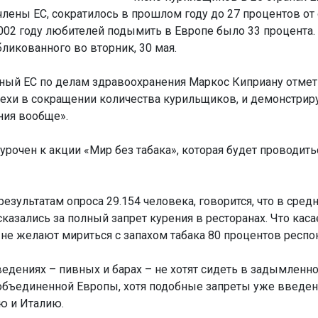
 члены ЕС, сократилось в прошлом году до 27 процентов от
2002 году любителей подымить в Европе было 33 процента.
ликованного во вторник, 30 мая.
ый ЕС по делам здравоохранения Маркос Киприану отмет
пехи в сокращении количества курильщиков, и демонстрир
ния вообще».
рочен к акции «Мир без табака», которая будет проводитьс
результатам опроса 29.154 человека, говорится, что в сред
азались за полный запрет курения в ресторанах. Что каса
 не желают мириться с запахом табака 80 процентов респо
аведениях – пивных и барах – не хотят сидеть в задымленн
объединенной Европы, хотя подобные запреты уже введен
ю и Италию.