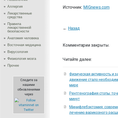
Аллергия
Источник:
MIGnews.com
Лекарственные
средства
Правила
лекарственной
←
Назад
безопасности
Aнатомия человека
Комментарии закрыты.
Восточная медицина
Вирусология
Физиология мозга
Читайте далее:
Прочее
Физическая активность и з
движение стало необходи
Следите за
нашими
мире
обновлениями
Рентгенография стопы: точ
через
минут
Минифлебэктомия: соврем
лечению варикозного расш