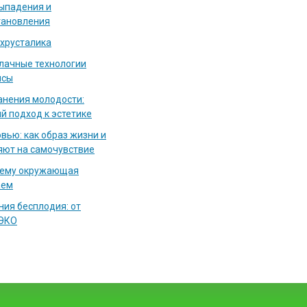
выпадения и
тановления
 хрусталика
блачные технологии
исы
нения молодости:
й подход к эстетике
вью: как образ жизни и
яют на самочувствие
чему окружающая
аем
ия бесплодия: от
 ЭКО