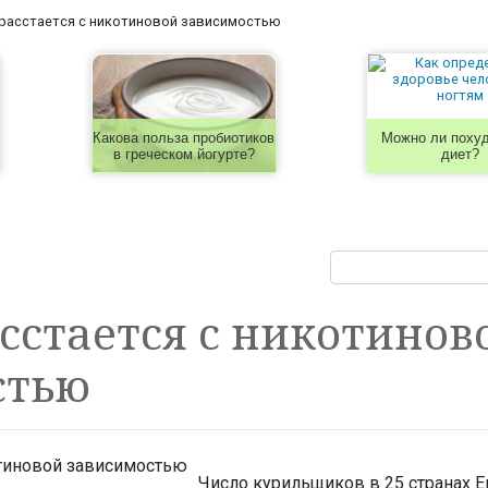
расстается с никотиновой зависимостью
Какова польза пробиотиков
Можно ли похуд
в греческом йогурте?
диет?
сстается с никотинов
стью
Число курильщиков в 25 странах 