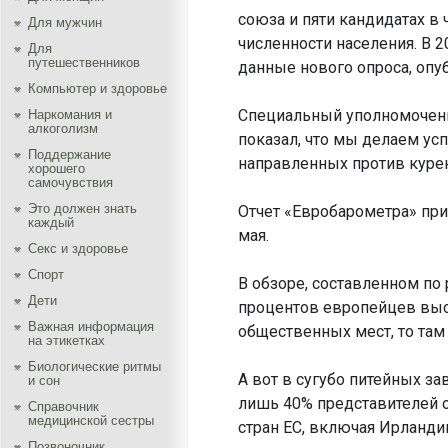
союза и пяти кандидатах в
Для мужчин
численности населения. В 
Для
путешественников
данные нового опроса, опуб
Компьютер и здоровье
Специальный уполномоченн
Наркомания и
алкоголизм
показал, что мы делаем ус
Поддержание
направленных против куре
хорошего
самочувствия
Это должен знать
Отчет «Евробарометра» приу
каждый
мая.
Секс и здоровье
Спорт
В обзоре, составленном по 
Дети
процентов европейцев выск
Важная информация
общественных мест, то там
на этикетках
Биологические ритмы
А вот в сугубо питейных з
и сон
лишь 40% представителей 
Справочник
медицинской сестры
стран ЕС, включая Ирланди
Позвоночник