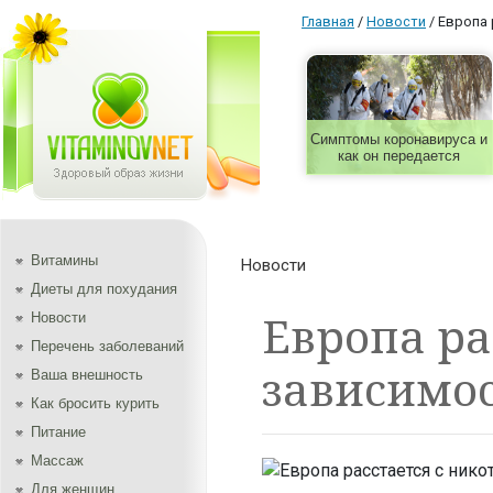
Главная
/
Новости
/
Европа 
Симптомы коронавируса и
как он передается
Витамины
Новости
Диеты для похудания
Европа ра
Новости
Перечень заболеваний
зависимо
Ваша внешность
Как бросить курить
Питание
Массаж
Для женщин