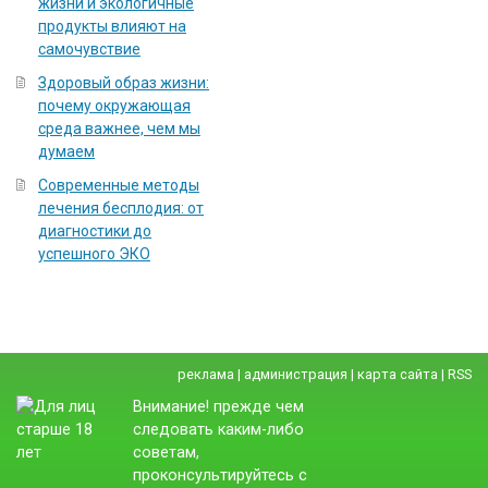
жизни и экологичные
продукты влияют на
самочувствие
Здоровый образ жизни:
почему окружающая
среда важнее, чем мы
думаем
Современные методы
лечения бесплодия: от
диагностики до
успешного ЭКО
реклама
|
администрация
|
карта сайта
|
RSS
Внимание! прежде чем
следовать каким-либо
советам,
проконсультируйтесь с