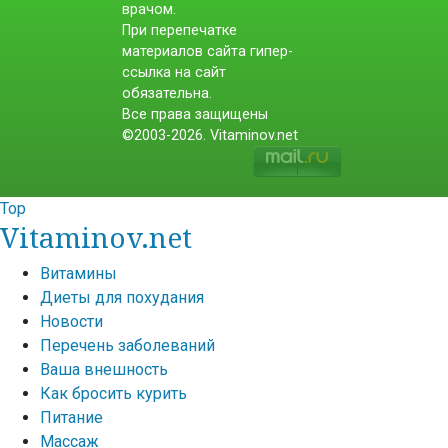
врачом.
При перепечатке
материалов сайта гипер-
ссылка на сайт
обязательна.
Все права защищены
©2003-2026. Vitaminov.net
Top
Vitaminov.net
Витамины
Диеты для похудания
Новости
Перечень заболеваний
Ваша внешность
Как бросить курить
Питание
Массаж