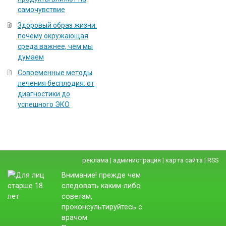
самочувствие
Здоровый образ жизни:
почему окружающая
среда важнее, чем мы
думаем
Современные методы
лечения бесплодия: от
диагностики до
успешного ЭКО
реклама
|
администрация
|
карта сайта
|
RSS
Внимание! прежде чем
следовать каким-либо
советам,
проконсультируйтесь с
врачом.