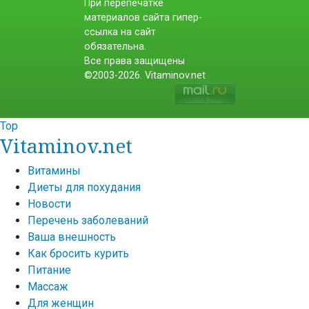
При перепечатке
материалов сайта гипер-
ссылка на сайт
обязательна.
Все права защищены
©2003-2026. Vitaminov.net
Top
Vitaminov.net
Витамины
Диеты для похудания
Новости
Перечень заболеваний
Ваша внешность
Как бросить курить
Питание
Массаж
Для женщин