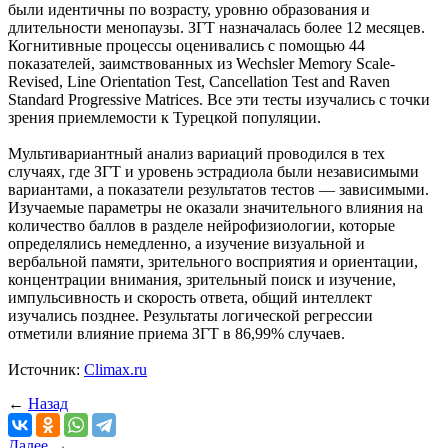
были идентичны по возрасту, уровню образования и
длительности менопаузы. ЗГТ назначалась более 12 месяцев.
Когнитивные процессы оценивались с помощью 44
показателей, заимствованных из Wechsler Memory Scale-
Revised, Line Orientation Test, Cancellation Test and Raven
Standard Progressive Matrices. Все эти тесты изучались с точки
зрения приемлемости к Турецкой популяции.
Мультивариантный анализ вариаций проводился в тех
случаях, где ЗГТ и уровень эстрадиола были независимыми
вариантами, а показатели результатов тестов — зависимыми.
Изучаемые параметры не оказали значительного влияния на
количество баллов в разделе нейрофизиологии, которые
определялись немедленно, а изучение визуальной и
вербальной памяти, зрительного восприятия и ориентации,
концентрации внимания, зрительный поиск и изучение,
импульсивность и скорость ответа, общий интеллект
изучались позднее. Результаты логической регрессии
отметили влияние приема ЗГТ в 86,99% случаев.
Источник:
Climax.ru
←
Назад
Далее
→