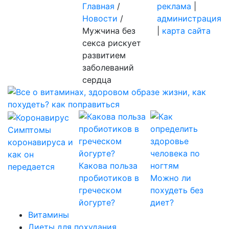
Главная
/
реклама
|
Новости
/
администрация
Мужчина без
|
карта сайта
секса рискует
развитием
заболеваний
сердца
Симптомы
коронавируса и
как он
Какова польза
передается
пробиотиков в
Можно ли
греческом
похудеть без
йогурте?
диет?
Витамины
Диеты для похудания