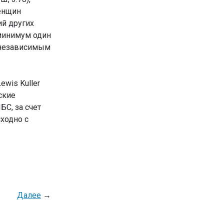
женщин
ий других
 минимум один
 независимым
ewis Kuller
ские
БС, за счет
ходно с
Далее
→