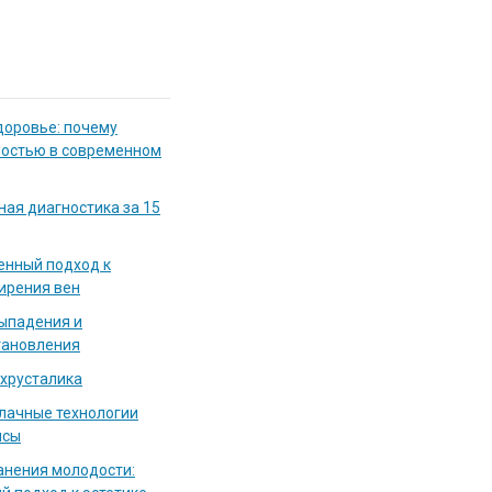
доровье: почему
мостью в современном
ная диагностика за 15
енный подход к
ирения вен
выпадения и
тановления
 хрусталика
блачные технологии
исы
нения молодости: