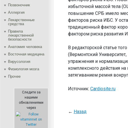
Позвоночник
избыточной массой тела (ОШ
Аллергия
повышение СРБ имело место
факторов риска ИБС. У ост
Лекарственные
средства
традиционный фактор коро
Правила
фактором риска развития И
лекарственной
безопасности
Aнатомия человека
В редакторской статье того ж
(Вермонтский Университет,
Восточная медицина
упражнения и нормализация
Вирусология
комплексного действия на 
Физиология мозга
затягиванием ремня вокруг 
Прочее
Источник:
Cardiosite.ru
Следите за
нашими
обновлениями
через
←
Назад