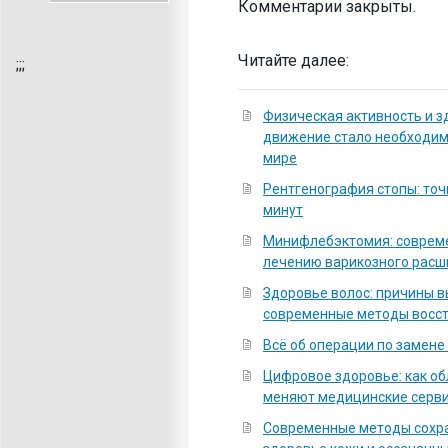
Комментарии закрыты.
Читайте далее:
;
;;
Физическая активность и з
движение стало необходи
мире
Рентгенография стопы: точ
минут
Минифлебэктомия: соврем
лечению варикозного расш
Здоровье волос: причины 
современные методы восс
Всё об операции по замене
Цифровое здоровье: как о
меняют медицинские серв
Современные методы сохра