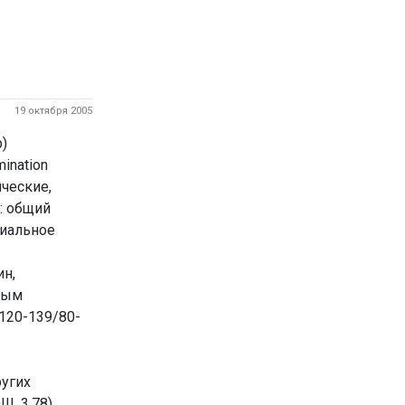
19 октября 2005
)
ination
ические,
: общий
риальное
ин,
чным
120-139/80-
ругих
, 3.78),