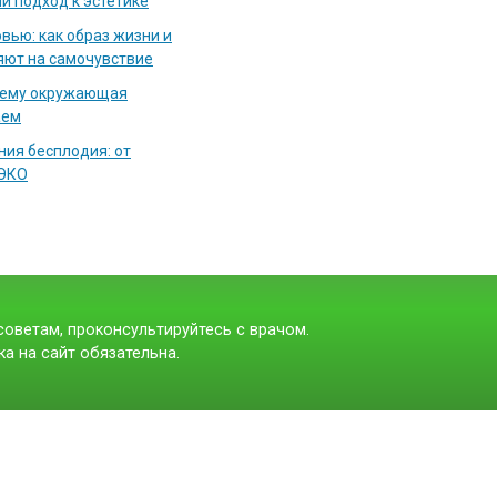
й подход к эстетике
вью: как образ жизни и
яют на самочувствие
чему окружающая
аем
ия бесплодия: от
 ЭКО
оветам, проконсультируйтесь с врачом.
а на сайт обязательна.
t