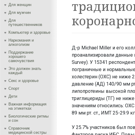
традицио
Для женщин
Для мужчин
коронарн
Для
путешественников
Компьютер и здоровье
Наркомания и
алкоголизм
Д-р Michael Miller и его 
Поддержание
проанализировали данные про
хорошего
самочувствия
Survey). У 15341 респонде
Это должен знать
пограничные и нормальные
каждый
холестерин (ОХС) не ниже 
Секс и здоровье
давление (АД) 140/90 мм рт
Спорт
липопротеины высокой плот
Дети
триглицериды (ТГ) не ниже
Важная информация
значениям относились: ОХС
на этикетках
89 мм рт. ст., ИМТ 25-29.9 к
Биологические ритмы
и сон
У 25.7% участников был пов
Справочник
медицинской сестры
факторов риска ИБС. Повыш