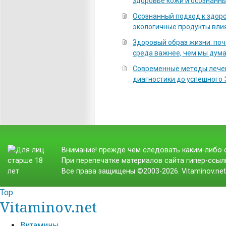
здоровье кожи и осознанны
Осознанный подход к здоро
экологичные продукты вли
Здоровый образ жизни: по
среда важнее, чем мы дум
Современные методы лечен
диагностики до успешного
Внимание! прежде чем следовать каким-либо с
При перепечатке материалов сайта гипер-ссылк
Все права защищены ©2003-2026. Vitaminov.ne
Top
Vitaminov.net
Витамины