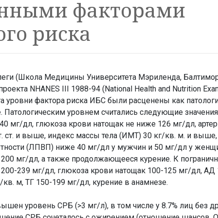
нными факторами
ого риска
коллеги (Школа Медицины Университета Мэриленда, Балтимор
екта NHANES III 1988-94 (National Health and Nutrition Exam
нта уровни фактора риска ИБС были расценены как патолог
. Патологическим уровнем считались следующие значения
240 мг/дл, глюкоза крови натощак не ниже 126 мг/дл, арте
. ст. и выше, индекс массы тела (ИМТ) 30 кг/кв. м. и выше,
ности (ЛПВП) ниже 40 мг/дл у мужчин и 50 мг/дл у женщ
 200 мг/дл, а также продолжающееся курение. К пограни
 200-239 мг/дл, глюкоза крови натощак 100-125 мг/дл, АД 
г/кв. м, ТГ 150-199 мг/дл, курение в анамнезе.
ышен уровень СРБ (>3 мг/л), в том числе у 8.7% лиц без д
ение СРБ сочеталось с ожирением (отношение шансов, ОШ