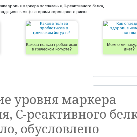
ие уровня маркера воспаления, С-реактивного белка,
 традиционными факторами коронарного риска
Какова польза пробиотиков
Можно ли похуд
в греческом йогурте?
диет?
е уровня маркера
я, С-реактивного белк
ло, обусловлено