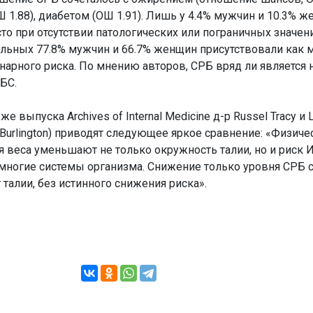
 1.88), диабетом (ОШ 1.91). Лишь у 4.4% мужчин и 10.3% 
 при отсутствии патологических или пограничных значен
альных 77.8% мужчин и 66.7% женщин присутствовали как
нарного риска. По мнению авторов, СРБ вряд ли является
БС.
е выпуска Archives of Internal Medicine д-р Russel Tracy и L
 Burlington) приводят следующее яркое сравнение: «Физиче
 веса уменьшают не только окружность талии, но и риск И
многие системы организма. Снижение только уровня СРБ с
талии, без истинного снижения риска».