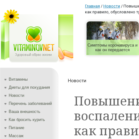
Главная
/
Новости
/
Повышен
как правило, обусловлено
Симптомы коронавируса и
как он передается
Витамины
Новости
Диеты для похудания
Повышени
Новости
Перечень заболеваний
воспалени
Ваша внешность
Как бросить курить
как прави
Питание
Массаж