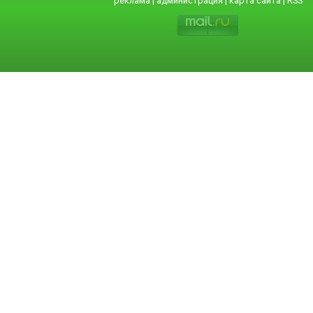
реклама
|
администрация
|
карта сайта
|
RSS