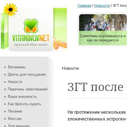
Главная
/
Новости
/
ЗГТ пос
Симптомы коронавируса и
как он передается
Витамины
Новости
Диеты для похудания
ЗГТ после
Новости
Перечень заболеваний
Ваша внешность
Как бросить курить
Питание
На протяжении нескольких
злокачественных эстроген
Массаж
Для женщин