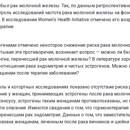
ыл рак молочной железы. Так, по данным ретроспективн
троль исследований частота рака молочной железы на фон
 В исследовании Women’s Health Initiative отмечено его воз
рапии.
рогенами отмечено некоторое снижение риска рака молочн
читывая эти противоречия, возникает вопрос — можно ли бе
нтке, перенесшей рак молочной железы? В литературе хо
отношения рака эндометрия и чистых эстрогенов. Можно л
щинам после терапии заболевания?
оль и когортных исследованиях показано отсутствие риска
ение у женщин, принимающих эстрогены после рака молоч
енсусу, эстрогены таким женщинам противопоказаны, но
и опасения. Имеются сведения о том, что гормонотерапия
еренесшим рак эндометрия. Данные о том, что заместител
азана женщинам, леченным после рака яичников и шейки 