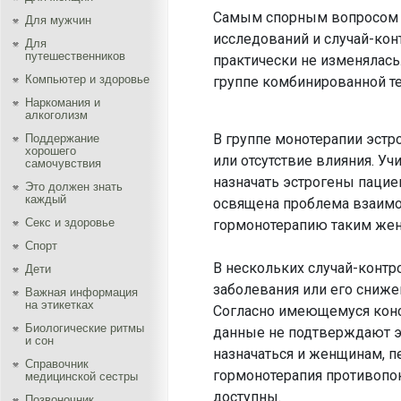
Самым спорным вопросом б
Для мужчин
исследований и случай-кон
Для
путешественников
практически не изменялась.
Компьютер и здоровье
группе комбинированной те
Наркомания и
алкоголизм
В группе монотерапии эст
Поддержание
хорошего
или отсутствие влияния. У
самочувствия
назначать эстрогены пацие
Это должен знать
каждый
освящена проблема взаимо
Секс и здоровье
гормонотерапию таким жен
Спорт
В нескольких случай-контр
Дети
заболевания или его сниж
Важная информация
на этикетках
Согласно имеющемуся конс
Биологические ритмы
данные не подтверждают эт
и сон
назначаться и женщинам, п
Справочник
гормонотерапия противопок
медицинской сестры
доступны.
Позвоночник