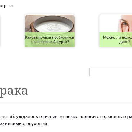
ле рака
Какова польза пробиотиков
Можно ли похуд
в греческом йогурте?
диет?
 рака
 лет обсуждалось влияние женских половых гормонов в р
-зависимых опухолей.