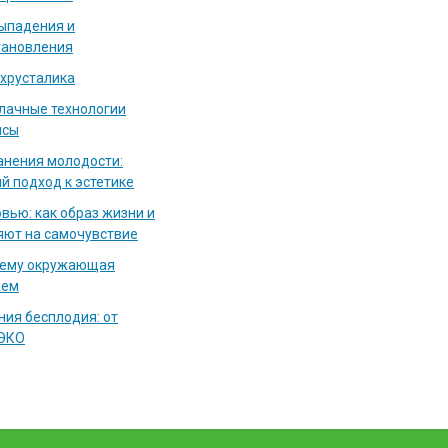
выпадения и
тановления
 хрусталика
блачные технологии
исы
нения молодости:
й подход к эстетике
вью: как образ жизни и
яют на самочувствие
чему окружающая
аем
ия бесплодия: от
 ЭКО