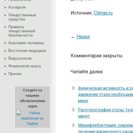
Аллергия
Источник:
Climax.ru
Лекарственные
средства
Правила
лекарственной
безопасности
←
Назад
Aнатомия человека
Восточная медицина
Комментарии закрыты.
Вирусология
Физиология мозга
Читайте далее:
Прочее
Физическая активность и з
Следите за
движение стало необходи
нашими
мире
обновлениями
через
Рентгенография стопы: точ
минут
Минифлебэктомия: соврем
лечению варикозного расш