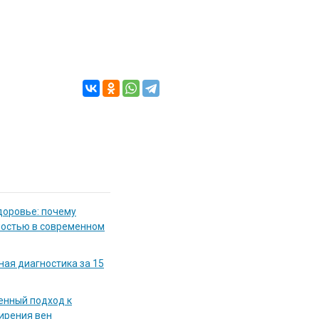
доровье: почему
мостью в современном
ная диагностика за 15
енный подход к
ирения вен