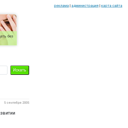
реклама
|
администрация
|
карта сайта
еть без
5 сентября 2005
азвитии