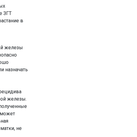
ых
е ЗГТ
растание в
ой железы
зопасно
рошо
и назначать
 рецидива
ной железы.
 полученные
 может
ьная
матки, не