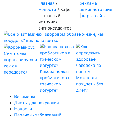
Главная
/
реклама
|
Новости
/
Кофе
администрация
— главный
|
карта сайта
источник
антиоксидантов
Симптомы
коронавируса и
как он
Какова польза
передается
пробиотиков в
Можно ли
греческом
похудеть без
йогурте?
диет?
Витамины
Диеты для похудания
Новости
Перечень заболеваний