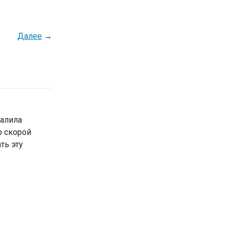
Далее
→
валила
 скорой
ть эту