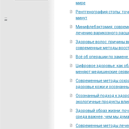
мире
Рентгенография стопы: точ
минут
;
;;
Минифлебэктомия: соврем
лечению варикозного расш
Здоровье волос: причины 
современные методы восс
Всё об операции по замене
Цифровое здоровье: как о
меняют медицинские серв
Современные методы сохра
здоровье кожи и осознанны
Осознанный подход к здоро
экологичные продукты вли
Здоровый образ жизни: по
среда важнее, чем мы дум
Современные методы лечен