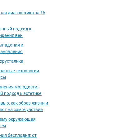
ная диагностика за 15
енный подход к
ирения вен
выпадения и
тановления
 хрусталика
блачные технологии
исы
нения молодости:
й подход к эстетике
вью: как образ жизни и
яют на самочувствие
чему окружающая
аем
ия бесплодия: от