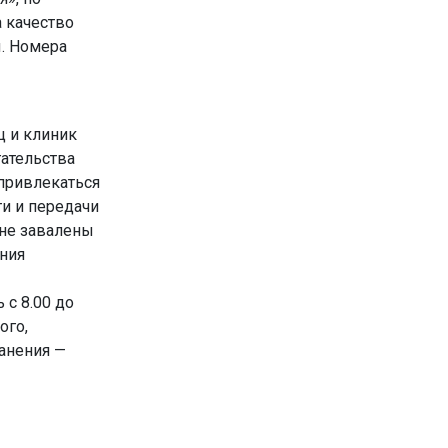
 качество
. Номера
ц и клиник
ательства
 привлекаться
и и передачи
 не завалены
ния
с 8.00 до
ого,
анения —