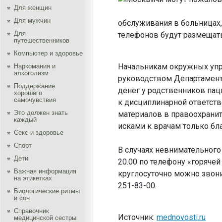
Для женщин
Для мужчин
обслуживания в больницах
Для
телефонов будут размещать
путешественников
Компьютер и здоровье
Начальникам окружных упр
Наркомания и
алкоголизм
руководством Департамент
Поддержание
денег у родственников пац
хорошего
самочувствия
к дисциплинарной ответст
Это должен знать
материалов в правоохранит
каждый
исками к врачам только б
Секс и здоровье
Спорт
В случаях невнимательного
Дети
20.00 по телефону «горячей
Важная информация
круглосуточно можно звон
на этикетках
251-83-00.
Биологические ритмы
и сон
Справочник
Источник:
mednovosti.ru
медицинской сестры