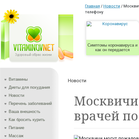
Главная
/
Новости
/
Москвич
телефону
Симптомы коронавируса и
как он передается
Витамины
Новости
Диеты для похудания
Москвичи 
Новости
Перечень заболеваний
врачей по
Ваша внешность
Как бросить курить
Питание
Массаж