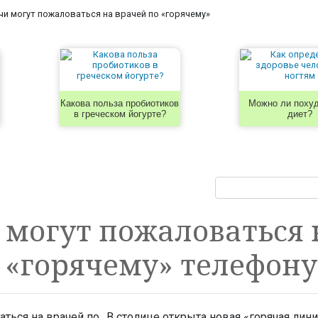
и могут пожаловаться на врачей по «горячему»
Какова польза пробиотиков
Можно ли похуд
в греческом йогурте?
диет?
могут пожаловаться 
 «горячему» телефону
В столице открыта новая «горячая лини