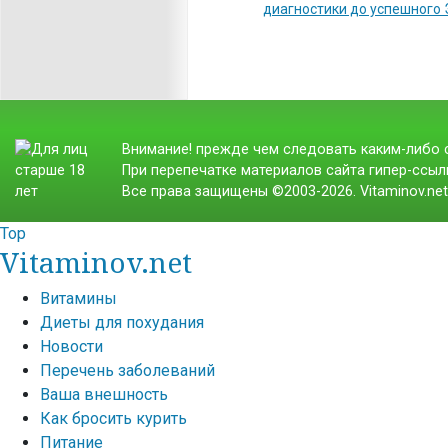
диагностики до успешного
Внимание! прежде чем следовать каким-либо с
При перепечатке материалов сайта гипер-ссылк
Все права защищены ©2003-2026. Vitaminov.ne
Top
Vitaminov.net
Витамины
Диеты для похудания
Новости
Перечень заболеваний
Ваша внешность
Как бросить курить
Питание