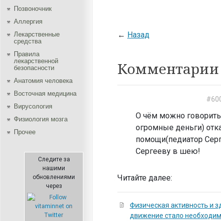
Позвоночник
Аллергия
←
Назад
Лекарственные
средства
Правила
лекарственной
Комментарии 
безопасности
Aнатомия человека
Восточная медицина
#60
Вирусология
О чём можно говорить
Физиология мозга
огромные деньги) от
Прочее
помощи(педиатор Серге
Сергееву в шею!
Следите за
нашими
Читайте далее:
обновлениями
через
Физическая активность и з
движение стало необходи