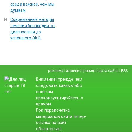
среда важнее, чем мы
думаем
Современные методы
лечения бесплодия: от
диагностики до
успешного ЭКО
реклама
|
администрация
|
карта сайта
|
RSS
Внимание! прежде чем
следовать каким-либо
советам,
проконсультируйтесь с
врачом.
При перепечатке
материалов сайта гипер-
ссылка на сайт
обязательна.