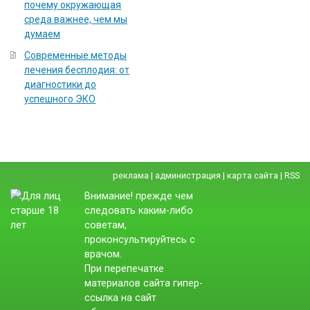
почему окружающая
среда важнее, чем мы
думаем
Современные методы
лечения бесплодия: от
диагностики до
успешного ЭКО
реклама
|
администрация
|
карта сайта
|
RSS
Внимание! прежде чем
следовать каким-либо
советам,
проконсультируйтесь с
врачом.
При перепечатке
материалов сайта гипер-
ссылка на сайт