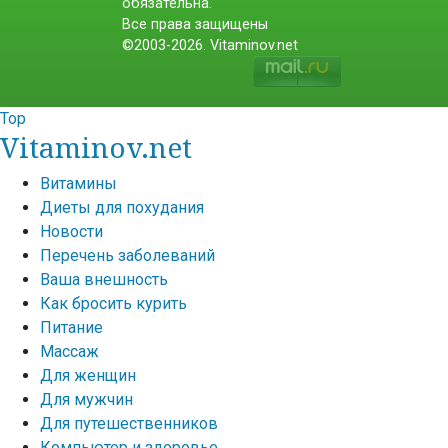
обязательна.
Все права защищены
©2003-2026. Vitaminov.net
Top
Vitaminov.net
Витамины
Диеты для похудания
Новости
Перечень заболеваний
Ваша внешность
Как бросить курить
Питание
Массаж
Для женщин
Для мужчин
Для путешественников
Компьютер и здоровье