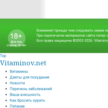
Внимание! прежде чем следовать каким-ли
При перепечатке материалов сайта гипер-с
Все права защищены ©2003-2026. Vitamino
Top
Vitaminov.net
Витамины
Диеты для похудания
Новости
Перечень заболеваний
Ваша внешность
Как бросить курить
Питание