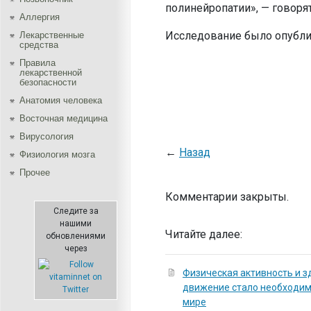
полинейропатии», — говоря
Аллергия
Исследование было опубли
Лекарственные
средства
Правила
лекарственной
безопасности
Aнатомия человека
Восточная медицина
Вирусология
←
Назад
Физиология мозга
Прочее
Комментарии закрыты.
Следите за
нашими
Читайте далее:
обновлениями
через
Физическая активность и з
движение стало необходи
мире