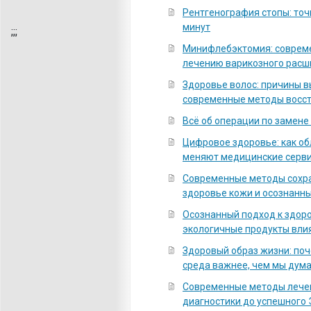
Рентгенография стопы: точ
минут
;
;;
Минифлебэктомия: соврем
лечению варикозного расш
Здоровье волос: причины 
современные методы восс
Всё об операции по замене
Цифровое здоровье: как о
меняют медицинские серв
Современные методы сохра
здоровье кожи и осознанны
Осознанный подход к здоро
экологичные продукты вли
Здоровый образ жизни: по
среда важнее, чем мы дум
Современные методы лечен
диагностики до успешного