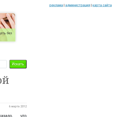
реклама
|
администрация
|
карта сайта
еть без
ой
6 марта 2012
азало, что