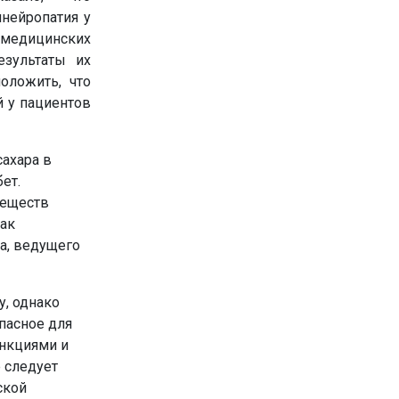
нейропатия у
 медицинских
езультаты их
оложить, что
й у пациентов
ахара в
ет.
веществ
как
ка, ведущего
, однако
опасное для
ункциями и
 следует
ской