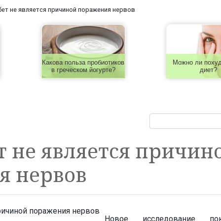
ет не является причиной поражения нервов
Какова польза пробиотиков
Можно ли похуд
в греческом йогурте?
диет?
 не является причин
я нервов
Новое исследование пок