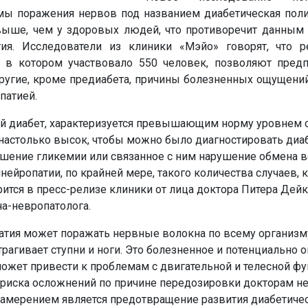
мы поражения нервов под названием диабетическая поли
выше, чем у здоровых людей, что противоречит данным
тия. Исследователи из клиники «Мэйо» говорят, что р
, в котором участвовало 550 человек, позволяют предп
другие, кроме предиабета, причины болезненных ощущени
патией.
ый диабет, характеризуется превышающим норму уровнем с
е настолько высок, чтобы можно было диагностировать диаб
ушение гликемии или связанное с ним нарушение обмена 
ейропатии, по крайней мере, такого количества случаев, 
рится в пресс-релизе клиники от лица доктора Питера Дей
ча-невропатолога.
атия может поражать нервные волокна по всему организму
рагивает ступни и ноги. Это болезненное и потенциально 
ожет привести к проблемам с двигательной и телесной ф
 риска осложнений по причине передозировки докторам не
 намерением является предотвращение развития диабетиче