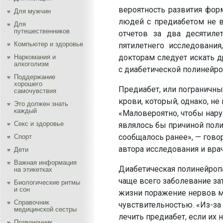
вероятность развития фор
Для мужчин
людей с предиабетом не 
Для
путешественников
отчетов за два десятиле
Компьютер и здоровье
пятилетнего исследования
докторам следует искать 
Наркомания и
алкоголизм
с диабетической полинейро
Поддержание
хорошего
Предиабет, или пограничн
самочувствия
крови, который, однако, н
Это должен знать
каждый
«Маловероятно, чтобы нар
Секс и здоровье
являлось бы причиной полин
сообщалось ранее», — гово
Спорт
автора исследования и вра
Дети
Важная информация
Диабетическая полинейроп
на этикетках
чаще всего заболевание зат
Биологические ритмы
и сон
жизни поражение нервов м
Справочник
чувствительностью. «Из-за
медицинской сестры
лечить предиабет, если их
Позвоночник