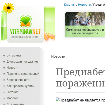
Главная
/
Новости
/
Предиаб
Симптомы коронавируса и
как он передается
Витамины
Новости
Диеты для похудания
Предиабет
Новости
Перечень заболеваний
поражени
Ваша внешность
Как бросить курить
Питание
Массаж
Для женщин