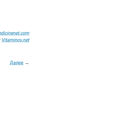
dicinenet.com
:
Vitaminov.net
Далее
→