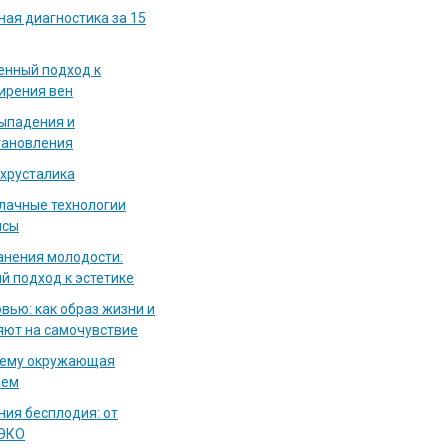
ная диагностика за 15
енный подход к
ирения вен
выпадения и
тановления
 хрусталика
блачные технологии
исы
нения молодости:
й подход к эстетике
вью: как образ жизни и
яют на самочувствие
чему окружающая
аем
ия бесплодия: от
 ЭКО