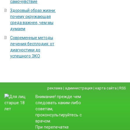
самочувствие
Здоровый образ жизни:
почему окружающая
среда важнее, чем мы
думаем
Современные методы
лечения бесплодия: от
диагностики до
успешного ЭКО
реклама
|
администрация
|
карта сайта
|
RSS
Внимание! прежде чем
следовать каким-либо
советам,
проконсультируйтесь с
врачом.
При перепечатке