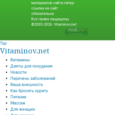
материалов сайта гипер-
ссылка на сайт
обязательна.
Все права защищены
©2003-2026. Vitaminov.net
Top
Vitaminov.net
Витамины
Диеты для похудания
Новости
Перечень заболеваний
Ваша внешность
Как бросить курить
Питание
Массаж
Для женщин