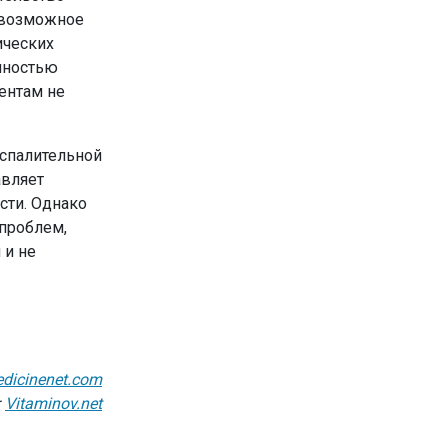
 возможное
ических
енностью
ентам не
оспалительной
авляет
сти. Однако
проблем,
 и не
dicinenet.com
:
Vitaminov.net