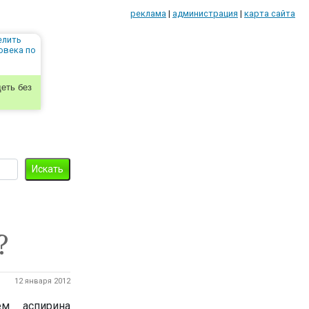
реклама
|
администрация
|
карта сайта
еть без
?
12 января 2012
м аспирина