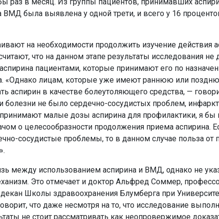
 бы раз в месяц. Из группы пациентов, принимавших аспир
ВМД была выявлена у одной трети, и всего у 16 проценто
ивают на необходимости продолжить изучение действия а
 считают, что на данном этапе результаты исследования н
аспирина пациентами, которые принимают его по назначе
а. «Однако лицам, которые уже имеют раннюю или поздн
ть аспирин в качестве болеутоляющего средства, — говори
и болезни не было сердечно-сосудистых проблем, инфаркт
 принимают малые дозы аспирина для профилактики, я бы
ачом о целесообразности продолжения приема аспирина. Е
чно-сосудистые проблемы, то в данном случае польза от 
».
зь между использованием аспирина и ВМД, однако не ука
ханизм. Это отмечает и доктор Альфред Соммер, професс
 декан Школы здравоохранения Блумберга при Университ
оворит, что даже несмотря на то, что исследование выпол
ьтаты не стоит рассматривать как неопровержимое доказа