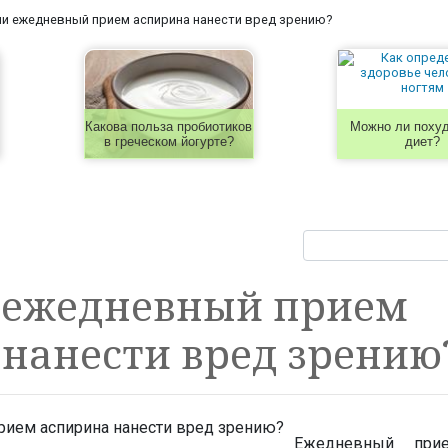
и ежедневный прием аспирина нанести вред зрению?
Какова польза пробиотиков
Можно ли похуд
в греческом йогурте?
диет?
 ежедневный прием
нанести вред зрению
Ежедневный прие