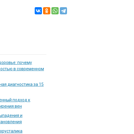
доровье: почему
мостью в современном
ная диагностика за 15
енный подход к
ирения вен
выпадения и
тановления
 хрусталика