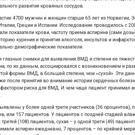
ального развития кровяных сосудов.
астие 4700 мужчин и женщин старше 65 лет из Норвегии, Э
Италии, Греции и Испании. Исследование проводилось с 20
ли показатели крови, частоту приема аспирина (сами дозы
сторию курения и принятия алкоголя, инсультов и инфаркто
ально-демографические показатели.
 глазные снимки для выявления ВМД и степени ее тяжест
а, по их данным, ассоциировался с возникновением и ра
той формы ВМД, в большей степени, чем «сухой». Эти дан
же после принятия во внимание истории сердечных болезн
 фактором риска для ВМД. И чем чаще пациент принимал а
.
явлены у более одной трети участников (36 процентов), 
ов, или 157 пациентов. У пациентов с поздней стадией вл
ретей (108) пациентов, сухая – у одной трети (49) пациент
имали аспирин ежедневно, 7 процентов – по крайней мере,