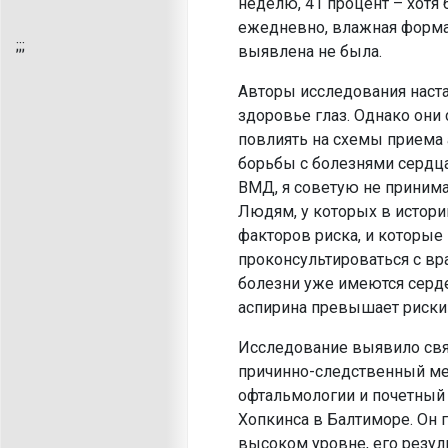
неделю, 41 процент – хотя
ежедневно, влажная форма 
;
;;
выявлена не была.
Авторы исследования наста
здоровье глаз. Однако они
повлиять на схемы приема 
борьбы с болезнями сердц
ВМД, я советую не принима
Людям, у которых в истори
факторов риска, и которые
проконсультироваться с вр
болезни уже имеются серде
аспирина превышает риски
Исследование выявило свя
причинно-следственный ме
офтальмологии и почетный
Хопкинса в Балтиморе. Он г
высоком уровне, его резул