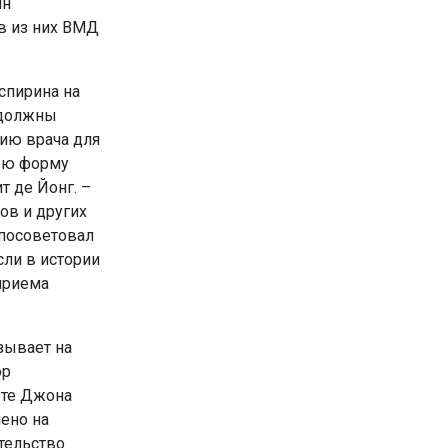
ин
в из них ВМД
спирина на
е должны
нию врача для
юю форму
т де Йонг. –
ов и других
 посоветовал
сли в истории
приема
зывает на
ор
ете Джона
нено на
тельство