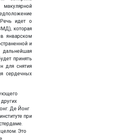
 макулярной
едположение
 Речь идет о
МД), которая
 в январском
остраненной и
а дальнейшая
удет принять
н для снятия
ия сердечных
вующего
 других
онг. Де Йонг
нституте при
стердаме.
 целом. Это
е