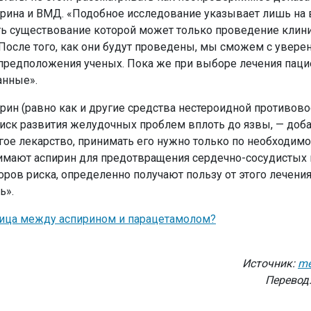
рина и ВМД. «Подобное исследование указывает лишь на
ать существование которой может только проведение клин
– После того, как они будут проведены, мы сможем с увер
 предположения ученых. Пока же при выборе лечения паци
анные».
ирин (равно как и другие средства нестероидной противов
иск развития желудочных проблем вплоть до язвы, — доб
гое лекарство, принимать его нужно только по необходимо
нимают аспирин для предотвращения сердечно-сосудистых 
ров риска, определенно получают пользу от этого лечения
ь».
ница между аспирином и парацетамолом?
Источник:
me
Перевод