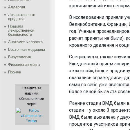
кровоизлияний или ненорм
Аллергия
Лекарственные
В исследовании приняли уч
средства
Великобритании, Франции, 
Правила
лекарственной
год. Ученые проанализирова
безопасности
расчет приняты не были), и
Aнатомия человека
кровяного давления и соци
Восточная медицина
Специалисты также изучили
Вирусология
Ежедневный прием аспирин
Физиология мозга
«влажной», более продвину
Прочее
оказались справедливы да
сами по себе уже являются
Следите за
более явной была эта связь
нашими
обновлениями
Ранние стадии ВМД были вы
через
стадии – у около 3 процент
ВМД была выявлена у двух т
процентов участников прин