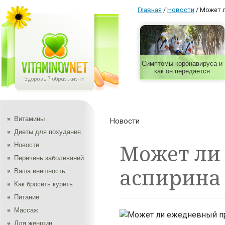
Главная
/
Новости
/
Может л
Симптомы коронавируса и
как он передается
Витамины
Новости
Диеты для похудания
Может ли
Новости
Перечень заболеваний
аспирина 
Ваша внешность
Как бросить курить
Питание
Массаж
Для женщин