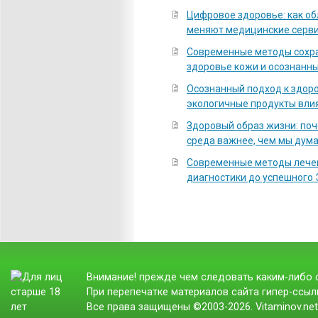
Цифровое здоровье: как о
меняют медицинские серв
Современные методы сохра
здоровье кожи и осознанны
Осознанный подход к здоро
экологичные продукты вли
Здоровый образ жизни: по
среда важнее, чем мы дум
Современные методы лечен
диагностики до успешного
Внимание! прежде чем следовать каким-либо с
При перепечатке материалов сайта гипер-ссылк
Все права защищены ©2003-2026. Vitaminov.ne