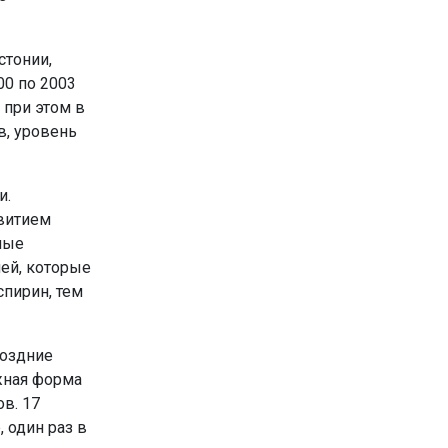
стонии,
00 по 2003
 при этом в
в, уровень
и.
звитием
ные
ей, которые
спирин, тем
поздние
ажная форма
ов. 17
 один раз в