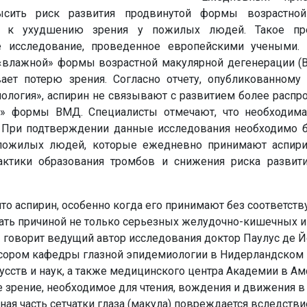
сить риск развития продвинутой формы возрастной
ей к ухудшению зрения у пожилых людей. Такое пр
е исследование, проведенное европейскими учеными.
«влажной» формы возрастной макулярной дегенерации (В
ает потерю зрения. Согласно отчету, опубликованному
ология», аспирин не связывают с развитием более распр
й» формы ВМД. Специалисты отмечают, что необходим
. При подтверждении данные исследования необходимо б
пожилых людей, которые ежедневно принимают аспири
лактики образования тромбов и снижения риска развит
то аспирин, особенно когда его принимают без соответст
тать причиной не только серьезных желудочно-кишечных и
— говорит ведущий автор исследования доктор Паулус де Й
сором кафедры глазной эпидемиологии в Нидерландском и
сств и наук, а также медицинского центра Академии в Ам
зрение, необходимое для чтения, вождения и движения в
ная часть сетчатки глаза (макула) повреждается вследстви