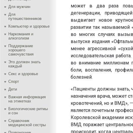
может в два раза повы
Для мужчин
дегенерации, приводящ
Для
путешественников
выдвигает новое крупно
Компьютер и здоровье
развитии так называемой 
во многих случаях вызыв
Наркомания и
алкоголизм
выпуске издания «Офтальм
Поддержание
менее агрессивной «сухо
хорошего
самочувствия
исследовательская работа
Это должен знать
во внимание миллионам 
каждый
боли, воспаления, профи
Секс и здоровье
болезней.
Спорт
«Пациенты должны знать, ч
Дети
назначения врача, может с
Важная информация
на этикетках
кровотечений, но и ВМД», 
Биологические ритмы
является почетным профес
и сон
Королевской академии иску
Справочник
ВМД поражает центральное 
медицинской сестры
происходит, когда централь
Позвоночник