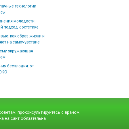
блачные технологии
исы
нения молодости:
й подход к эстетике
вью: как образ жизни и
яют на самочувствие
чему окружающая
аем
ия бесплодия: от
 ЭКО
оветам, проконсультируйтесь с врачом.
а на сайт обязательна.
t